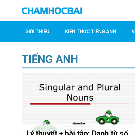
GIỚI THIỆU
KIẾN THỨC TIẾNG ANH
V
TIẾNG ANH
Lý thuyết + bài tập: Danh từ số