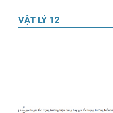
Lý thuyết dao động điều hòa
chi tiết kèm hình ảnh minh họa
VẬT LÝ 12
Cập Nhật 08/2026