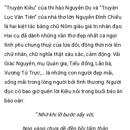
“Truyện Kiều” của thi hào Nguyễn Du và “Truyện
Lục Vân Tiên” của nhà thơ lớn Nguyễn Đình Chiểu
là hai kiệt tác bằng chữ Nôm giàu giá trị nhân đạo.
Hai cụ đã dành những vần thơ đẹp nhất ca ngợi
tình yêu chung thuỷ của lứa đôi, đồng thời nói lên
chữ nhân, chữ nghĩa thật sâu sắc, cảm động. Vãi
Giác Nguyên, mụ Quản gia, Tiểu đổng, Lão bà,
Vương Tử Trực,… là những con người đẹp mãi,
sống mãi trong lòng người bởi tình thương. Người
đọc có bao giờ quên lời Kiều nói trong buổi báo ân
báo oán:
“
Nhớ khi lỡ bước sẩy vời,
Non vàng chưa dề đền bồi tấm thân