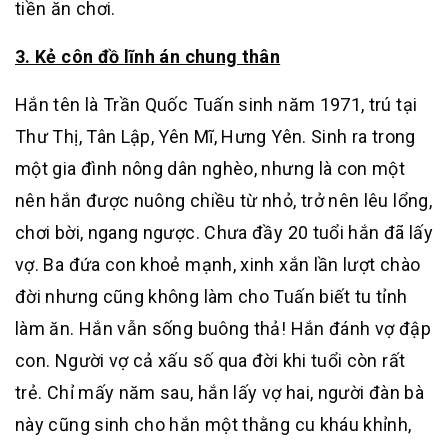
tiền ăn chơi.
3. Kẻ côn đồ lĩnh án chung thân
Hắn tên là Trần Quốc Tuấn sinh năm 1971, trú tại
Thư Thị, Tân Lập, Yên Mĩ, Hưng Yên. Sinh ra trong
một gia đình nông dân nghèo, nhưng là con một
nên hắn được nuông chiều từ nhỏ, trở nên lêu lổng,
chơi bời, ngang ngược. Chưa đầy 20 tuổi hắn đã lấy
vợ. Ba đứa con khoẻ mạnh, xinh xắn lần lượt chào
đời nhưng cũng không làm cho Tuấn biết tu tỉnh
làm ăn. Hắn vẫn sống buông thả! Hắn đánh vợ đập
con. Người vợ cả xấu số qua đời khi tuổi còn rất
trẻ. Chỉ mấy năm sau, hắn lấy vợ hai, người đàn bà
này cũng sinh cho hắn một thằng cu kháu khỉnh,