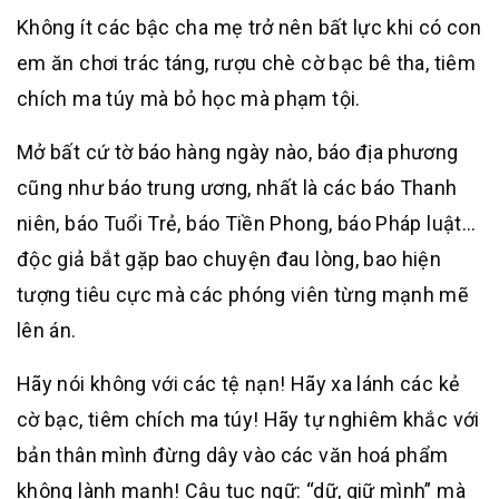
Không ít các bậc cha mẹ trở nên bất lực khi có con
em ăn chơi trác táng, rượu chè cờ bạc bê tha, tiêm
chích ma túy mà bỏ học mà phạm tội.
Mở bất cứ tờ báo hàng ngày nào, báo địa phương
cũng như báo trung ương, nhất là các báo Thanh
niên, báo Tuổi Trẻ, báo Tiền Phong, báo Pháp luật…
độc giả bắt gặp bao chuyện đau lòng, bao hiện
tượng tiêu cực mà các phóng viên từng mạnh mẽ
lên án.
Hãy nói không với các tệ nạn! Hãy xa lánh các kẻ
cờ bạc, tiêm chích ma túy! Hãy tự nghiêm khắc với
bản thân mình đừng dây vào các văn hoá phẩm
không lành mạnh! Câu tục ngữ: “dữ, giữ mình” mà