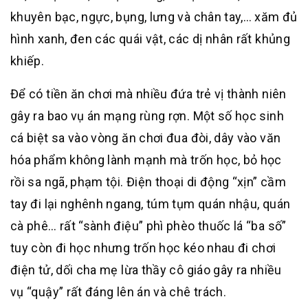
khuyên bạc, ngực, bụng, lưng và chân tay,… xăm đủ
hình xanh, đen các quái vật, các dị nhân rất khủng
khiếp.
Để có tiền ăn chơi mà nhiều đứa trẻ vị thành niên
gây ra bao vụ án mạng rùng rợn. Một số học sinh
cá biệt sa vào vòng ăn chơi đua đòi, dây vào văn
hóa phẩm không lành mạnh mà trốn học, bỏ học
rồi sa ngã, phạm tội. Điện thoại di động “xịn” cầm
tay đi lại nghênh ngang, túm tụm quán nhậu, quán
cà phê… rất “sành điệu” phì phèo thuốc lá “ba số”
tuy còn đi học nhưng trốn học kéo nhau đi chơi
điện tử, dối cha mẹ lừa thầy cô giáo gây ra nhiều
vụ “quậy” rất đáng lên án và chê trách.