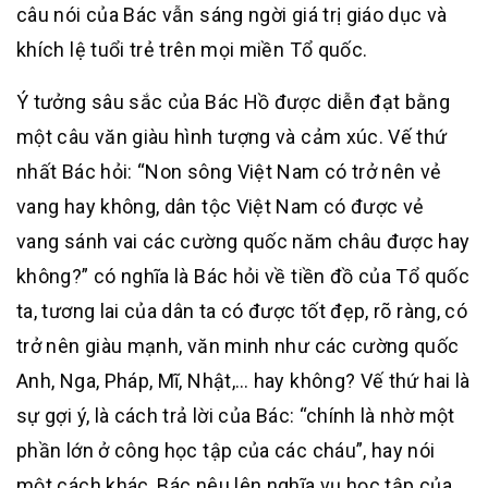
câu nói của Bác vẫn sáng ngời giá trị giáo dục và
khích lệ tuổi trẻ trên mọi miền Tổ quốc.
Ý tưởng sâu sắc của Bác Hồ được diễn đạt bằng
một câu văn giàu hình tượng và cảm xúc. Vế thứ
nhất Bác hỏi: “Non sông Việt Nam có trở nên vẻ
vang hay không, dân tộc Việt Nam có được vẻ
vang sánh vai các cường quốc năm châu được hay
không?” có nghĩa là Bác hỏi về tiền đồ của Tổ quốc
ta, tương lai của dân ta có được tốt đẹp, rõ ràng, có
trở nên giàu mạnh, văn minh như các cường quốc
Anh, Nga, Pháp, Mĩ, Nhật,… hay không? Vế thứ hai là
sự gợi ý, là cách trả lời của Bác: “chính là nhờ một
phần lớn ở công học tập của các cháu”, hay nói
một cách khác, Bác nêu lên nghĩa vụ học tập của