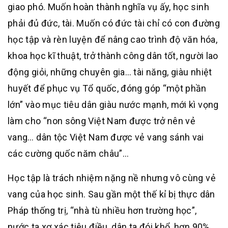
giao phó. Muốn hoàn thành nghĩa vụ ấy, học sinh
phải đủ đức, tài. Muốn có đức tài chỉ có con đường
học tập và rèn luyện để nâng cao trình độ văn hóa,
khoa học kĩ thuật, trở thành công dân tốt, người lao
động giỏi, những chuyên gia… tài năng, giàu nhiệt
huyết để phục vụ Tổ quốc, đóng góp “một phần
lớn” vào mục tiêu dân giàu nước mạnh, mới kì vọng
làm cho “non sông Việt Nam được trở nên vẻ
vang… dân tộc Việt Nam được vẻ vang sánh vai
các cường quốc năm châu”…
Học tập là trách nhiệm nặng nề nhưng vô cùng vẻ
vang của học sinh. Sau gần một thế kỉ bị thực dân
Pháp thống trị, “nhà tù nhiều hơn trường học”,
nước ta xơ xác tiêu điều, dân ta đói khổ, hơn 90%