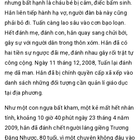
nhưng bất hạnh là cháu bé bị câm, điếc bẩm sinh.
Hắn liên tiếp hành hạ vợ, người đàn bà này cũng
phải bỏ đi. Tuấn càng lao sâu vào cơn bạo loạn.
Hết đánh mẹ, đánh con, hắn quay sang chửi bới,
gây sự với người dân trong thôn xóm. Hắn đã có
hai tiền sự ngược đãi mẹ, đánh nhau gây rối trật tự
công cộng. Ngày 11 tháng 12, 2008, Tuấn lại đánh
mẹ dã man. Hắn đã bị chính quyền cấp xã xếp vào
danh sách những đối tượng cần quản lí giáo dục
tại địa phương.
Như một con ngựa bất kham, một kẻ mất hết nhân
tính, khoảng 10 giờ 40 phút ngày 23 tháng 4 năm
2009, hắn đã đánh chết người láng giềng Trương
Đăng Nhược, 80 tuổi, vì một chuyện không đâu vào