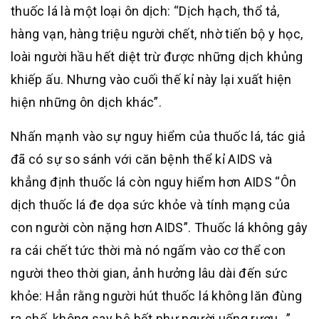
thuốc lá là một loại ôn dịch: “Dịch hạch, thổ tả,
hàng vạn, hàng triệu người chết, nhờ tiến bộ y học,
loài người hầu hết diệt trừ được những dịch khủng
khiếp ấu. Nhưng vào cuối thế kỉ này lại xuất hiện
hiện những ôn dịch khác”.
Nhấn mạnh vào sự nguy hiểm của thuốc lá, tác giả
đã có sự so sánh với căn bệnh thể kỉ AIDS và
khẳng định thuốc lá còn nguy hiểm hơn AIDS “Ôn
dịch thuốc lá đe dọa sức khỏe và tính mạng của
con người còn nặng hơn AIDS”. Thuốc lá không gây
ra cái chết tức thời mà nó ngấm vào cơ thể con
người theo thời gian, ảnh hưởng lâu dài đến sức
khỏe: Hẳn rằng người hút thuốc lá không lăn đùng
ra chế, không say bê bết như người uống rượu…”