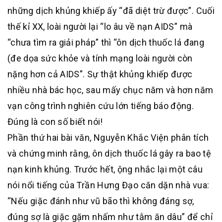
những dịch khủng khiếp ấy “đã diệt trừ được”. Cuối
thế kỉ XX, loài người lại “lo âu về nạn AIDS” mà
“chưa tìm ra giải pháp” thì “ôn dịch thuốc lá đang
(đe dọa sức khỏe và tính mạng loài người còn
nặng hơn cả AIDS”. Sự thật khủng khiếp được
nhiều nhà bác học, sau mấy chục năm và hơn năm
vạn công trình nghiên cứu lớn tiếng báo động.
Đúng là con số biết nói!
Phần thứ hai bài văn, Nguyễn Khắc Viện phân tích
và chứng minh rằng, ôn dịch thuốc lá gây ra bao tệ
nạn kinh khủng. Trước hết, ộng nhắc lại một câu
nói nổi tiếng của Trần Hưng Đạo căn dặn nhà vua:
“Nếu giặc đánh như vũ bão thì không đáng sợ,
đúng sợ là giặc gặm nhấm như tằm ăn dâu” để chỉ