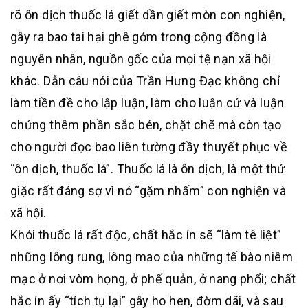
rõ ôn dịch thuốc lá giết dần giết mòn con nghiện,
gây ra bao tai hại ghê gớm trong cộng đồng là
nguyên nhân, nguồn gốc của mọi tệ nạn xã hội
khác. Dẫn câu nói của Trần Hưng Đạc không chỉ
làm tiền đề cho lập luận, làm cho luận cứ và luận
chứng thêm phần sắc bén, chặt chẽ mà còn tạo
cho người đọc bao liên tường đầy thuyết phục về
“ôn dịch, thuốc lá”. Thuốc lá là ôn dịch, là một thứ
giặc rất đáng sợ vì nó “gặm nhấm” con nghiện và
xã hội.
Khói thuốc lá rất độc, chất hắc ín sẽ “làm tê liệt”
những lông rung, lông mao của những tế bào niêm
mạc ở nơi vòm họng, ở phế quản, ở nang phổi; chất
hắc ín ấy “tích tụ lại” gây ho hen, đờm dãi, và sau