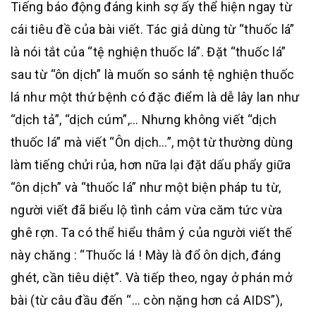
Tiếng báo động đáng kinh sợ ấy thể hiện ngay từ
cái tiêu đề của bài viết. Tác giả dùng từ “thuốc lá”
là nói tắt của “tệ nghiện thuốc lá”. Đặt “thuốc lá”
sau từ “ôn dịch” là muốn so sánh tệ nghiện thuốc
lá như một thứ bệnh có đặc điểm là dễ lây lan như
“dịch tả”, “dịch cúm”,… Nhưng không viết “dịch
thuốc lá” mà viết “Ôn dịch…”, một từ thường dùng
làm tiếng chửi rủa, hơn nữa lại đặt dấu phẩy giữa
“ôn dịch” và “thuốc lá” như một biện pháp tu từ,
người viết đã biểu lộ tình cảm vừa căm tức vừa
ghê rợn. Ta có thể hiểu thâm ý của người viết thế
này chăng : “Thuốc lá ! Mày là đổ ôn dịch, đáng
ghét, cần tiêu diệt”. Và tiếp theo, ngay ở phán mở
bài (từ câu đầu đến “… còn nặng hơn cả AIDS”),