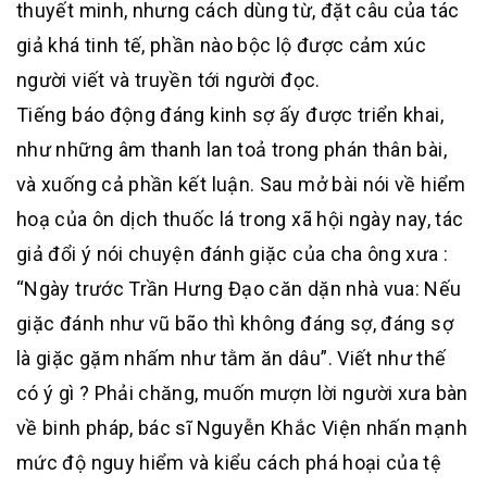
thuyết minh, nhưng cách dùng từ, đặt câu của tác
giả khá tinh tế, phần nào bộc lộ được cảm xúc
người viết và truyền tới người đọc.
Tiếng báo động đáng kinh sợ ấy được triển khai,
như những âm thanh lan toả trong phán thân bài,
và xuống cả phần kết luận. Sau mở bài nói về hiểm
hoạ của ôn dịch thuốc lá trong xã hội ngày nay, tác
giả đổi ý nói chuyện đánh giặc của cha ông xưa :
“Ngày trước Trần Hưng Đạo căn dặn nhà vua: Nếu
giặc đánh như vũ bão thì không đáng sợ, đáng sợ
là giặc gặm nhấm như tằm ăn dâu”. Viết như thế
có ý gì ? Phải chăng, muốn mượn lời người xưa bàn
về binh pháp, bác sĩ Nguyễn Khắc Viện nhấn mạnh
mức độ nguy hiểm và kiểu cách phá hoại của tệ