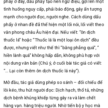
pháy ở đây, dấu phẩy tạo nên ngữ điệu, gợi lên một
tình huống nguy cấp, phải báo động, gây ấn tượng
mạnh cho người đọc, người nghe. Cách dùng dấu
phẩy ở nhan đề đã thể hiện một lối nói, lối viết theo
văn phong châu Âu hiện đại. Nếu viết: “ôn dịch
thuốc lá” hoặc “Thuốc lá là một loại ôn dịch” đều
được, nhưng viết như thế thì “bằng phẳng quá”, ”
hiền lành quá” không hấp dẫn, không phù hợp với
nội dung văn bản (Chú ý, ở cuối bài tác giả có viết:
“… Lại còn thêm ôn dịch thuốc lá này”).
Mở đầu, tác giả dùng phép so sánh – đối chiếu để
lôi kéo, thu hút người đọc: Dịch hạch, thổ tả, những
dịch bệnh khủng khiếp từng gây ra và làm chết
hàng vạn. hàng triệu người. Nhờ tiến bộ y học mà