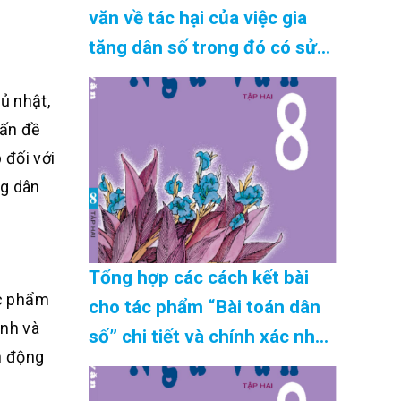
văn về tác hại của việc gia
tăng dân số trong đó có sử
dụng câu cảm thán, phép nối
ủ nhật,
chính xác nhất Cập Nhật
vấn đề
08/2026
 đối với
ng dân
Tổng hợp các cách kết bài
ác phẩm
cho tác phẩm “Bài toán dân
ình và
số” chi tiết và chính xác nhất
h động
Cập Nhật 08/2026