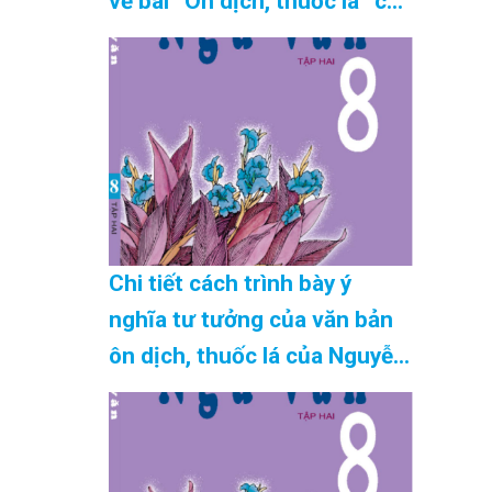
về bài “Ôn dịch, thuốc lá” của
Nguyễn Khắc Viện chính xác
nhất Cập Nhật 08/2026
Chi tiết cách trình bày ý
nghĩa tư tưởng của văn bản
ôn dịch, thuốc lá của Nguyễn
Khắc Viện “chuẩn nhất” Cập
Nhật 08/2026