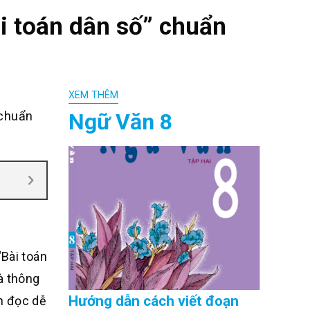
i toán dân số” chuẩn
XEM THÊM
Ngữ Văn 8
 chuẩn
“Bài toán
à thông
Hướng dẫn cách viết đoạn
n đọc dễ