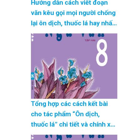
Hướng dẫn cách viết đoạn
văn kêu gọi mọi người chống
lại ôn dịch, thuốc lá hay nhất
Cập Nhật 08/2026
Tổng hợp các cách kết bài
cho tác phẩm “Ôn dịch,
thuốc lá” chi tiết và chính xác
nhất Cập Nhật 08/2026