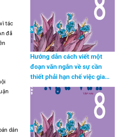
vì tác
An đã
nên
Hướng dẫn cách viết một
đoạn văn ngắn về sự cần
thiết phải hạn chế việc gia
hội
tăng dân số chuẩn nhất Cập
luận
Nhật 08/2026
toán dân