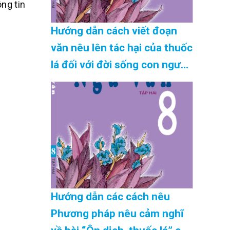
ng tin
Hướng dẫn cách viết đoạn
văn nêu lên tác hại của thuốc
lá đối với đời sống con người
trong đó có sử dụng hai câu
ghép chính xác nhất Cập
Nhật 08/2026
Hướng dẫn các cách nêu
Phương pháp nêu cảm nghĩ