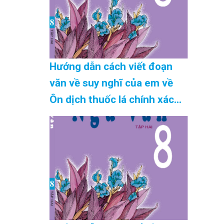
Hướng dẫn cách viết đoạn
văn về suy nghĩ của em về
Ôn dịch thuốc lá chính xác
nhất Cập Nhật 08/2026