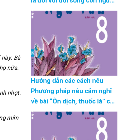
lá đối với đời sống con người
trong đó có sử dụng hai câu
ghép chính xác nhất Cập
Nhật 08/2026
 này. Bà
 họ nữa.
Hướng dẫn các cách nêu
Phương pháp nêu cảm nghĩ
anh nhợt.
về bài “Ôn dịch, thuốc lá” của
Nguyễn Khắc Viện chính xác
ang mỉm
nhất Cập Nhật 08/2026