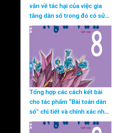
văn về tác hại của việc gia
tăng dân số trong đó có sử
dụng câu cảm thán, phép nối
chính xác nhất Cập Nhật
08/2026
Tổng hợp các cách kết bài
cho tác phẩm “Bài toán dân
số” chi tiết và chính xác nhất
Cập Nhật 08/2026