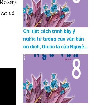
-đéc-xen)
 vật. Có
Chi tiết cách trình bày ý
nghĩa tư tưởng của văn bản
ôn dịch, thuốc lá của Nguyễn
Khắc Viện “chuẩn nhất” Cập
Nhật 08/2026