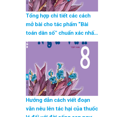
Tổng hợp chi tiết các cách
mở bài cho tác phẩm “Bài
toán dân số” chuẩn xác nhất
hiện nay Cập Nhật 08/2026
Hướng dẫn cách viết đoạn
văn nêu lên tác hại của thuốc