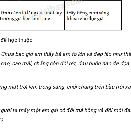
 để học thuộc:
 Chưa bao giờ em thấy bà em to lớn và đẹp lão như thế
n cao, cao mãi, chẳng còn đói rét, đau buồn nào đe dọa
g mặt trời lên, trong sáng, chói chang trên bầu trời x
 người ta thấy một em gái có đôi má hồng và đôi môi đ
a.