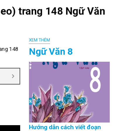
heo) trang 148 Ngữ Văn
XEM THÊM
Ngữ Văn 8
rang 148
Hướng dẫn cách viết đoạn