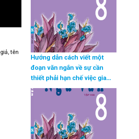
giả, tên
Hướng dẫn cách viết một
đoạn văn ngắn về sự cần
thiết phải hạn chế việc gia
tăng dân số chuẩn nhất Cập
Nhật 08/2026