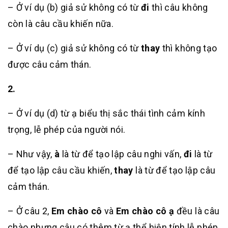
– Ở ví dụ (b) giả sử không có từ
đi
thì câu không
còn là câu cầu khiến nữa.
– Ở ví dụ (c) giả sử không có từ
thay
thì không tạo
được câu cảm thán.
2.
– Ở ví dụ (d) từ ạ biểu thị sắc thái tình cảm kính
trọng, lễ phép của người nói.
– Như vậy,
à
là từ để tạo lập câu nghi vấn,
đi
là từ
để tạo lập câu cầu khiến,
thay
là từ để tạo lập câu
cảm thán.
– Ở câu 2,
Em chào cô
và
Em chào cô ạ
đều là câu
chào nhưng câu có thêm từ ạ thể hiện tính lễ phép