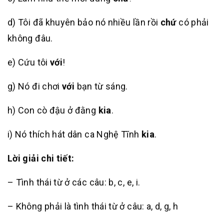
d) Tôi đã khuyên bảo nó nhiều lần rồi
chứ
có phải
không đâu.
e) Cứu tôi
với
!
g) Nó đi chơi
với
bạn từ sáng.
h) Con cò đậu ở đằng
kia
.
i) Nó thích hát dân ca Nghệ Tĩnh
kia
.
Lời giải chi tiết:
– Tình thái từ ở các câu: b, c, e, i.
– Không phải là tình thái từ ở câu: a, d, g, h