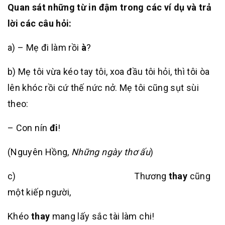
Quan sát những từ in đậm trong các ví dụ và trả
lời các câu hỏi:
a) – Mẹ đi làm rồi
à
?
b) Mẹ tôi vừa kéo tay tôi, xoa đầu tôi hỏi, thì tôi òa
lên khóc rồi cứ thế nức nở. Mẹ tôi cũng sụt sùi
theo:
– Con nín
đi
!
(Nguyên Hồng,
Những ngày thơ ấu
)
c) Thương
thay
cũng
một kiếp người,
Khéo
thay
mang lấy sắc tài làm chi!