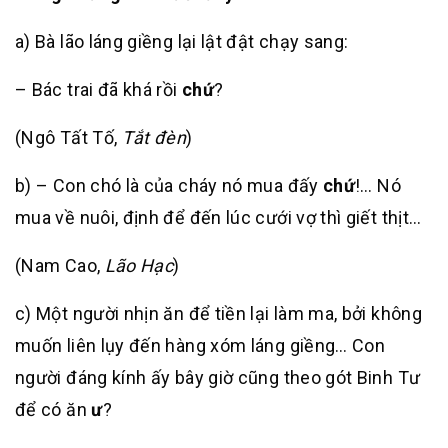
a) Bà lão láng giềng lại lật đật chạy sang:
– Bác trai đã khá rồi
chứ
?
(Ngô Tất Tố,
Tắt đèn
)
b) – Con chó là của cháy nó mua đấy
chứ
!… Nó
mua về nuôi, định để đến lúc cưới vợ thì giết thịt…
(Nam Cao,
Lão Hạc
)
c) Một người nhịn ăn để tiền lại làm ma, bởi không
muốn liên lụy đến hàng xóm láng giềng… Con
người đáng kính ấy bây giờ cũng theo gót Binh Tư
để có ăn
ư
?