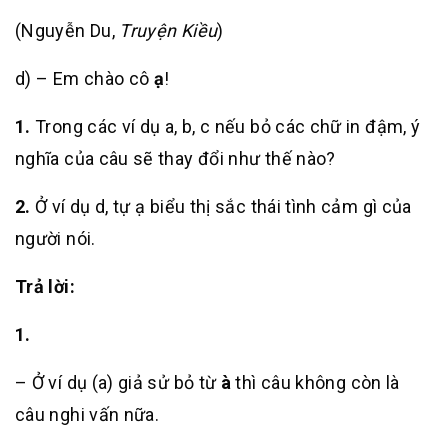
(Nguyễn Du,
Truyện Kiều
)
d) – Em chào cô
ạ
!
1.
Trong các ví dụ a, b, c nếu bỏ các chữ in đậm, ý
nghĩa của câu sẽ thay đổi như thế nào?
2.
Ở ví dụ d, tự ạ biểu thị sắc thái tình cảm gì của
người nói.
Trả lời:
1.
– Ở ví dụ (a) giả sử bỏ từ
à
thì câu không còn là
câu nghi vấn nữa.