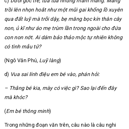
c)
Dưới gốc tre, tua tủa những mầm măng. Măng
trồi lên nhọn hoắt như một mũi gai khổng lồ xuyên
qua đất luỹ mà trỗi dậy, bẹ măng bọc kín thân cây
non, ủ kĩ như áo mẹ trùm lần trong ngoài cho đứa
con non nớt. Ai dám bảo thảo mộc tự nhiên không
có tình mẫu tử?
(Ngô Văn Phú,
Luỹ làng
)
d)
Vua sai lính điệu em bé vào, phán hỏi:
– Thằng bé kia, mày có việc gì? Sao lại đến đây
mà khóc?
(
Em bé thông minh
)
Trong những đoạn văn trên, câu nào là câu nghi