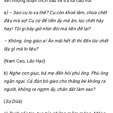
Xét những đoạn trích sau và trả lời câu hỏi.
a
) – Sao cụ lo xa thế? Cụ còn khoẻ lắm, chưa chết
đâu mà sợ! Cụ cứ để tiền ấy mà ăn, lúc chết hãy
hay! Tội gì bây giờ nhịn đói mà tiền để lại?
– Không, ông giáo ạ! Ăn mãi hết đi thì đến lúc chết
lấy gì mà lo liệu?
(Nam Cao,
Lão Hạc
)
b)
Nghe con giục, bà mẹ đến hỏi phú ông. Phú ông
ngần ngại. Cả đàn bò giao cho thằng bé không ra
người, không ra ngợm ấy, chăn dắt làm sao?
(
Sọ Dừa
)