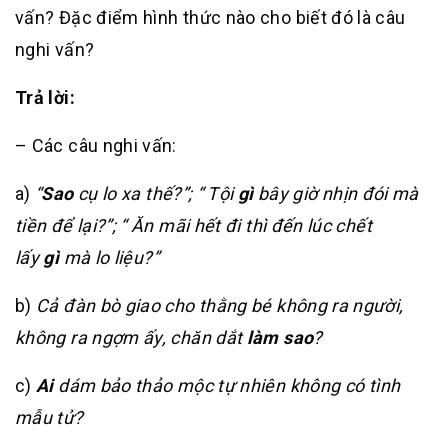
vấn? Đặc điểm hình thức nào cho biết đó là câu
nghi vấn?
Trả lời:
– Các câu nghi vấn:
a)
“
Sao
cụ lo xa thế?”; “ Tội
gì
bây giờ nhịn đói mà
tiền để lại?”; “ Ăn mãi hết đi thì đến lúc chết
lấy
gì
mà lo liệu?”
b)
Cả đàn bò giao cho thằng bé không ra người,
không ra ngợm ấy, chăn dắt
làm sao
?
c)
Ai
dám bảo thảo mộc tự nhiên không có tình
mẫu tử?