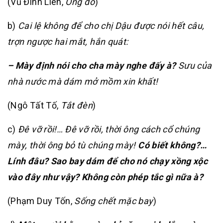
(Vũ Đình Liên,
Ông đồ
)
b)
Cai lệ không để cho chị Dậu được nói hết câu,
trợn ngược hai mắt, hắn quát:
– Mày định nói cho cha mày nghe đấy à?
Sưu của
nhà nước mà dám mở mồm xin khất!
(Ngô Tất Tố,
Tắt đèn
)
c)
Đê vỡ rồi!… Đê vỡ rồi, thời ông cách cổ chúng
mày, thời ông bỏ tù chúng mày!
Có biết không?…
Lính đâu? Sao bay dám để cho nó chạy xồng xộc
vào đây như vậy? Không còn phép tắc gì nữa à?
(Phạm Duy Tốn,
Sống chết mặc bay
)