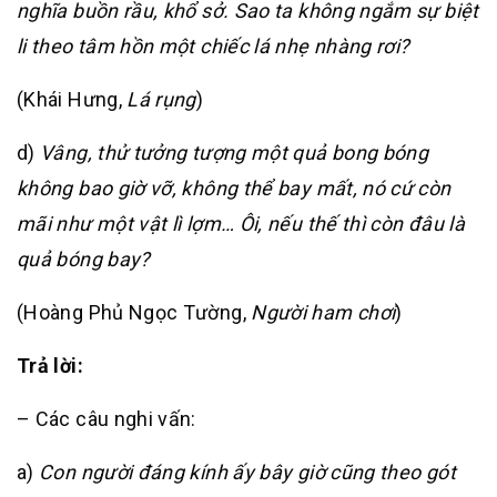
nghĩa buồn rầu, khổ sở. Sao ta không ngắm sự biệt
li theo tâm hồn một chiếc lá nhẹ nhàng rơi?
(Khái Hưng,
Lá rụng
)
d)
Vâng, thử tưởng tượng một quả bong bóng
không bao giờ vỡ, không thể bay mất, nó cứ còn
mãi như một vật lì lợm… Ôi, nếu thế thì còn đâu là
quả bóng bay?
(Hoàng Phủ Ngọc Tường,
Người ham chơi
)
Trả lời:
– Các câu nghi vấn:
a)
Con người đáng kính ấy bây giờ cũng theo gót