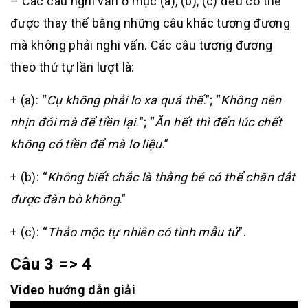
– Các câu nghi vấn ở mục (a), (b), (c) đều có thể
được thay thế bằng những câu khác tương đương
mà không phải nghi vấn. Các câu tương đương
theo thứ tự lần lượt là:
+ (a): “
Cụ không phải lo xa quá thế
.”; “
Không nên
nhịn đói mà để tiền lại.
”; “
Ăn hết thì đến lúc chết
không có tiền để mà lo liệu
.”
+ (b): “
Không biết chắc là thằng bé có thể chăn dắt
được đàn bò không
.”
+ (c): “
Thảo mộc tự nhiên có tình mẫu tử
”.
Câu 3 => 4
Video hướng dẫn giải