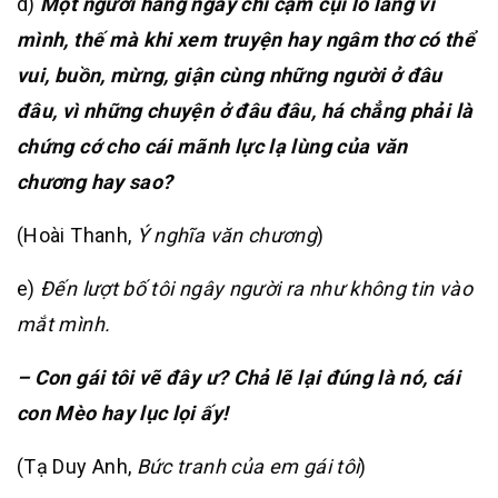
d)
Một người hằng ngày chỉ cặm cụi lo lắng vì
mình, thế mà khi xem truyện hay ngâm thơ có thể
vui, buồn, mừng, giận cùng những người ở đâu
đâu, vì những chuyện ở đâu đâu, há chẳng phải là
chứng cớ cho cái mãnh lực lạ lùng của văn
chương hay sao?
(Hoài Thanh,
Ý nghĩa văn chương
)
e)
Đến lượt bố tôi ngây người ra như không tin vào
mắt mình.
– Con gái tôi vẽ đây ư?
Chả lẽ lại đúng là nó, cái
con Mèo hay lục lọi ấy!
(Tạ Duy Anh,
Bức tranh của em gái tôi
)