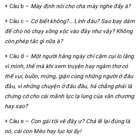
+ Câu b –
Mày định nói cho cha mày nghe đấy à?
+ Câu c –
Có biết không?… Lính đâu? Sao bay dám
để cho nó chạy xồng xộc vào đây như vậy? Không
còn phép tắc gì nữa à?
+ Câu d –
Một người hằng ngày chỉ cặm cụi lo lắng
vì mình, thế mà khi xem truyện hay ngâm thơ có
thể vui, buồn, mừng, giận cùng những người ở đâu
đâu, vì những chuyện ở đâu đâu, há chẳng phải là
chứng cớ cho cái mãnh lực lạ lùng của văn chương
hay sao?
+ Câu e –
Con gái tôi vẽ đây ư? Chả lẽ lại đúng là
nó, cái con Mèo hay lục lọi ấy!