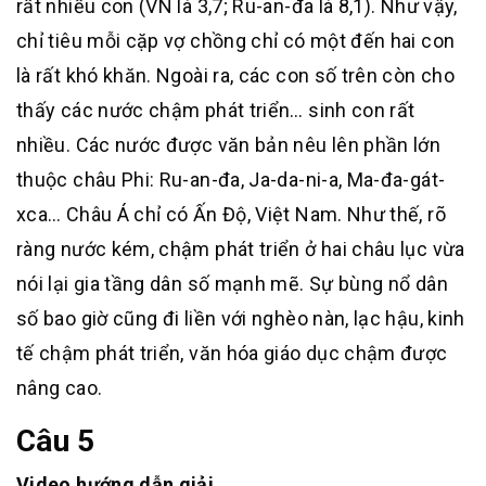
rất nhiều con (VN là 3,7; Ru-an-đa là 8,1). Như vậy,
chỉ tiêu mỗi cặp vợ chồng chỉ có một đến hai con
là rất khó khăn. Ngoài ra, các con số trên còn cho
thấy các nước chậm phát triển… sinh con rất
nhiều. Các nước được văn bản nêu lên phần lớn
thuộc châu Phi: Ru-an-đa, Ja-da-ni-a, Ma-đa-gát-
xca… Châu Á chỉ có Ấn Độ, Việt Nam. Như thế, rõ
ràng nước kém, chậm phát triển ở hai châu lục vừa
nói lại gia tầng dân số mạnh mẽ. Sự bùng nổ dân
số bao giờ cũng đi liền với nghèo nàn, lạc hậu, kinh
tế chậm phát triển, văn hóa giáo dục chậm được
nâng cao.
Câu 5
Video hướng dẫn giải