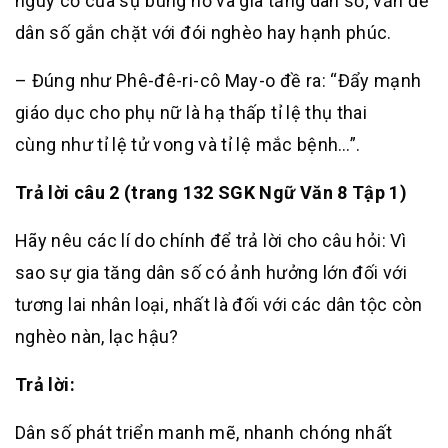
nguy cơ của sự bùng nổ và gia tăng dân số; vấn đề
dân số gắn chặt với đói nghèo hay hạnh phúc.
– Đúng như Phê-đê-ri-cô May-o đề ra: “Đẩy mạnh
giáo dục cho phụ nữ là hạ thấp tỉ lệ thụ thai
cùng như tỉ lệ tử vong và tỉ lệ mắc bệnh…”.
Trả lời câu 2 (trang 132 SGK Ngữ Văn 8 Tập 1)
Hãy nêu các lí do chính để trả lời cho câu hỏi: Vì
sao sự gia tăng dân số có ảnh hưởng lớn đối với
tương lai nhân loại, nhất là đối với các dân tộc còn
nghèo nàn, lạc hậu?
Trả lời:
Dân số phát triển manh mẽ, nhanh chóng nhất