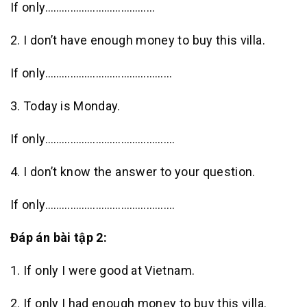
If only…………………………………
2. I don’t have enough money to buy this villa.
If only………………………………………
3. Today is Monday.
If only……………………………………….
4. I don’t know the answer to your question.
If only……………………………………….
Đáp án bài tập 2:
1. If only I were good at Vietnam.
2. If only I had enough money to buy this villa.