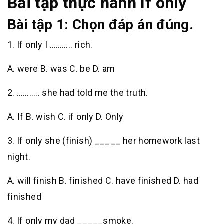
Bài tập thực hành If only
Bài tập 1: Chọn đáp án đúng.
1. If only I ……….. rich.
A. were B. was C. be D. am
2. ……….. she had told me the truth.
A. If B. wish C. if only D. Only
3. If only she (finish) _____ her homework last
night.
A. will finish B. finished C. have finished D. had
finished
4. If only my dad _____smoke.