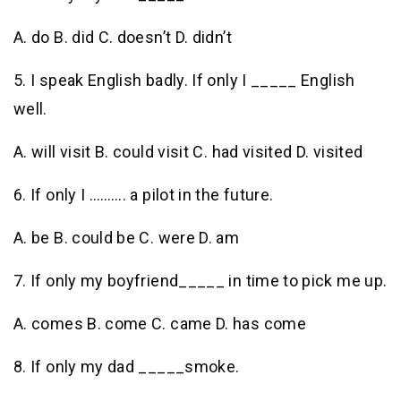
A. do B. did C. doesn’t D. didn’t
5. I speak English badly. If only I _____ English
well.
A. will visit B. could visit C. had visited D. visited
6. If only I ………. a pilot in the future.
A. be B. could be C. were D. am
7. If only my boyfriend_____ in time to pick me up.
A. comes B. come C. came D. has come
8. If only my dad _____smoke.