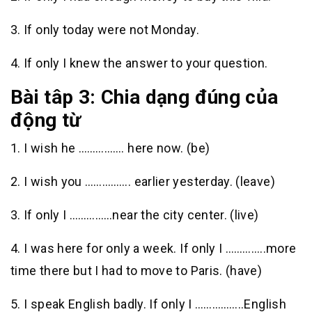
3. If only today were not Monday.
4. If only I knew the answer to your question.
Bài tâp 3: Chia dạng đúng của
động từ
1. I wish he ……………. here now. (be)
2. I wish you ……………. earlier yesterday. (leave)
3. If only I ……………near the city center. (live)
4. I was here for only a week. If only I …………..more
time there but I had to move to Paris. (have)
5. I speak English badly. If only I ……………..English