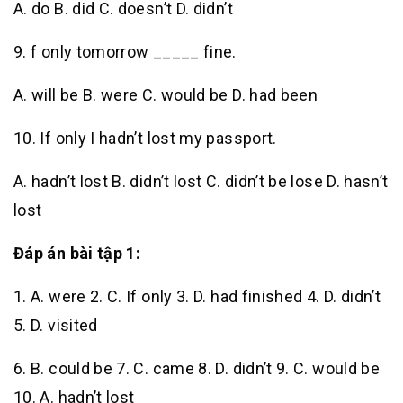
A. do B. did C. doesn’t D. didn’t
9. f only tomorrow _____ fine.
A. will be B. were C. would be D. had been
10. If only I hadn’t lost my passport.
A. hadn’t lost B. didn’t lost C. didn’t be lose D. hasn’t
lost
Đáp án bài tập 1:
1. A. were 2. C. If only 3. D. had finished 4. D. didn’t
5. D. visited
6. B. could be 7. C. came 8. D. didn’t 9. C. would be
10. A. hadn’t lost