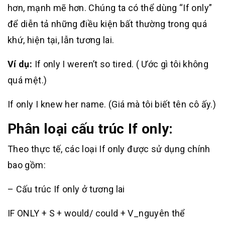
hơn, mạnh mẽ hơn. Chúng ta có thể dùng “If only”
để diễn tả những điều kiện bất thường trong quá
khứ, hiện tại, lẫn tương lai.
Ví dụ:
If only I weren’t so tired. ( Ước gì tôi không
quá mệt.)
If only I knew her name. (Giá mà tôi biết tên cô ấy.)
Phân loại cấu trúc If only:
Theo thực tế, các loại If only được sử dụng chính
bao gồm:
– Cấu trúc If only ở tương lai
IF ONLY + S + would/ could + V_nguyên thể