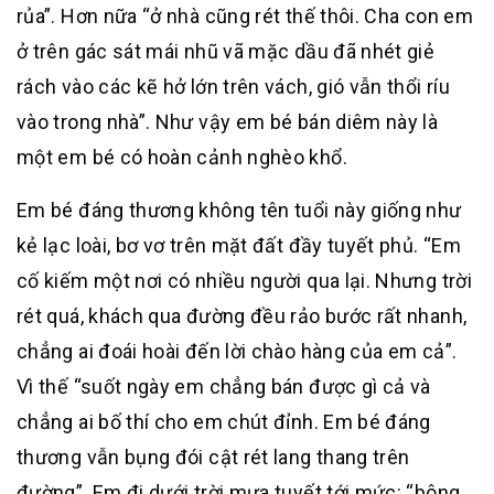
rủa”. Hơn nữa “ở nhà cũng rét thế thôi. Cha con em
ở trên gác sát mái nhũ vã mặc dầu đã nhét giẻ
rách vào các kẽ hở lớn trên vách, gió vẫn thổi ríu
vào trong nhà”. Như vậy em bé bán diêm này là
một em bé có hoàn cảnh nghèo khổ.
Em bé đáng thương không tên tuổi này giống như
kẻ lạc loài, bơ vơ trên mặt đất đầy tuyết phủ. “Em
cố kiếm một nơi có nhiều người qua lại. Nhưng trời
rét quá, khách qua đường đều rảo bước rất nhanh,
chẳng ai đoái hoài đến lời chào hàng của em cả”.
Vì thế “suốt ngày em chẳng bán được gì cả và
chẳng ai bố thí cho em chút đỉnh. Em bé đáng
thương vẫn bụng đói cật rét lang thang trên
đường”. Em đi dưới trời mưa tuyết tới mức: “bông