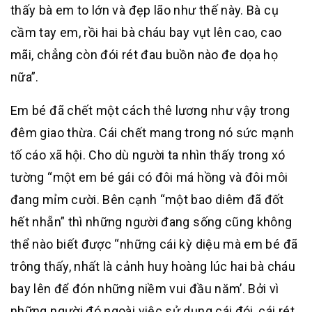
thấy bà em to lớn và đẹp lão như thế này. Bà cụ
cầm tay em, rồi hai bà cháu bay vụt lên cao, cao
mãi, chẳng còn đói rét đau buồn nào đe dọa họ
nữa”.
Em bé đã chết một cách thê lương như vậy trong
đêm giao thừa. Cái chết mang trong nó sức mạnh
tố cáo xã hội. Cho dù người ta nhìn thấy trong xó
tường “một em bé gái có đôi má hồng và đôi môi
đang mỉm cười. Bên cạnh “một bao diêm đã đốt
hết nhẵn” thì những người đang sống cũng không
thể nào biết được “những cái kỳ diệu mà em bé đã
trông thấy, nhất là cảnh huy hoàng lúc hai bà cháu
bay lên để đón những niềm vui đầu năm’. Bởi vì
những người đó ngoài việc sử dụng cái đói, cái rét