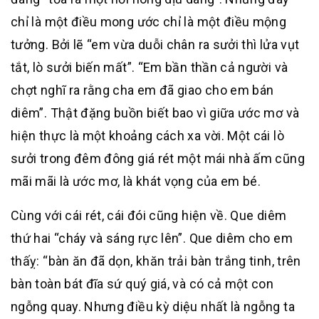
chỉ là một điều mong ước chỉ là một điều mộng
tưởng. Bởi lẽ “em vừa duỗi chân ra sưởi thì lửa vụt
tắt, lò sưởi biến mất”. “Em bần thần cả người và
chợt nghĩ ra rằng cha em đã giao cho em bán
diêm”. Thật đặng buồn biết bao vì giữa ước mơ và
hiện thực là một khoảng cách xa vời. Một cái lò
sưởi trong đêm đông giá rét một mái nhà ấm cũng
mãi mãi là ước mơ, là khát vọng của em bé.
Cùng với cái rét, cái đói cũng hiện về. Que diêm
thứ hai “cháy và sáng rực lên”. Que diêm cho em
thấỵ: “bàn ăn đã dọn, khăn trải bàn trắng tinh, trên
bàn toàn bát đĩa sứ quý giá, và có cả một con
ngỗng quay. Nhưng điều kỳ diệu nhất là ngỗng ta