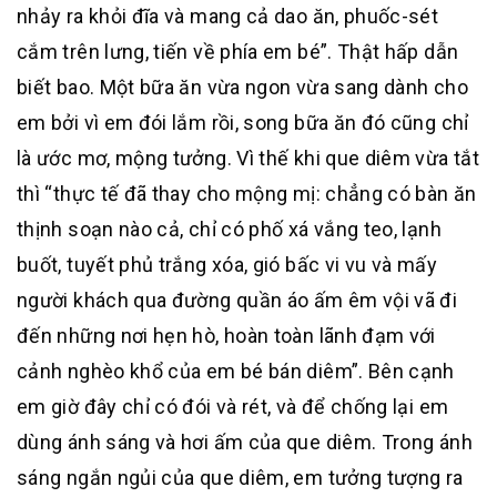
nhảy ra khỏi đĩa và mang cả dao ăn, phuốc-sét
cắm trên lưng, tiến về phía em bé”. Thật hấp dẫn
biết bao. Một bữa ăn vừa ngon vừa sang dành cho
em bởi vì em đói lắm rồi, song bữa ăn đó cũng chỉ
là ước mơ, mộng tưởng. Vì thế khi que diêm vừa tắt
thì “thực tế đã thay cho mộng mị: chẳng có bàn ăn
thịnh soạn nào cả, chỉ có phố xá vắng teo, lạnh
buốt, tuyết phủ trắng xóa, gió bấc vi vu và mấy
người khách qua đường quần áo ấm êm vội vã đi
đến những nơi hẹn hò, hoàn toàn lãnh đạm với
cảnh nghèo khổ của em bé bán diêm”. Bên cạnh
em giờ đây chỉ có đói và rét, và để chống lại em
dùng ánh sáng và hơi ấm của que diêm. Trong ánh
sáng ngắn ngủi của que diêm, em tưởng tượng ra