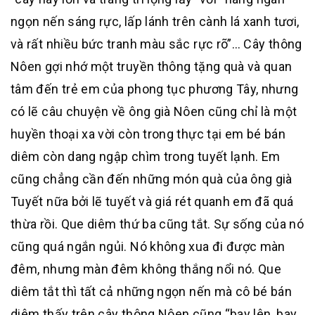
ngọn nến sáng rực, lấp lánh trên cành lá xanh tươi,
và rất nhiều bức tranh màu sắc rực rõ”… Cây thông
Nôen gợi nhớ một truyền thông tặng quà và quan
tâm đến trẻ em của phong tục phương Tây, nhưng
có lẽ câu chuyện về ông già Nôen cũng chỉ là một
huyền thoại xa vời còn trong thực tại em bé bán
diêm còn dang ngập chìm trong tuyết lạnh. Em
cũng chẳng cần đến những món quà của ông già
Tuyết nữa bởi lẽ tuyết và giá rét quanh em đã quá
thừa rồi. Que diêm thứ ba cũng tắt. Sự sống của nó
cũng quá ngắn ngủi. Nó không xua đi được màn
đêm, nhưng màn đêm không thắng nổi nó. Que
diêm tắt thì tất cả những ngọn nến mà cô bé bán
diêm thấy trên cây thông Nôen cũng “bay lên, bay