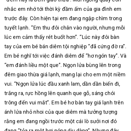
nhắc em nhớ tới thời kỳ đầm ấm của gia đình em
trước đây. Còn hiện tại em đang ngập chìm trong
tuyết lạnh. “Em thu đôi chân vào người, nhưng mỗi
lúc em cảm thấy rét buốt hơn”. “Lúc này đôi bàn
tay của em bé bán diêm tội nghiệp “đã cứng đờ ra”.
Em bé nghĩ tới việc đánh diêm để “hơ ngón tay”. Và
“em đánh liều một que”. Ngọn lửa bùng lên trong
đêm giao thừa giá lạnh, mang lại cho em một niềm
vui. “Ngọn lửa lúc đầu xanh lam, dần dần biến đi,
trắng ra, rực hồng lên quanh que gỗ, sáng chói
trông đến vui mắt”. Em bé hơ bàn tay giá lạnh trên
ánh lửa nhỏ nhoi của que diêm mà tưởng tượng
rằng em đang ngồi trước một cái lò sưởi nơi đó
đang “tỏa ra một hơi nóng dịu dàng”. Nhưng đây