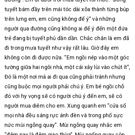
tuyết bám đầy trên mái tóc dài xõa thành từng búp
trên lưng em, em cũng không để ý” và những
người qua đường cũng không ai để ý đến một đứa
trẻ đang bị tuyết phủ dần dần. Chắc chắn là em đã
đi trong mưa tuyết như vậy rất lâu. Giờ đây em
không còn đi được nữa. “Em ngồi nép vào một góc
tường giữa hai ngôi nhà, một cái xây lùi vào chút ít”,
Đó là một nơi mà ai đi qua cũng phải tránh nhưng
cũng buộc mọi người phải chú ý. Em bé ngồi chỗ
đó với hy vọng sẽ có người chú ý đến em, sẽ có
người mua diêm cho em. Xung quanh em “cửa sổ
mọi nhà đều sáng rực ánh đèn và trong phố sực
nức mùi ngỗng quay”. Mùi ngỗng quay nhắc em
“đêm nay là đêm giao thừa”. Mùi ngổng quay còn