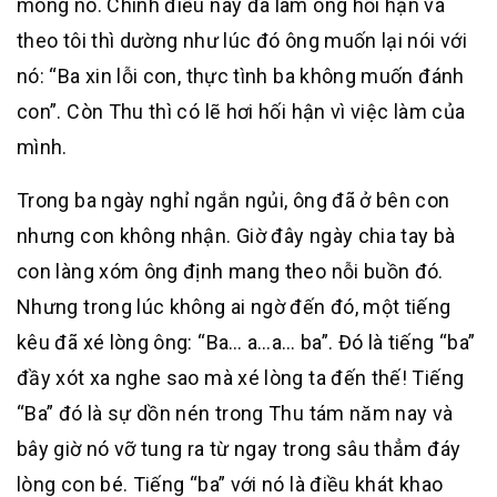
mông nó. Chính điều này đã làm ông hối hận và
theo tôi thì dường như lúc đó ông muốn lại nói với
nó: “Ba xin lỗi con, thực tình ba không muốn đánh
con”. Còn Thu thì có lẽ hơi hối hận vì việc làm của
mình.
Trong ba ngày nghỉ ngắn ngủi, ông đã ở bên con
nhưng con không nhận. Giờ đây ngày chia tay bà
con làng xóm ông định mang theo nỗi buồn đó.
Nhưng trong lúc không ai ngờ đến đó, một tiếng
kêu đã xé lòng ông: “Ba… a…a… ba”. Đó là tiếng “ba”
đầy xót xa nghe sao mà xé lòng ta đến thế! Tiếng
“Ba” đó là sự dồn nén trong Thu tám năm nay và
bây giờ nó vỡ tung ra từ ngay trong sâu thẳm đáy
lòng con bé. Tiếng “ba” với nó là điều khát khao