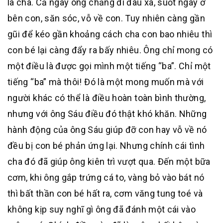
là cha. Cả ngày ông chẳng đi đâu xa, suốt ngày ở
bên con, săn sóc, vỗ về con. Tuy nhiên càng gần
gũi để kéo gần khoảng cách cha con bao nhiêu thì
con bé lại càng đẩy ra bấy nhiêu. Ông chỉ mong có
một điều là được gọi mình một tiếng “ba”. Chỉ một
tiếng “ba” mà thôi! Đó là một mong muốn mà với
người khác có thể là điều hoàn toàn bình thường,
nhưng với ông Sáu điều đó thật khó khăn. Những
hành động của ông Sáu giúp đỡ con hay vỗ về nó
đều bị con bé phản ứng lại. Nhưng chính cái tình
cha đó đã giúp ông kiên trì vượt qua. Đến một bữa
cơm, khi ông gắp trứng cá to, vàng bỏ vào bát nó
thì bất thần con bé hất ra, cơm văng tung toé và
không kịp suy nghĩ gì ông đã đánh một cái vào