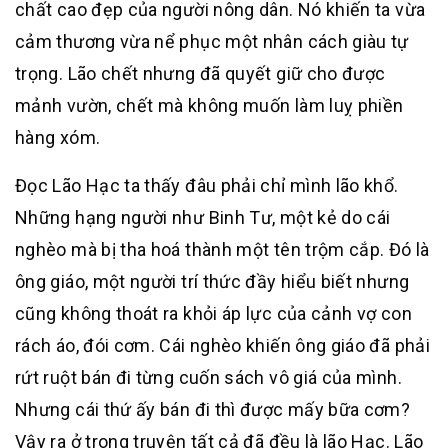
chất cao đẹp của người nông dân. Nó khiến ta vừa
cảm thương vừa nể phục một nhân cách giàu tự
trọng. Lão chết nhưng đã quyết giữ cho được
mảnh vườn, chết mà không muốn làm luỵ phiền
hàng xóm.
Đọc Lão Hạc ta thấy đâu phải chỉ mình lão khổ.
Những hạng người như Binh Tư, một kẻ do cái
nghèo mà bị tha hoá thành một tên trộm cắp. Đó là
ông giáo, một người trí thức đầy hiểu biết nhưng
cũng không thoát ra khỏi áp lực của cảnh vợ con
rách áo, đói cơm. Cái nghèo khiến ông giáo đã phải
rứt ruột bán đi từng cuốn sách vô giá của mình.
Nhưng cái thứ ấy bán đi thì được mấy bữa cơm?
Vậy ra ở trong truyện tất cả đã đều là lão Hạc. Lão