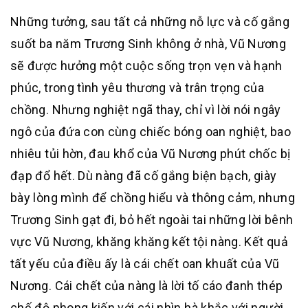
Những tưởng, sau tất cả những nỗ lực và cố gắng
suốt ba năm Trương Sinh không ở nhà, Vũ Nương
sẽ được hưởng một cuộc sống trọn vẹn và hạnh
phúc, trong tình yêu thương và trân trọng của
chồng. Nhưng nghiệt ngã thay, chỉ vì lời nói ngây
ngô của đứa con cùng chiếc bóng oan nghiệt, bao
nhiêu tủi hờn, đau khổ của Vũ Nương phút chốc bị
đạp đổ hết. Dù nàng đã cố gắng biện bạch, giày
bày lòng mình để chồng hiểu và thông cảm, nhưng
Trương Sinh gạt đi, bỏ hết ngoài tai những lời bênh
vực Vũ Nương, khăng khăng kết tội nàng. Kết quả
tất yếu của điều ấy là cái chết oan khuất của Vũ
Nương. Cái chết của nàng là lời tố cáo đanh thép
chế độ phong kiến với cái nhìn hà khắc với người