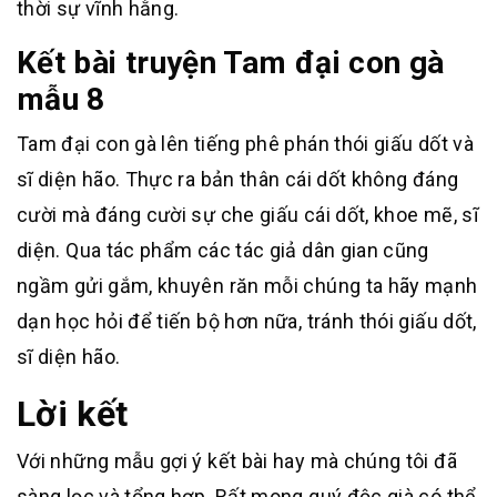
thời sự vĩnh hằng.
Kết bài truyện Tam đại con gà
mẫu 8
Tam đại con gà lên tiếng phê phán thói giấu dốt và
sĩ diện hão. Thực ra bản thân cái dốt không đáng
cười mà đáng cười sự che giấu cái dốt, khoe mẽ, sĩ
diện. Qua tác phẩm các tác giả dân gian cũng
ngầm gửi gắm, khuyên răn mỗi chúng ta hãy mạnh
dạn học hỏi để tiến bộ hơn nữa, tránh thói giấu dốt,
sĩ diện hão.
Lời kết
Với những mẫu gợi ý kết bài hay mà chúng tôi đã
sàng lọc và tổng hợp. Rất mong quý độc già có thể