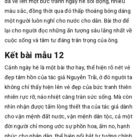
đã vẽ lên một bức tranh ngày hè sôi động, nhiều
màu sắc, đồng thời qua đó thấp thoáng bóng dáng
một người luôn nghĩ cho nước cho dân. Bài thơ để
lại cho người đọc những ấn tượng sâu lắng nhất về
cuộc sống và tâm tư đáng trân trọng của ông.
Kết bài mẫu 12
Cảnh ngày hè là một bài thơ hay, thể hiện rõ nét vẻ
đẹp tâm hồn của tác giả Nguyễn Trãi, ở đó người ta
không chỉ thấy hiện lên vẻ đẹp của bức tranh thiên
nhiên rực rỡ, náo nhiệt căng tràn sức sống. Mà còn
nhìn nhận được tấm lòng thiết tha của tác giả dành
cho vận mệnh đất nước, vận mệnh dân tộc, cả một
đời người chỉ mong ước sự phồn hoa, ấm no, hạnh
phúc cho nhân dân, thể hiện nổi bật tư tưởng chính