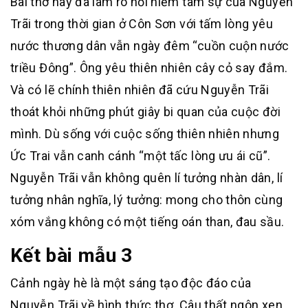
Bài thơ này đã làm rõ nỗi niềm tâm sự của Nguyễn
Trãi trong thời gian ở Côn Sơn với tấm lòng yêu
nước thương dân vẫn ngày đêm “cuồn cuộn nước
triều Đông”. Ông yêu thiên nhiên cây cỏ say đắm.
Và có lẽ chính thiên nhiên đã cứu Nguyễn Trãi
thoát khỏi những phút giây bi quan của cuộc đời
mình. Dù sống với cuộc sống thiên nhiên nhưng
Ức Trai vẫn canh cánh “một tấc lòng ưu ái cũ”.
Nguyễn Trãi vẫn không quên lí tưởng nhàn dân, lí
tưởng nhân nghĩa, lý tưởng: mong cho thôn cùng
xóm vắng không có một tiếng oán than, đau sầu.
Kết bài mẫu 3
Cảnh ngày hè là một sáng tạo độc đáo của
Nguyễn Trãi về hình thức thơ. Câu thất ngôn xen