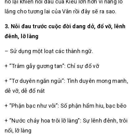
nó lại khiến nỗi đau của Kiều lớn hơn vì nàng lo
lắng cho tương lai của Vân rồi đây sẽ ra sao.
3. Nỗi đau trước cuộc đời dang dở, đổ vỡ, lênh
đênh, lỡ làng
– Sử dụng một loạt các thành ngữ.
+ “Trâm gẫy gương tan”: Chỉ sự đổ vỡ
+ “Tơ duyên ngắn ngủi”: Tình duyên mong manh,
dễ vỡ, dễ đổ nát
+ “Phận bạc như vôi”: Số phận hẩm hiu, bạc bẽo
+ “Nước chảy hoa trôi lỡ làng”: Sự lênh đênh, trôi
nổi, lỡ làng