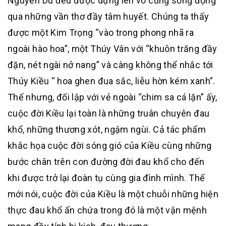
Nguyễn Du đều được dựng lên vô cùng sống động
qua những vần thơ đầy tâm huyết. Chúng ta thấy
được một Kim Trọng “vào trong phong nhã ra
ngoài hào hoa”, một Thúy Vân với “khuôn trăng đầy
đặn, nét ngài nở nang” và càng không thể nhắc tới
Thúy Kiều “ hoa ghen đua sắc, liễu hờn kém xanh”.
Thế nhưng, đối lập với vẻ ngoài “chim sa cá lặn” ấy,
cuộc đời Kiều lại toàn là những truân chuyên đau
khổ, những thương xót, ngậm ngùi. Cả tác phẩm
khắc họa cuộc đời sóng gió của Kiều cùng những
bước chân trên con đường đời đau khổ cho đến
khi được trở lại đoàn tụ cùng gia đình mình. Thế
mới nói, cuộc đời của Kiều là một chuỗi những hiện
thực đau khổ ẩn chứa trong đó là một vận mệnh