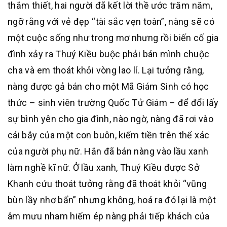
thắm thiết, hai người đã kết lời thề ước trăm năm,
ngỡ rằng với vẻ đẹp “tài sắc vẹn toàn”, nàng sẽ có
một cuộc sống như trong mơ nhưng rồi biến cố gia
đình xảy ra Thuý Kiều buộc phải bán mình chuộc
cha và em thoát khỏi vòng lao lí. Lại tưởng rằng,
nàng được gả bán cho một Mã Giám Sinh có học
thức – sinh viên trường Quốc Tử Giám – để đổi lấy
sự bình yên cho gia đình, nào ngờ, nàng đã rơi vào
cái bẫy của một con buôn, kiếm tiền trên thể xác
của người phụ nữ. Hắn đã bán nàng vào lầu xanh
làm nghề kĩ nữ. Ở lầu xanh, Thuý Kiều được Sở
Khanh cứu thoát tưởng rằng đã thoát khỏi “vũng
bùn lầy nhơ bẩn” nhưng không, hoá ra đó lại là một
âm mưu nham hiểm ép nàng phải tiếp khách của