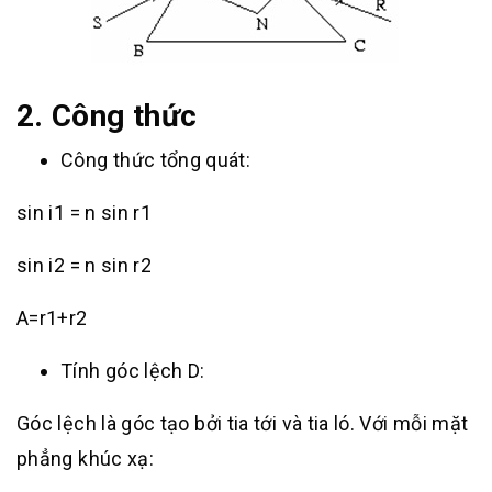
2. Công thức
Công thức tổng quát:
sin i1 = n sin r1
sin i2 = n sin r2
A=r1+r2
Tính góc lệch D:
Góc lệch là góc tạo bởi tia tới và tia ló. Với mỗi mặt
phẳng khúc xạ: