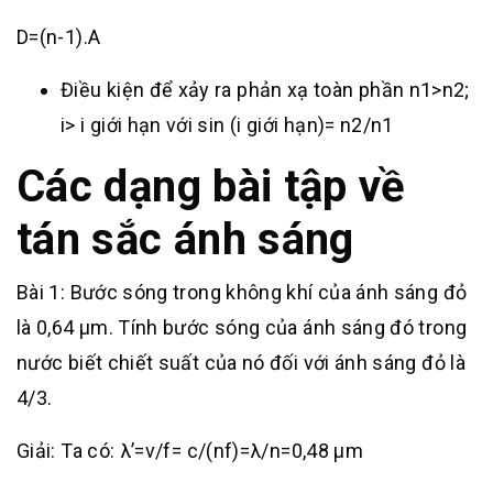
D=(n-1).A
Điều kiện để xảy ra phản xạ toàn phần n1>n2;
i> i giới hạn với sin (i giới hạn)= n2/n1
Các dạng bài tập về
tán sắc ánh sáng
Bài 1: Bước sóng trong không khí của ánh sáng đỏ
là 0,64 μm. Tính bước sóng của ánh sáng đó trong
nước biết chiết suất của nó đối với ánh sáng đỏ là
4/3.
Giải: Ta có: λ’=v/f= c/(nf)=λ/n=0,48 μm