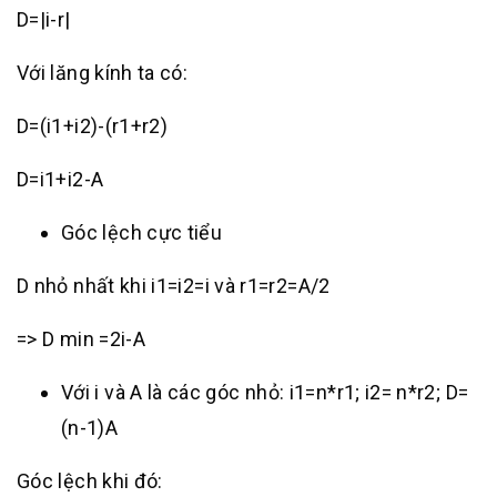
D=|i-r|
Với lăng kính ta có:
D=(i1+i2)-(r1+r2)
D=i1+i2-A
Góc lệch cực tiểu
D nhỏ nhất khi i1=i2=i và r1=r2=A/2
=> D min =2i-A
Với i và A là các góc nhỏ: i1=n*r1; i2= n*r2; D=
(n-1)A
Góc lệch khi đó: