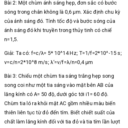
Bài 2: Một chùm ánh sáng hẹp, đơn sắc có bước
sóng trong chân không là 0,6 μm. Xác định chu kỳ
của ánh sáng đó. Tính tốc độ và bước sóng của
ánh sáng đó khi truyền trong thủy tinh có chiế
n=1,5.
Giải: Ta có: f=c/λ= 5* 10^14 Hz; T=1/f=2*10^-15 s;
v=c/n=2*10^8 m/s; λ’=v/f=λ/n=0,4 μm
Bài 3: Chiếu một chùm tia sáng trắng hẹp song
song coi như một tia sáng vào mặt bên AB của
lăng kính có A= 50 độ, dưới góc tới i1= 60 độ.
Chùm tia ló ra khỏi mặt AC gồm nhiều màu biến
thiên liên tục từ đỏ đến tím. Biết chiết suất của
chất làm lăng kính đối với tia đỏ và tia tím lần lượt