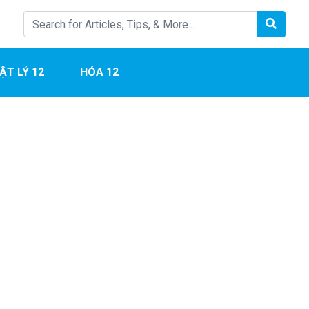
ẬT LÝ 12
HÓA 12