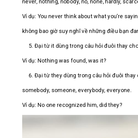
never, nothing, nobody, no, none, hardly, scarcel
Ví dụ
: You never think about what you’re sayin
không bao giờ suy nghĩ về những điều bạn đa
Đại từ
it
dùng trong câu hỏi đuôi thay ch
Ví dụ
: Nothing was found, was it?
Đại từ they dùng trong câu hỏi đuôi thay
somebody, someone, everybody, everyone.
Ví dụ
: No one recognized him, did they?