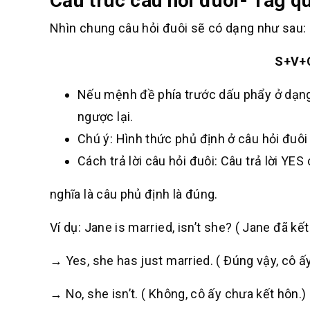
Cấu trúc câu hỏi đuôi- Tag q
Nhìn chung câu hỏi đuôi sẽ có dạng như sau:
S+V+O
Nếu mệnh đề phía trước dấu phẩy ở dạng
ngược lại.
Chú ý:
Hình thức phủ định ở câu hỏi đuôi
Cách trả lời câu hỏi đuôi: Câu trả lời
YES
c
nghĩa là câu phủ định là đúng.
Ví dụ
: Jane is married, isn’t she? (
Jane đã kết
→ Yes, she has just married. (
Đúng vậy, cô ấ
→ No, she isn’t. ( K
hông, cô ấy chưa kết hôn
.)