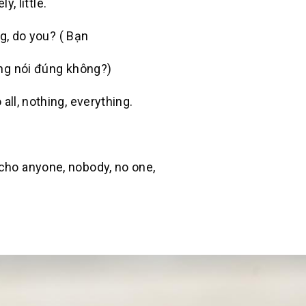
y, little.
g, do you? ( Bạn
ng nói đúng không?)
o
all, nothing, everything.
 cho
anyone, nobody, no one,