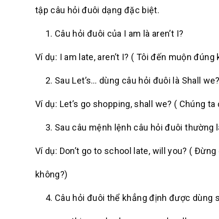
tập câu hỏi đuôi dạng đặc biệt.
Câu hỏi đuôi của
I am l
à
aren’t I
?
Ví dụ
: I am late, aren’t I? ( Tôi đến muộn đúng
Sau
Let’s
… dùng câu hỏi đuôi là
Shall we
Ví dụ:
Let’s go shopping, shall we? ( Chúng ta
Sau câu mệnh lệnh câu hỏi đuôi thường 
Ví dụ
: Don’t go to school late, will you? ( Đừ
không?)
Câu hỏi đuôi thể khẳng định được dùng 