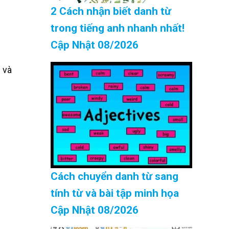
2 Cách nhận biết danh từ
trong tiếng anh nhanh nhất!
Cập Nhật 08/2026
 và
Cách chuyển danh từ sang
tính từ và bài tập minh họa
Cập Nhật 08/2026