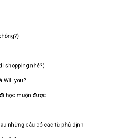
 không?)
?
 đi shopping nhé?)
là
Will you?
ng đi học muộn được
sau những câu có các từ phủ định