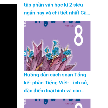
tập phần văn học kì 2 siêu
ngắn hay và chi tiết nhất Cập
Nhật 08/2026
Hướng dẫn cách soạn Tổng
kết phần Tiếng Việt: Lịch sử,
đặc điểm loại hình và các
phong cách ngôn ngữ siêu
ngắn mới nhất Cập Nhật