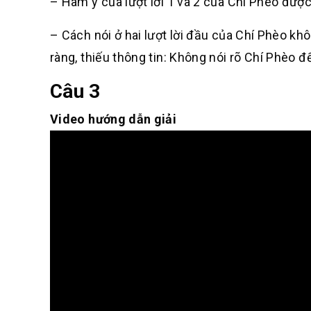
– Hàm ý của lượt lời 1 và 2 của Chí Phèo được
– Cách nói ở hai lượt lời đầu của Chí Phèo k
ràng, thiếu thông tin: Không nói rõ Chí Phèo đế
Câu 3
Video hướng dẫn giải