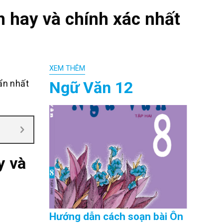
 hay và chính xác nhất
XEM THÊM
Ngữ Văn 12
ẩn nhất
y và
Hướng dẫn cách soạn bài Ôn