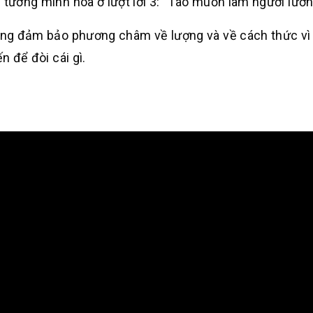
 tường minh hóa ở lượt lời 3: “Tao muốn làm người lươn
hông đảm bảo phương châm về lượng và về cách thức vì 
n để đòi cái gì.