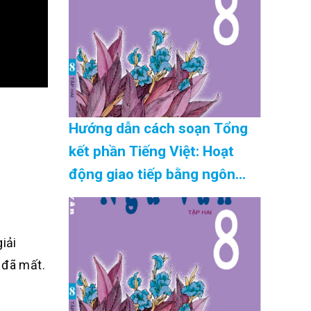
08/2026
Hướng dẫn cách soạn Tổng
kết phần Tiếng Việt: Hoạt
động giao tiếp bằng ngôn
ngữ siêu ngắn mới nhất Cập
Nhật 08/2026
iải
 đã mất.