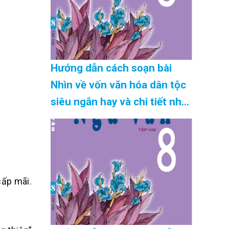
Hướng dẫn cách soạn bài
Nhìn về vốn văn hóa dân tộc
siêu ngắn hay và chi tiết nhất
Cập Nhật 08/2026
cấp mãi.