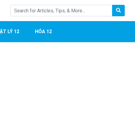
ẬT LÝ 12
HÓA 12