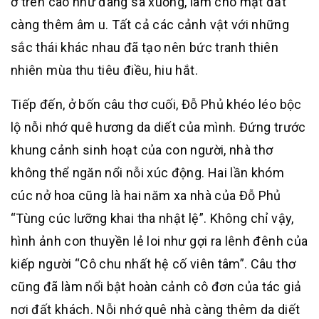
ở trên cao như đang sà xuống, làm cho mặt đất
càng thêm âm u. Tất cả các cảnh vật với những
sắc thái khác nhau đã tạo nên bức tranh thiên
nhiên mùa thu tiêu điều, hiu hắt.
Tiếp đến, ở bốn câu thơ cuối, Đỗ Phủ khéo léo bộc
lộ nỗi nhớ quê hương da diết của mình. Đứng trước
khung cảnh sinh hoạt của con người, nhà thơ
không thể ngăn nổi nỗi xúc động. Hai lần khóm
cúc nở hoa cũng là hai năm xa nhà của Đỗ Phủ
“Tùng cúc lưỡng khai tha nhật lệ”. Không chỉ vậy,
hình ảnh con thuyền lẻ loi như gợi ra lênh đênh của
kiếp người “Cô chu nhất hệ cố viên tâm”. Câu thơ
cũng đã làm nổi bật hoàn cảnh cô đơn của tác giả
nơi đất khách. Nỗi nhớ quê nhà càng thêm da diết