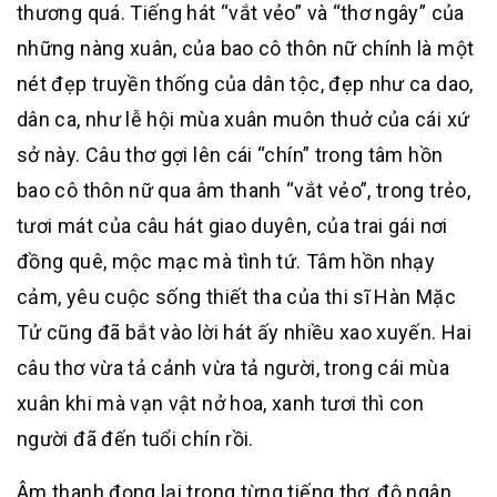
thương quá. Tiếng hát “vắt vẻo” và “thơ ngây” của
những nàng xuân, của bao cô thôn nữ chính là một
nét đẹp truyền thống của dân tộc, đẹp như ca dao,
dân ca, như lễ hội mùa xuân muôn thuở của cái xứ
sở này. Câu thơ gợi lên cái “chín” trong tâm hồn
bao cô thôn nữ qua âm thanh “vắt vẻo”, trong trẻo,
tươi mát của câu hát giao duyên, của trai gái nơi
đồng quê, mộc mạc mà tình tứ. Tâm hồn nhạy
cảm, yêu cuộc sống thiết tha của thi sĩ Hàn Mặc
Tử cũng đã bắt vào lời hát ấy nhiều xao xuyến. Hai
câu thơ vừa tả cảnh vừa tả người, trong cái mùa
xuân khi mà vạn vật nở hoa, xanh tươi thì con
người đã đến tuổi chín rồi.
Âm thanh đọng lại trong từng tiếng thơ, độ ngân