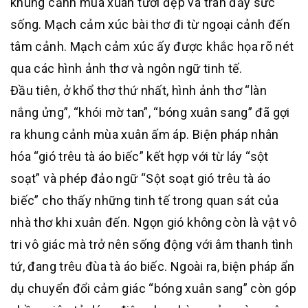
khung cảnh mùa xuân tươi đẹp và tràn đầy sức
sống. Mạch cảm xúc bài thơ đi từ ngoại cảnh đến
tâm cảnh. Mạch cảm xúc ấy được khắc họa rõ nét
qua các hình ảnh thơ và ngôn ngữ tinh tế.
Đầu tiên, ở khổ thơ thứ nhất, hình ảnh thơ “làn
nắng ửng”, “khói mờ tan”, “bóng xuân sang” đã gợi
ra khung cảnh mùa xuân ấm áp. Biện pháp nhân
hóa “gió trêu tà áo biếc” kết hợp với từ láy “sột
soạt” và phép đảo ngữ “Sột soạt gió trêu tà áo
biếc” cho thấy những tinh tế trong quan sát của
nhà thơ khi xuân đến. Ngọn gió không còn là vật vô
tri vô giác mà trở nên sống động với âm thanh tình
tứ, đang trêu đùa tà áo biếc. Ngoài ra, biện pháp ẩn
dụ chuyển đổi cảm giác “bóng xuân sang” còn góp