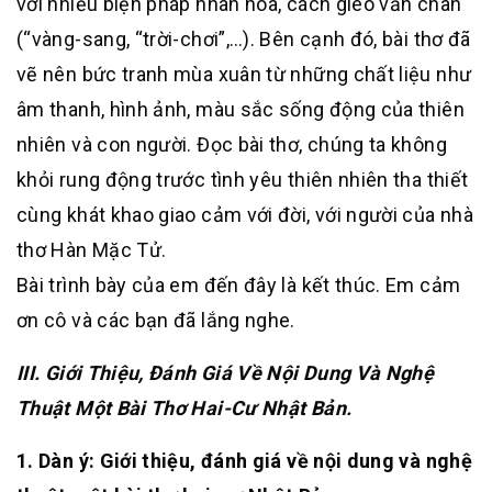
với nhiều biện pháp nhân hóa, cách gieo vần chân
(“vàng-sang, “trời-chơi”,…). Bên cạnh đó, bài thơ đã
vẽ nên bức tranh mùa xuân từ những chất liệu như
âm thanh, hình ảnh, màu sắc sống động của thiên
nhiên và con người. Đọc bài thơ, chúng ta không
khỏi rung động trước tình yêu thiên nhiên tha thiết
cùng khát khao giao cảm với đời, với người của nhà
thơ Hàn Mặc Tử.
Bài trình bày của em đến đây là kết thúc. Em cảm
ơn cô và các bạn đã lắng nghe.
III. Giới Thiệu, Đánh Giá Về Nội Dung Và Nghệ
Thuật Một Bài Thơ Hai-Cư Nhật Bản.
1. Dàn ý: Giới thiệu, đánh giá về nội dung và nghệ