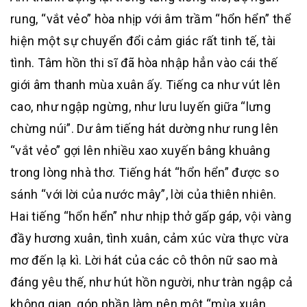
rung, “vắt vẻo” hòa nhịp với âm trầm “hổn hển” thể
hiện một sự chuyển đổi cảm giác rất tinh tế, tài
tình. Tâm hồn thi sĩ đã hòa nhập hẳn vào cái thế
giới âm thanh mùa xuân ấy. Tiếng ca như vút lên
cao, như ngập ngừng, như lưu luyến giữa “lưng
chừng núi”. Dư âm tiếng hát dường như rung lên
“vắt vẻo” gợi lên nhiều xao xuyến bâng khuâng
trong lòng nhà thơ. Tiếng hát “hổn hển” được so
sánh “với lời của nước mây”, lời của thiên nhiên.
Hai tiếng “hổn hển” như nhịp thở gấp gáp, vội vàng
đầy hương xuân, tình xuân, cảm xúc vừa thực vừa
mơ đến lạ kì. Lời hát của các cô thôn nữ sao mà
đáng yêu thế, như hút hồn người, như tràn ngập cả
không gian, góp phần làm nên một “mùa xuân