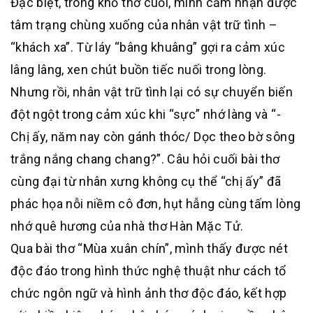
Đặc biệt, trong khổ thơ cuối, mình cảm nhận được
tâm trạng chùng xuống của nhân vật trữ tình –
“khách xa”. Từ láy “bâng khuâng” gợi ra cảm xúc
lâng lâng, xen chút buồn tiếc nuối trong lòng.
Nhưng rồi, nhân vật trữ tình lại có sự chuyển biến
đột ngột trong cảm xúc khi “sực” nhớ làng và “-
Chị ấy, năm nay còn gánh thóc/ Dọc theo bờ sông
trắng nắng chang chang?”. Câu hỏi cuối bài thơ
cùng đại từ nhân xưng không cụ thể “chị ấy” đã
phác họa nỗi niềm cô đơn, hụt hẫng cùng tấm lòng
nhớ quê hương của nhà thơ Hàn Mặc Tử.
Qua bài thơ “Mùa xuân chín”, mình thấy được nét
độc đáo trong hình thức nghệ thuật như cách tổ
chức ngôn ngữ và hình ảnh thơ độc đáo, kết hợp