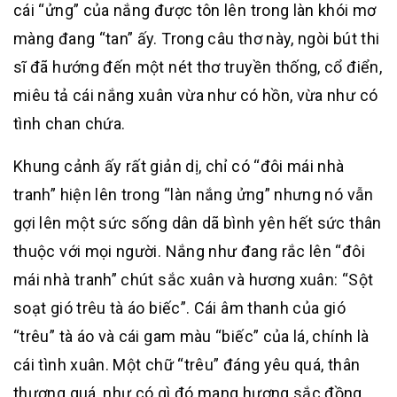
cái “ửng” của nắng được tôn lên trong làn khói mơ
màng đang “tan” ấy. Trong câu thơ này, ngòi bút thi
sĩ đã hướng đến một nét thơ truyền thống, cổ điển,
miêu tả cái nắng xuân vừa như có hồn, vừa như có
tình chan chứa.
Khung cảnh ấy rất giản dị, chỉ có “đôi mái nhà
tranh” hiện lên trong “làn nắng ửng” nhưng nó vẫn
gợi lên một sức sống dân dã bình yên hết sức thân
thuộc với mọi người. Nắng như đang rắc lên “đôi
mái nhà tranh” chút sắc xuân và hương xuân: “Sột
soạt gió trêu tà áo biếc”. Cái âm thanh của gió
“trêu” tà áo và cái gam màu “biếc” của lá, chính là
cái tình xuân. Một chữ “trêu” đáng yêu quá, thân
thương quá, như có gì đó mang hương sắc đồng