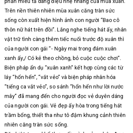
phần miêu tả dáng điệu nhẹ nhàng của mùa xuân.
Trên nền thiên nhiên mùa xuân căng tràn sức
sống còn xuất hiện hình ảnh con người “Bao cô
thôn nữ hát trên đồi”. Lắng nghe tiếng hát ấy, nhân
vật trữ tình càng thêm tiếc nuối trước độ xuân thì
của người con gái “- Ngày mai trong đám xuân
xanh ấy,/ Có kẻ theo chồng, bỏ cuộc cuộc chơi”.
Biện pháp ẩn dụ “xuân xanh” kết hợp cùng các từ
láy “hổn hển”, “vắt vẻo” và biện pháp nhân hóa
“tiếng ca vắt vẻo”, so sánh “hổn hển như lời nước
mây” đã mang đến cho người đọc vẻ duyên dáng
của người con gái. Vẻ đẹp ấy hòa trong tiếng hát
trầm bổng, thiết tha như tô đậm khung cảnh thiên
nhiên căng tràn sức sống.