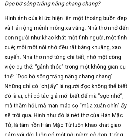
Dọc bờ sông trắng nắng chang chang?
Hình ảnh của kí ức hiện lên một thoáng buồn đẹp
và trải rộng mênh mông xa vắng. Nhà thơ nhớ đến
con người như khao khát một tình người, một tình
quê; mỗi một nỗi nhớ đều rất bâng khuâng, xao
xuyến. Nhà thơ nhớ từng chi tiết, nhớ một công
việc cụ thể: “gánh thóc” trong một không gian cụ
thể: “Dọc bờ sông trắng nắng chang chang”.
Những chỉ có “chị ấy” là người đọc không thể biết
đó là ai, chỉ có tác giả mới biết để mà “sực nhớ”,
mà thầm hỏi, mà man mác sợ “mùa xuân chín” ấy
sẽ trôi qua. Hình như đó là nét thơ của Hàn Mặc
Tử, là tâm hồn Hàn Mặc Tử luôn khao khát giao
cảm với đời, luôn có một nỗi niềm cô đơn, trống