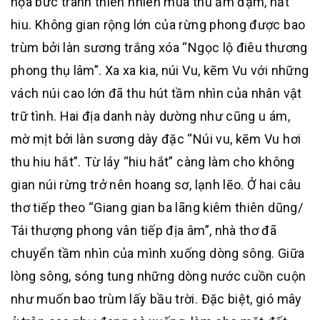
họa bức tranh thiên nhiên mùa thu ảm đạm, hắt
hiu. Không gian rộng lớn của rừng phong được bao
trùm bởi làn sương trắng xóa “Ngọc lộ điêu thương
phong thụ lâm”. Xa xa kia, núi Vu, kẽm Vu với những
vách núi cao lớn đã thu hút tầm nhìn của nhân vật
trữ tình. Hai địa danh này dường như cũng u ám,
mờ mịt bởi làn sương dày đặc “Núi vu, kẽm Vu hơi
thu hiu hắt”. Từ láy “hiu hắt” càng làm cho không
gian núi rừng trở nên hoang sơ, lạnh lẽo. Ở hai câu
thơ tiếp theo “Giang gian ba lãng kiêm thiên dũng/
Tái thượng phong vân tiếp địa âm”, nhà thơ đã
chuyển tầm nhìn của mình xuống dòng sông. Giữa
lòng sông, sóng tung những dòng nước cuồn cuộn
như muốn bao trùm lấy bầu trời. Đặc biệt, gió mây