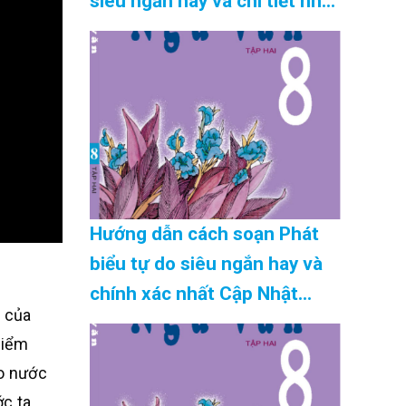
siêu ngắn hay và chi tiết nhất
Cập Nhật 08/2026
Hướng dẫn cách soạn Phát
biểu tự do siêu ngắn hay và
chính xác nhất Cập Nhật
i của
08/2026
điểm
ào nước
c ta.