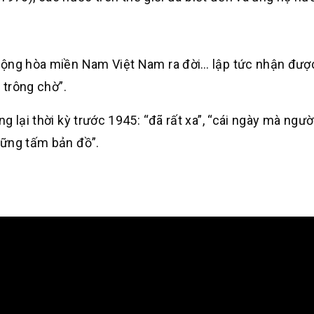
cộng hòa miền Nam Việt Nam ra đời… lập tức nhận đượ
 trông chờ”.
 lại thời kỳ trước 1945: “đã rất xa”, “cái ngày mà ngư
hững tấm bản đồ”.