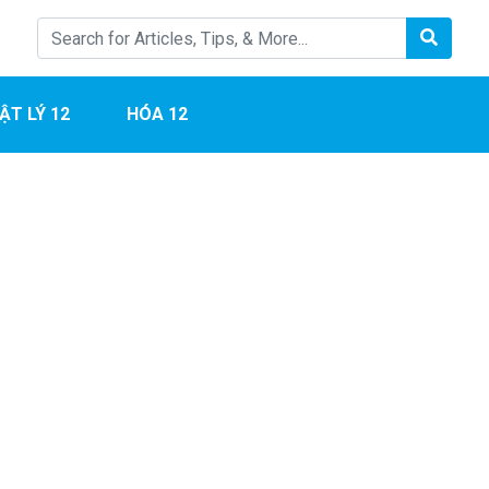
ẬT LÝ 12
HÓA 12