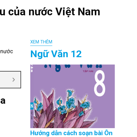
u của nước Việt Nam
XEM THÊM
Ngữ Văn 12
 nước
ủa
Hướng dẫn cách soạn bài Ôn