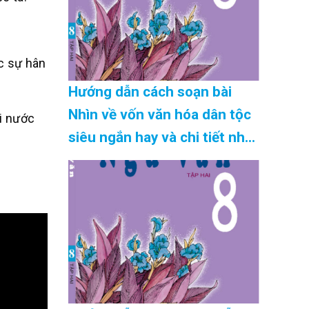
c sự hân
Hướng dẫn cách soạn bài
Nhìn về vốn văn hóa dân tộc
ời nước
siêu ngắn hay và chi tiết nhất
Cập Nhật 08/2026