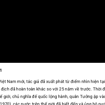
 1
ệt Nam mới, tác giả đã xuất phát từ điểm nhìn hiện tạ
à địch đã hoàn toàn khác so với 25 năm về trước. Thời 
ế giới, chủ nghĩa đế quốc lộng hành, quân Tưởng ập v
(1970), các nước trên thế giới đã biết đến và ủng hộ nướ