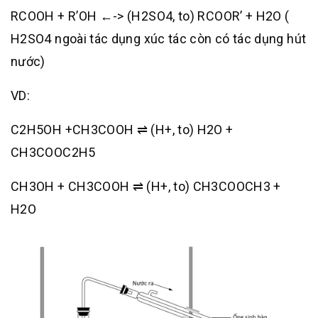
RCOOH + R’OH ←-> (H2SO4, to) RCOOR’ + H2O (
H2SO4 ngoài tác dụng xúc tác còn có tác dụng hút
nước)
VD:
C2H5OH +CH3COOH ⇌ (H+, to) H2O +
CH3COOC2H5
CH3OH + CH3COOH ⇌ (H+, to) CH3COOCH3 +
H2O