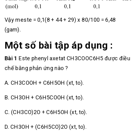
Vậy meste = 0,1(8 + 44 + 29) x 80/100 = 6,48
(gam).
Một số bài tập áp dụng :
Bài 1
Este phenyl axetat CH3COOC6H5 được điều
chế bằng phản ứng nào ?
A. CH3COOH + C6H5OH (xt, to).
B. CH3OH + C6H5COOH (xt, to).
C. (CH3CO)2O + C6H5OH (xt, to).
D. CH3OH + (C6H5CO)2O (xt, to).