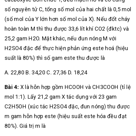
số nguyên tử C, tổng số mol của hai chất là 0,5 mol
(số mol của Y lớn hơn số mol của X). Nếu đốt cháy
hoàn toàn M thì thu được 33,6 lít khí CO2 (đktc) và
25,2 gam H2O. Mặt khác, nếu đun nóng M với
H2SO4 đặc để thực hiện phản ứng este hoá (hiệu
suất là 80%) thì số gam este thu được là
A. 22,80 B. 34,20 C. 27,36 D. 18,24
Bài 4:
X là hỗn hợp gồm HCOOH và CH3COOH (tỉ lệ
mol 1:1). Lấy 21,2 gam X tác dụng với 23 gam
C2H5OH (xúc tác H2SO4 đặc, đun nóng) thu được
m gam hỗn hợp este (hiệu suất este hóa đều đạt
80%). Giá trị m là