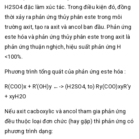
H2SO4 đặc làm xúc tác. Trong điều kiện đó, đồng
thời xảy ra phản ứng thủy phân este trong môi
trường axit, tạo ra axit và ancol ban đầu. Phản ứng
este hóa và phản ứng thủy phân este trong axit là
phản ứng thuận nghịch, hiệu suất phản ứng H
<100%.
Phương trình tổng quát của phản ứng este hóa :
R(COO)x + R’(OH)y ←-> (H2SO4, to) Ry(COO)xyR’y
+ xyH2O
Nếu axit cacboxylic và ancol tham gia phản ứng
đều thuộc loại đơn chức (hay gặp) thì phản ứng có
phương trình dạng: