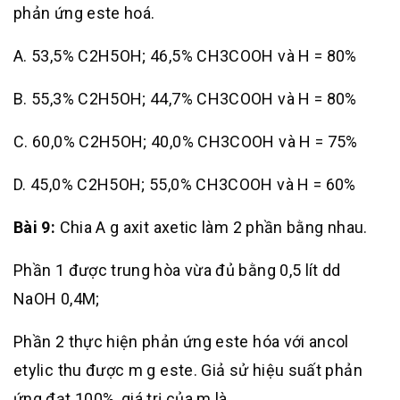
phản ứng este hoá.
A. 53,5% C2H5OH; 46,5% CH3COOH và H = 80%
B. 55,3% C2H5OH; 44,7% CH3COOH và H = 80%
C. 60,0% C2H5OH; 40,0% CH3COOH và H = 75%
D. 45,0% C2H5OH; 55,0% CH3COOH và H = 60%
Bài 9:
Chia A g axit axetic làm 2 phần bằng nhau.
Phần 1 được trung hòa vừa đủ bằng 0,5 lít dd
NaOH 0,4M;
Phần 2 thực hiện phản ứng este hóa với ancol
etylic thu được m g este. Giả sử hiệu suất phản
ứng đạt 100%, giá trị của m là