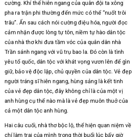
cường. Khí thế hiên ngang của quân đội ta xông
pha ra trận phi thường đến mức có thể “nuốt trôi
trâu”. Ẩn sau cách nói cường điệu hóa, người đọc
cảm nhận được lòng tự tôn, niềm tự hào dân tộc
của nhà thơ khi đưa tầm vóc của quân dân nhà
Trần sánh ngang với vũ trụ bao la. Đó còn là tình
yêu tổ quốc, dân tộc với khát vọng vươn lên để gìn
giữ, bảo vệ độc lập, chủ quyền của dân tộc. Vẻ đẹp
người tráng sĩ hiên ngang, hùng sảng là kết tinh
của vẻ đẹp dân tộc, đây không chỉ là của một vị
anh hùng cụ thể nào mà là vẻ đẹp muôn thuở của
cả một dân tộc anh hùng.
Hai câu cuối, nhà thơ bộc lộ, thể hiện quan niệm về
chí làm trai của mình trong thời buổi lúc bấy giờ