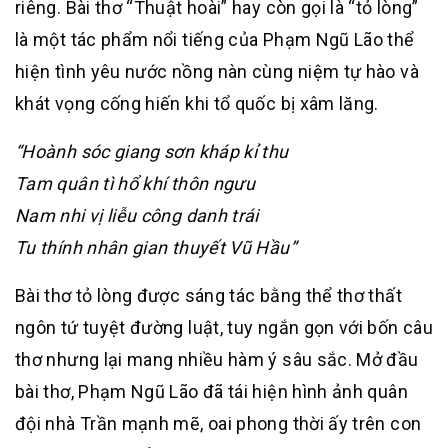
riêng. Bài thơ “Thuật hoài” hay còn gọi là “tỏ lòng”
là một tác phẩm nổi tiếng của Phạm Ngũ Lão thể
hiện tình yêu nước nồng nàn cùng niệm tự hào và
khát vọng cống hiến khi tổ quốc bị xâm lăng.
“Hoành sóc giang sơn kháp kỉ thu
Tam quân tì hổ khí thôn ngưu
Nam nhi vị liễu công danh trái
Tu thính nhân gian thuyết Vũ Hầu”
Bài thơ tỏ lòng được sáng tác bằng thể thơ thất
ngôn tứ tuyệt đường luật, tuy ngắn gọn với bốn câu
thơ nhưng lại mang nhiều hàm ý sâu sắc. Mở đầu
bài thơ, Phạm Ngũ Lão đã tái hiện hình ảnh quân
đội nhà Trần mạnh mẽ, oai phong thời ấy trên con