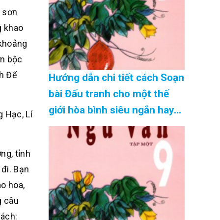
yêu nước. Ý kiến của em về
u sơn
vấn đề này như thế nào?
g khao
(những gợi ý hay nhất) Cập
 khoảng
Nhật 08/2026
ơn bộc
ch Đế
Hướng dẫn chi tiết cách Soạn
bài Đấu tranh cho một thế
giới hòa bình siêu ngắn hay
 Hạc, Lí
nhất Cập Nhật 08/2026
ng, tỉnh
 đi. Bạn
ào hoa,
g câu
hách: