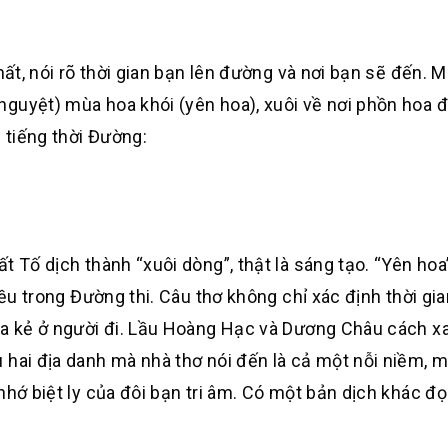
nhất, nói rõ thời gian bạn lên đường và nơi bạn sẽ đến.
guyệt) mùa hoa khói (yên hoa), xuôi về nơi phồn hoa đ
 tiếng thời Đường:
t Tố dịch thành “xuôi dòng”, thật là sáng tạo. “Yên hoa
iều trong Đường thi. Câu thơ không chỉ xác định thời gia
của kẻ ở người đi. Lầu Hoàng Hạc và Dương Châu cách x
 hai địa danh mà nhà thơ nói đến là cả một nỗi niềm, 
nhớ biệt ly của đôi bạn tri âm. Có một bản dịch khác đọ