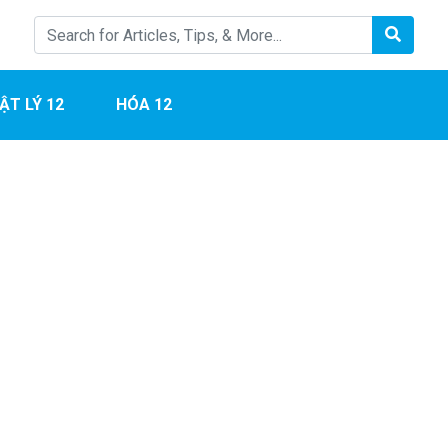
ẬT LÝ 12
HÓA 12