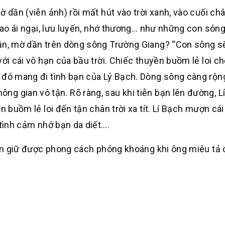
 dần (viễn ảnh) rồi mất hút vào trời xanh, vào cuối châ
 bao ái ngại, lưu luyến, nhớ thương… như những con sóng
dần, mờ dần trên dòng sông Trường Giang? “Con sông sẽ
với cái vô hạn của bầu trời. Chiếc thuyền buồm lẻ loi 
 đó mang đi tình bạn của Lý Bạch. Dòng sông càng rộng
g gian vô tận. Rõ ràng, sau khi tiễn bạn lên đường, L
n buồm lẻ loi đến tận chân trời xa tít. Lí Bạch mượn cá
 tình cảm nhớ bạn da diết….
 vẫn giữ được phong cách phóng khoáng khi ông miêu tả 