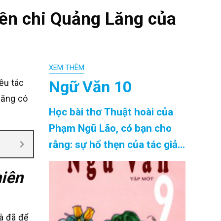
iên chi Quảng Lăng của
XEM THÊM
Ngữ Văn 10
ều tác
Lăng có
Học bài thơ Thuật hoài của
Phạm Ngũ Lão, có bạn cho
rằng: sự hổ thẹn của tác giả
là thái quá, kiêu kì. Ngược lại,
iên
có bạn ca ngợi và cho rằng
đó là biểu hiện một hoài bão
lớn lao của người thanh niên
và đã để