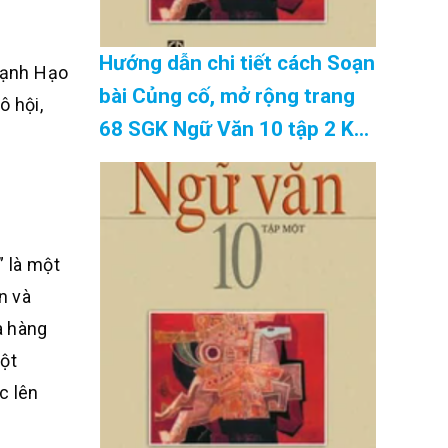
Hướng dẫn chi tiết cách Soạn
 Mạnh Hạo
bài Củng cố, mở rộng trang
ô hội,
68 SGK Ngữ Văn 10 tập 2 Kết
nối tri thức – hay nhất Cập
Nhật 08/2026
” là một
n và
a hàng
một
c lên