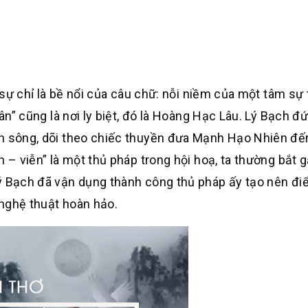
ự sự chỉ là bề nổi của câu chữ: nỗi niềm của một tâm s
hân” cũng là nơi ly biệt, đó là Hoàng Hạc Lâu. Lý Bạch đ
ến sông, dõi theo chiếc thuyền đưa Mạnh Hạo Nhiên đế
n – viễn” là một thủ pháp trong hội hoạ, ta thường bắt 
Lý Bạch đã vận dụng thành công thủ pháp ấy tạo nên đi
 nghệ thuật hoàn hảo.