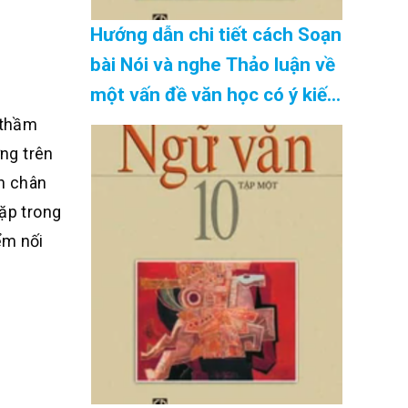
Hướng dẫn chi tiết cách Soạn
bài Nói và nghe Thảo luận về
một vấn đề văn học có ý kiến
khác nhau SGK Ngữ Văn 10
ự thầm
tập 2 Kết nối tri thức – đầy
ứng trên
n chân
đủ nhất Cập Nhật 08/2026
gặp trong
ểm nối