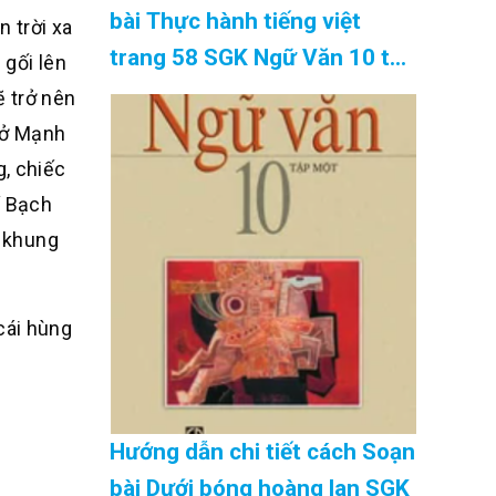
bài Thực hành tiếng việt
n trời xa
trang 58 SGK Ngữ Văn 10 tập
 gối lên
2 Kết nối tri thức – hay nhất
 trở nên
Cập Nhật 08/2026
chở Mạnh
, chiếc
í Bạch
i khung
cái hùng
Hướng dẫn chi tiết cách Soạn
bài Dưới bóng hoàng lan SGK