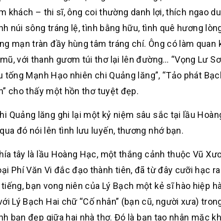
ếm khách – thi sĩ, ông coi thường danh lợi, thích ngao d
nh núi sông tráng lệ, tình bằng hữu, tình quê hương lòn
ãng mạn tràn đầy hùng tâm tráng chí. Ông có làm quan
mũ, với thanh gươm túi thơ lại lên đường… “Vọng Lư S
lâu tống Mạnh Hạo nhiên chi Quảng lăng”, “Tảo phát Bạ
ên” cho thấy một hồn thơ tuyệt đẹp.
i Quảng lăng ghi lại một kỷ niệm sâu sắc tại lầu Hoàng
ua đó nói lên tình lưu luyến, thương nhớ bạn.
phía tây là lầu Hoàng Hạc, một thắng cảnh thuộc Vũ Xươ
i Phí Văn Vi đắc đạo thành tiên, đã từ đây cưỡi hạc ra
tiếng, bạn vong niên của Lý Bạch một kẻ sĩ hào hiệp h
với Lý Bạch Hai chữ “Cố nhân” (bạn cũ, người xưa) tron
ình bạn đẹp giữa hai nhà thơ. Đó là bạn tao nhân mặc k