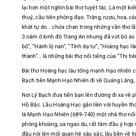
lại hơn một nghìn bài thơ tuyệt tác. Là một ki
thuỷ, cầu tiên phỏng đạo. Trăng, rượu, hoa, cả
khát tự do… chứa chan trong những vần thơ l
3 năm ở kinh đô Tràng An nhưng đã vứt bỏ áo 
bố”, “Hành lộ nan”, “Tĩnh dạ tư”, “Hoàng hạc 
thành”… là những bài thơ nổi tiếng của “Thi ti
Bài thơ Hoàng hạc lâu tống mạnh Hạo nhiên ch
Bạch tiễn Mạnh Hạo Nhiên đi về Quảng Lăng, q
Nơi Lý Bạch đưa tiễn bạn lên đường đi xa về 
Hồ Bắc. Lầu Hoàng Hạc gắn liền với huyền thoạ
là Mạnh Hạo Nhiên (689-740) một nhà thơ nổi 
phóng khoáng, ưa ngao du, rất tâm đầu ý hợp 
đầu nói lên mối quan hệ sâu sắc, lâu bền về t