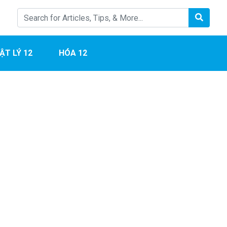
ẬT LÝ 12
HÓA 12