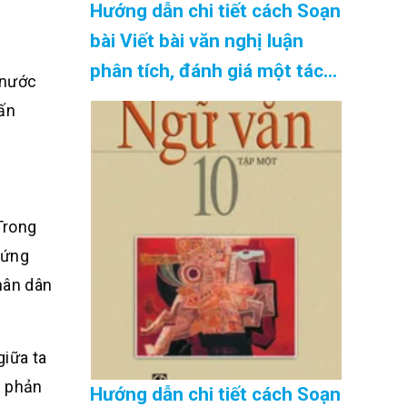
Hướng dẫn chi tiết cách Soạn
bài Viết bài văn nghị luận
phân tích, đánh giá một tác
 (nước
phẩm văn học SGK Ngữ Văn
hấn
10 tập 2 Kết nối tri thức –
hay nhất Cập Nhật 08/2026
Trong
xứng
hân dân
giữa ta
g phản
Hướng dẫn chi tiết cách Soạn