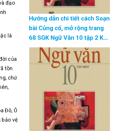
 và đạo
ạnh
Hướng dẫn chi tiết cách Soạn
bài Củng cố, mở rộng trang
ặc là
68 SGK Ngữ Văn 10 tập 2 Kết
nối tri thức – hay nhất Cập
Nhật 08/2026
đời của
đã tồn
ng, chứ
iên,
oa Đô, Ô
h bảo vệ