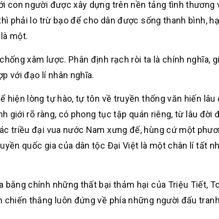
ới con người được xây dựng trên nền tảng tình thương
thì phải lo trừ bạo để cho dân được sống thanh bình, h
là một.
hống xâm lược. Phân định rạch ròi ta là chính nghĩa, gi
p với đạo lí nhân nghĩa.
 hiện lòng tự hào, tự tôn về truyền thống văn hiến lâu 
h giới rõ ràng, có phong tục tập quán riêng, từ lâu đời 
Các triều đại vua nước Nam xưng đế, hùng cứ một phươ
yền quốc gia của dân tộc Đại Việt là một chân lí tất nh
 bằng chính những thất bại thảm hại của Triệu Tiết, T
h chiến thắng luôn đứng về phía những người đấu tran