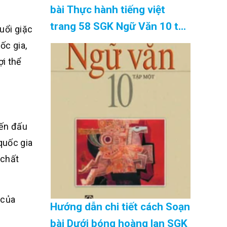
bài Thực hành tiếng việt
trang 58 SGK Ngữ Văn 10 tập
uổi giặc
2 Kết nối tri thức – hay nhất
ốc gia,
Cập Nhật 08/2026
ợi thể
iến đấu
quốc gia
 chất
 của
Hướng dẫn chi tiết cách Soạn
bài Dưới bóng hoàng lan SGK