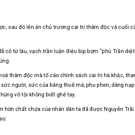
c, sau đó lên án chủ trương cai trị thâm độc và cuối c
có từ lâu, vạch trần luận điệu bịp bợm “phù Trần diệt
úng.
oá thâm độc mà tố cáo chính sách cai trị hà khắc, tha
ột sức người, sức của bằng thuế má, phu phen, dâng nạ
húng vô tội không biết ghê tay.
ăm hờn chất chứa của nhân dân ta đã được Nguyễn Trãi
ao: