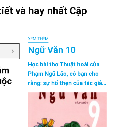
tiết và hay nhất Cập
XEM THÊM
Ngữ Văn 10
Học bài thơ Thuật hoài của
lăm
Phạm Ngũ Lão, có bạn cho
uộc
rằng: sự hổ thẹn của tác giả
là thái quá, kiêu kì. Ngược lại,
có bạn ca ngợi và cho rằng
đó là biểu hiện một hoài bão
lớn lao của người thanh niên