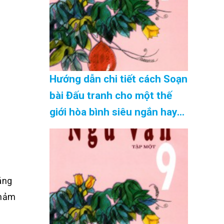
yêu nước. Ý kiến của em về
vấn đề này như thế nào?
(những gợi ý hay nhất) Cập
Nhật 08/2026
Hướng dẫn chi tiết cách Soạn
bài Đấu tranh cho một thế
giới hòa bình siêu ngắn hay
nhất Cập Nhật 08/2026
áng
thảm