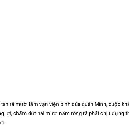
m tan rã mười lăm vạn viện binh của quân Minh, cuộc kh
ng lợi, chấm dứt hai mươi năm ròng rã phải chịu đựng 
ợc.