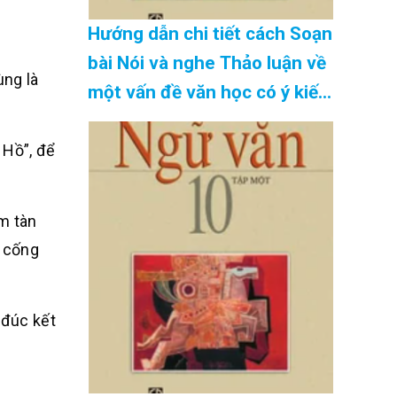
Hướng dẫn chi tiết cách Soạn
bài Nói và nghe Thảo luận về
ùng là
một vấn đề văn học có ý kiến
khác nhau SGK Ngữ Văn 10
tập 2 Kết nối tri thức – đầy
 Hồ”, để
đủ nhất Cập Nhật 08/2026
m tàn
p cống
 đúc kết