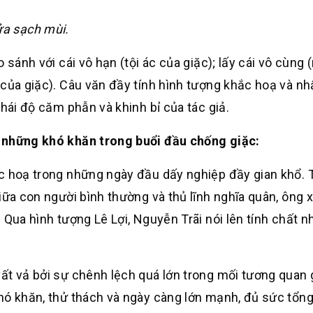
 sạch mùi.
 sánh với cái vô hạn (tội ác của giặc); lấy cái vô cùng
 của giặc). Câu văn đầy tính hình tượng khắc hoạ và n
thái độ căm phẫn và khinh bỉ của tác giả.
à những khó khăn trong buổi đầu chống giặc:
ắc hoạ trong những ngày đầu dấy nghiệp đầy gian khổ. 
iữa con người bình thường và thủ lĩnh nghĩa quân, ông 
 Qua hình tượng Lê Lợi, Nguyễn Trãi nói lên tính chất n
ất vả bởi sự chênh lệch quá lớn trong mối tương quan 
hó khăn, thử thách và ngày càng lớn mạnh, đủ sức tổn