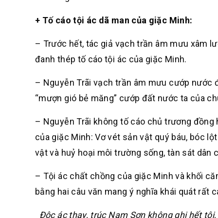
+ Tố cáo tội ác dã man của giặc Minh:
– Trước hết, tác giả vạch trần âm mưu xâm lượ
đanh thép tố cáo tội ác của giặc Minh.
– Nguyễn Trãi vạch trần âm mưu cướp nước đã 
“mượn gió bẻ măng” cướp đất nước ta của ch
– Nguyễn Trãi không tố cáo chủ trương đồng h
của giặc Minh: Vơ vét sản vật quý báu, bóc l
vật và huỷ hoại môi trường sống, tàn sát dân c
– Tội ác chất chồng của giặc Minh và khối c
bằng hai câu văn mang ý nghĩa khái quát rất c
Độc ác thay, trúc Nam Sơn không ghi hết tội,