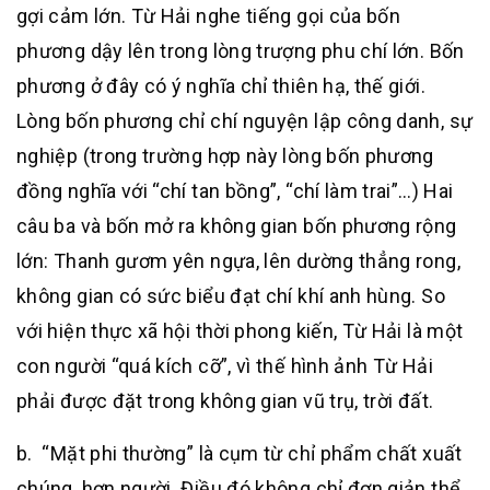
gợi cảm lớn. Từ Hải nghe tiếng gọi của bốn
phương dậy lên trong lòng trượng phu chí lớn. Bốn
phương ở đây có ý nghĩa chỉ thiên hạ, thế giới.
Lòng bốn phương chỉ chí nguyện lập công danh, sự
nghiệp (trong trường hợp này lòng bốn phương
đồng nghĩa với “chí tan bồng”, “chí làm trai”…) Hai
câu ba và bốn mở ra không gian bốn phương rộng
lớn: Thanh gươm yên ngựa, lên dường thẳng rong,
không gian có sức biểu đạt chí khí anh hùng. So
với hiện thực xã hội thời phong kiến, Từ Hải là một
con người “quá kích cỡ”, vì thế hình ảnh Từ Hải
phải được đặt trong không gian vũ trụ, trời đất.
b. “Mặt phi thường” là cụm từ chỉ phẩm chất xuất
chúng, hơn người. Điều đó không chỉ đơn giản thể