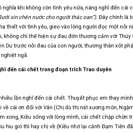
ô nghĩa khi không còn tình yêu nữa, nàng nghĩ đến cái c
Rưới xin chén nước cho người thác oan”).
Đây chính là t
a thiết với tình yêu, gieo vào lòng người đọc một nỗi 
o, không chỉ thể hiện sự đau đớn thương cảm với Thúy
ễn Du trước nỗi đau của con người, thương thân xót ph
 nghiệt ngã.
hĩ đến cái chết trong đoạn trích Trao duyên
nhiều lần nghĩ đến cái chết. Thuyết phục em thay mình
 về cái ơn đối với Vân
(Chị dù thị nát xương mòn, Ngậ
 xong, Kiều sống với lòng mình, cái chết chập chờn t
u hiu gió thì hay chị về
(Kiều nhớ lại cảnh Đạm Tiên đã