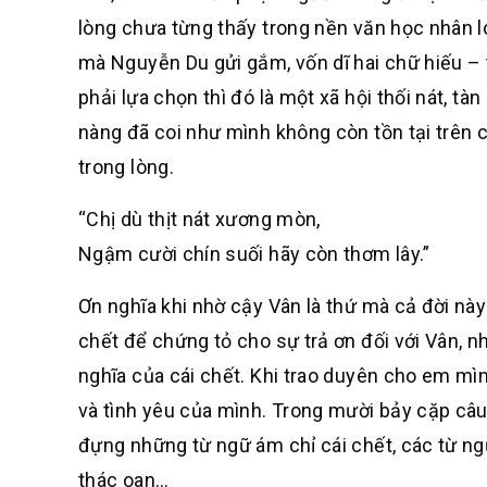
lòng chưa từng thấy trong nền văn học nhân loạ
mà Nguyễn Du gửi gắm, vốn dĩ hai chữ hiếu – t
phải lựa chọn thì đó là một xã hội thối nát, tà
nàng đã coi như mình không còn tồn tại trên cõ
trong lòng.
“Chị dù thịt nát xương mòn,
Ngậm cười chín suối hãy còn thơm lây.”
Ơn nghĩa khi nhờ cậy Vân là thứ mà cả đời này
chết để chứng tỏ cho sự trả ơn đối với Vân, 
nghĩa của cái chết. Khi trao duyên cho em mìn
và tình yêu của mình. Trong mười bảy cặp câu t
đựng những từ ngữ ám chỉ cái chết, các từ ngữ
thác oan…