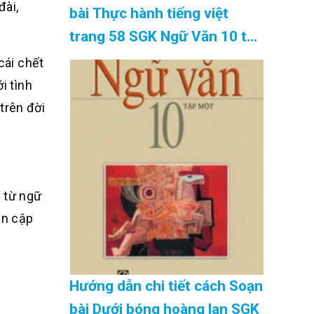
đài,
bài Thực hành tiếng việt
trang 58 SGK Ngữ Văn 10 tập
2 Kết nối tri thức – hay nhất
cái chết
Cập Nhật 08/2026
i tình
trên đời
 từ ngữ
in cập
Hướng dẫn chi tiết cách Soạn
bài Dưới bóng hoàng lan SGK