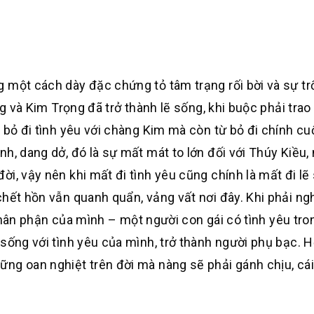
 một cách dày đặc chứng tỏ tâm trạng rối bời và sự trố
ng và Kim Trọng đã trở thành lẽ sống, khi buộc phải tra
t bỏ đi tình yêu với chàng Kim mà còn từ bỏ đi chính c
h, dang dở, đó là sự mất mát to lớn đối với Thúy Kiều,
i, vậy nên khi mất đi tình yêu cũng chính là mất đi lẽ
chết hồn vẫn quanh quẩn, vảng vất nơi đây. Khi phải ng
t thân phận của mình – một người con gái có tình yêu tro
sống với tình yêu của mình, trở thành người phụ bạc. H
ng oan nghiệt trên đời mà nàng sẽ phải gánh chịu, cái