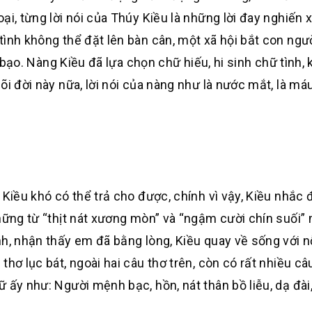
i, từng lời nói của Thúy Kiều là những lời đay nghiến x
ình không thể đặt lên bàn cân, một xã hội bắt con ngườ
n bạo. Nàng Kiều đã lựa chọn chữ hiếu, hi sinh chữ tình, 
i đời này nữa, lời nói của nàng như là nước mắt, là máu 
 Kiều khó có thể trả cho được, chính vì vậy, Kiều nhắc 
những từ “thịt nát xương mòn” và “ngậm cười chín suối”
h, nhận thấy em đã bằng lòng, Kiều quay về sống với n
hơ lục bát, ngoài hai câu thơ trên, còn có rất nhiều c
 ấy như: Người mệnh bạc, hồn, nát thân bồ liễu, dạ đài