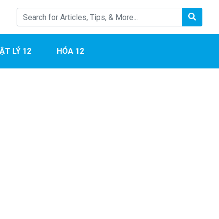
ẬT LÝ 12
HÓA 12