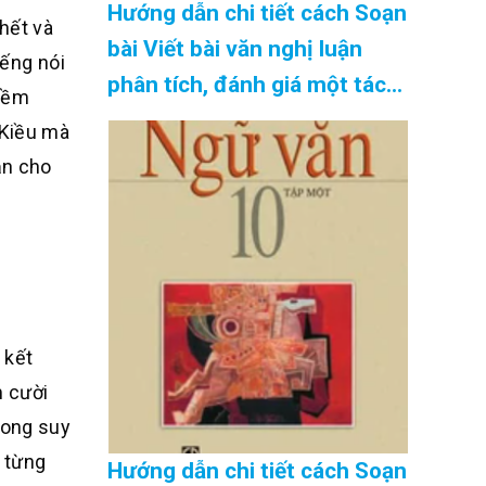
Hướng dẫn chi tiết cách Soạn
hết và
bài Viết bài văn nghị luận
iếng nói
phân tích, đánh giá một tác
niềm
phẩm văn học SGK Ngữ Văn
 Kiều mà
10 tập 2 Kết nối tri thức –
ận cho
hay nhất Cập Nhật 08/2026
 kết
m cười
rong suy
 từng
Hướng dẫn chi tiết cách Soạn