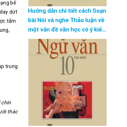
rạng bế
Hướng dẫn chi tiết cách Soạn
 day dứt
bài Nói và nghe Thảo luận về
ược tấm
một vấn đề văn học có ý kiến
ung,
khác nhau SGK Ngữ Văn 10
tập 2 Kết nối tri thức – đầy
đủ nhất Cập Nhật 08/2026
ập trung
 chín
ười thác