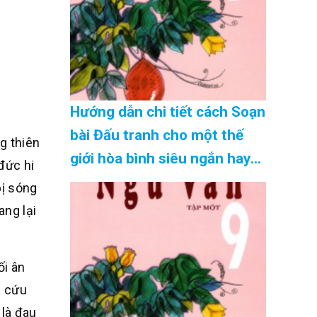
yêu nước. Ý kiến của em về
vấn đề này như thế nào?
(những gợi ý hay nhất) Cập
Nhật 08/2026
Hướng dẫn chi tiết cách Soạn
bài Đấu tranh cho một thế
g thiên
giới hòa bình siêu ngắn hay
đức hi
nhất Cập Nhật 08/2026
bị sóng
ang lại
ối ân
h cứu
 là đau