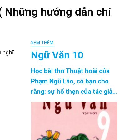
 ( Những hướng dẫn chi
XEM THÊM
Ngữ Văn 10
 nghĩ
Học bài thơ Thuật hoài của
Phạm Ngũ Lão, có bạn cho
rằng: sự hổ thẹn của tác giả
là thái quá, kiêu kì. Ngược lại,
có bạn ca ngợi và cho rằng
đó là biểu hiện một hoài bão
lớn lao của người thanh niên