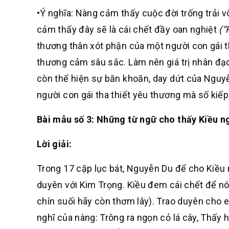
•Ý nghĩa: Nàng cảm thấy cuộc đời trống trải v
cảm thấy đây sẽ là cái chết đầy oan nghiệt
(“
thương thân xót phận của một người con gái th
thương cảm sâu sắc. Làm nên giá trị nhân đạ
còn thể hiện sự băn khoăn, day dứt của Nguy
người con gái tha thiết yêu thương mà số kiếp
Bài mẫu số 3: Những từ ngữ cho thấy Kiều ng
Lời giải:
Trong 17 cặp lục bát, Nguyễn Du để cho Kiều 
duyên với Kim Trọng. Kiều đem cái chết để nói
chín suối hãy còn thơm lây).
Trao duyên cho em
nghĩ của nàng:
Trông ra ngọn cỏ lá cây, Thấy hi