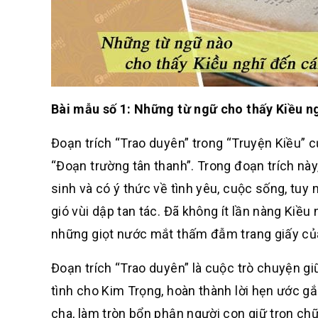
Bài mẫu số 1: Những từ ngữ cho thấy Kiều ng
Đoạn trích “Trao duyên” trong “Truyện Kiều” 
“Đoạn trường tân thanh”. Trong đoạn trích nà
sinh và có ý thức về tình yêu, cuộc sống, tuy
gió vùi dập tan tác. Đã không ít lần nàng Kiề
những giọt nước mắt thấm đẫm trang giấy củ
Đoạn trích “Trao duyên” là cuộc trò chuyện g
tình cho Kim Trọng, hoàn thành lời hẹn ước 
cha, làm tròn bổn phận người con giữ trọn chữ