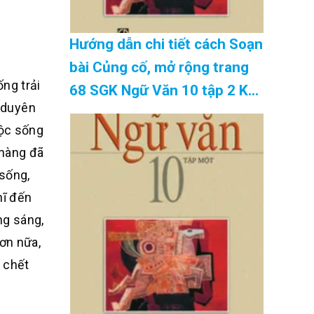
Hướng dẫn chi tiết cách Soạn
bài Củng cố, mở rộng trang
ng trải
68 SGK Ngữ Văn 10 tập 2 Kết
o duyên
nối tri thức – hay nhất Cập
uộc sống
Nhật 08/2026
 nàng đã
 sống,
hĩ đến
ng sáng,
ơn nữa,
 chết