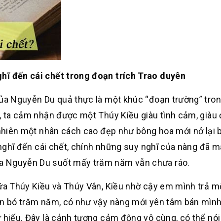
hĩ đến cái chết trong đoạn trích Trao duyên
của Nguyễn Du quả thực là một khúc “đoạn trường” tron
y, ta cảm nhận được một Thúy Kiều giàu tình cảm, giàu 
 nhiên một nhân cách cao đẹp như bông hoa mới nở lại 
u nghĩ đến cái chết, chính những suy nghĩ của nàng đã m
a Nguyễn Du suốt mấy trăm năm vẫn chưa ráo.
iữa Thúy Kiều và Thúy Vân, Kiều nhờ cậy em mình trả m
gắn bó trăm năm, có như vậy nàng mới yên tâm bán mìn
 hiếu. Đây là cảnh tượng cảm động vô cùng, có thể nói