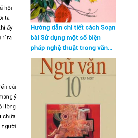
ã hội
i ta
Hướng dẫn chi tiết cách Soạn
khi ấy
bài Sử dụng một số biện
rỉ ra
pháp nghệ thuật trong văn
bản thuyết minh siêu ngắn
hay nhất Cập Nhật 08/2026
đến cái
 mang ý
ỗi lòng
âu chứa
, người