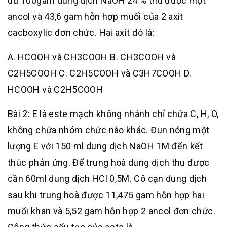
đủ 100gam dung dịch NaOH 24 % thu được một
ancol và 43,6 gam hỗn hợp muối của 2 axit
cacboxylic đơn chức. Hai axit đó là:
A. HCOOH và CH3COOH B. CH3COOH và
C2H5COOH C. C2H5COOH và C3H7COOH D.
HCOOH và C2H5COOH
Bài 2: E là este mạch không nhánh chỉ chứa C, H, O,
không chứa nhóm chức nào khác. Đun nóng một
lượng E với 150 ml dung dịch NaOH 1M đến kết
thúc phản ứng. Để trung hoà dung dịch thu được
cần 60ml dung dịch HCl 0,5M. Cô cạn dung dịch
sau khi trung hoà được 11,475 gam hỗn hợp hai
muối khan và 5,52 gam hỗn hợp 2 ancol đơn chức.