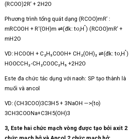
(RCOO)2R’ + 2H2O
Phương trình tổng quát dạng (RCOO)mR’ :
mRCOOH + R'(OH)m ⇌(đk: t૦,H ๋) (RCOO)mR’ +
mH2O
VD: HCOOH + C₂H₅COOH+ CH₂(OH)₂ ⇌(đk: t૦,H ๋)
HOOCCH₂-CH₂COOC₂H₅ +2H2O
Este đa chức tác dụng với naoh: SP tạo thành là
muối và ancol
VD: (CH3COO)3C3H5 + 3NaOH —>(to)
3CH3COONa+C3H5(OH)3
3, Este hai chức mạch vòng được tạo bởi axit 2
chức mạch hở và Ancol 2 chức mạch hở: