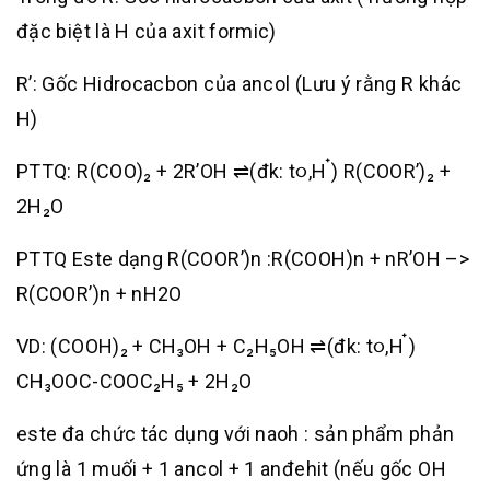
đặc biệt là H của axit formic)
R’: Gốc Hidrocacbon của ancol (Lưu ý rằng R khác
H)
PTTQ: R(COO)₂ + 2R’OH ⇌(đk: t૦,H ๋) R(COOR’)₂ +
2H₂O
PTTQ Este dạng R(COOR’)n :R(COOH)n + nR’OH –>
R(COOR’)n + nH2O
VD: (COOH)₂ + CH₃OH + C₂H₅OH ⇌(đk: t૦,H ๋)
CH₃OOC-COOC₂H₅ + 2H₂O
este đa chức tác dụng với naoh : sản phẩm phản
ứng là 1 muối + 1 ancol + 1 anđehit (nếu gốc OH