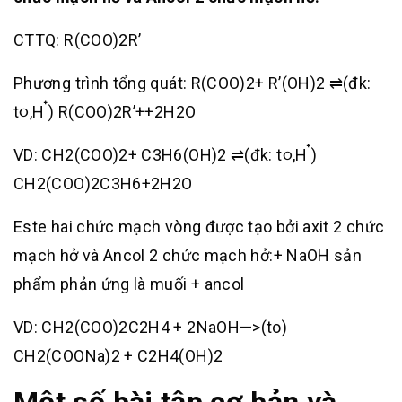
CTTQ: R(COO)2R’
Phương trình tổng quát: R(COO)2+ R’(OH)2 ⇌(đk:
t૦,H ๋) R(COO)2R’++2H2O
VD: CH2(COO)2+ C3H6(OH)2 ⇌(đk: t૦,H ๋)
CH2(COO)2C3H6+2H2O
Este hai chức mạch vòng được tạo bởi axit 2 chức
mạch hở và Ancol 2 chức mạch hở:+ NaOH sản
phẩm phản ứng là muối + ancol
VD: CH2(COO)2C2H4 + 2NaOH—>(to)
CH2(COONa)2 + C2H4(OH)2