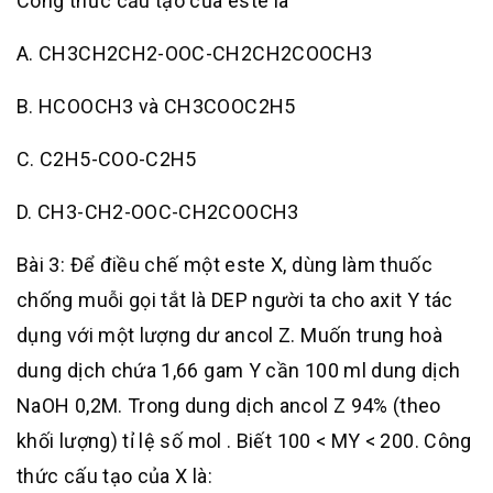
Công thức cấu tạo của este là
A. CH3CH2CH2-OOC-CH2CH2COOCH3
B. HCOOCH3 và CH3COOC2H5
C. C2H5-COO-C2H5
D. CH3-CH2-OOC-CH2COOCH3
Bài 3: Để điều chế một este X, dùng làm thuốc
chống muỗi gọi tắt là DEP người ta cho axit Y tác
dụng với một lượng dư ancol Z. Muốn trung hoà
dung dịch chứa 1,66 gam Y cần 100 ml dung dịch
NaOH 0,2M. Trong dung dịch ancol Z 94% (theo
khối lượng) tỉ lệ số mol . Biết 100 < MY < 200. Công
thức cấu tạo của X là: