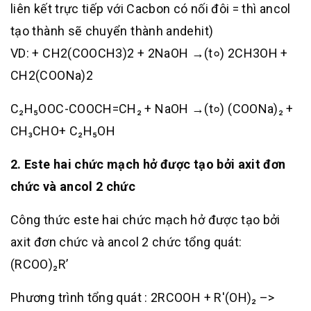
liên kết trực tiếp với Cacbon có nối đôi = thì ancol
tạo thành sẽ chuyển thành andehit)
VD: + CH2(COOCH3)2 + 2NaOH →(t०) 2CH3OH +
CH2(COONa)2
C₂H₅OOC-COOCH=CH₂ + NaOH →(t०) (COONa)₂ +
CH₃CHO+ C₂H₅OH
2. Este hai chức mạch hở được tạo bởi axit đơn
chức và ancol 2 chức
Công thức este hai chức mạch hở được tạo bởi
axit đơn chức và ancol 2 chức tổng quát:
(RCOO)₂R’
Phương trình tổng quát : 2RCOOH + R'(OH)₂ –>