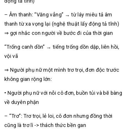
động tả tĩnh)
– Âm thanh: “Văng vẳng” → từ láy miêu tả âm
thanh từ xa vọng lại (nghệ thuật lấy động tả tĩnh)
⇒ gợi nhắc con người về bước đi của thời gian
“Trống canh dồn” → tiếng trống dồn dập, liên hồi,
vội vã
⇒ Người phụ nữ một mình trơ trọi, đơn độc trước
không gian rộng lớn:
• Người phụ nữ với nỗi cô đơn, buồn tủi và bẽ bàng
về duyên phận
– “Trơ”: Trơ trọi, lẻ loi, cô đơn nhưng đồng thời
cũng là trơ lì -> thách thức bền gan