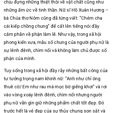
chịu đựng những thiệt thòi về vật chất cũng như
những ấm ức về tinh thần. Nữ sĩ Hồ Xuân Hương –
bà Chúa thơ Nôm cũng đã từng viết: “Chém cha
cái kiếp chồng chung” để cất lên tiếng nói đầy
căm phẫn về phận làm lẽ. Như vậy, trong xã hội
phong kiến xưa, mẫu số chung của người phụ nữ là
sự lênh đênh, chìm nổi và không làm chủ được số
phận của mình.
Tuy sống trong xã hội đầy rẫy những bất công của
tư tưởng trọng nam khinh nữ: “Anh như chỉ óng
thuê cờ/ Em như rau má mọc bờ giếng khơi” và rơi
vào vòng xoáy lênh đênh, chìm nổi nhưng người
phụ nữ vẫn gìn giữ những phẩm chất tốt đẹp. Đó
trước hết là vẻ đẹp của sự thủy chung son sắt và