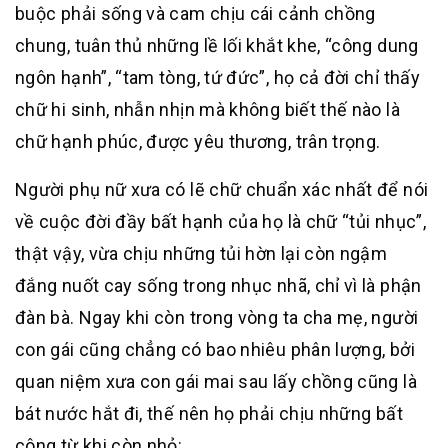
buộc phải sống và cam chịu cái cảnh chồng
chung, tuân thủ những lề lối khắt khe, “công dung
ngôn hạnh”, “tam tòng, tứ đức”, họ cả đời chỉ thấy
chữ hi sinh, nhẫn nhịn mà không biết thế nào là
chữ hạnh phúc, được yêu thương, trân trọng.
Người phụ nữ xưa có lẽ chữ chuẩn xác nhất để nói
về cuộc đời đầy bất hạnh của họ là chữ “tủi nhục”,
thật vậy, vừa chịu những tủi hờn lại còn ngậm
đắng nuốt cay sống trong nhục nhã, chỉ vì là phận
đàn bà. Ngay khi còn trong vòng ta cha mẹ, người
con gái cũng chẳng có bao nhiêu phân lượng, bởi
quan niệm xưa con gái mai sau lấy chồng cũng là
bát nước hắt đi, thế nên họ phải chịu những bất
công từ khi còn nhỏ: