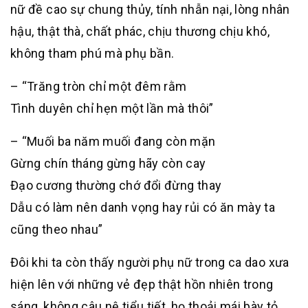
nữ đề cao sự chung thủy, tính nhẫn nại, lòng nhân
hậu, thật thà, chất phác, chịu thương chịu khó,
không tham phú mà phụ bần.
– “Trăng tròn chỉ một đêm rằm
Tình duyên chỉ hẹn một lần mà thôi”
– “Muối ba năm muối đang còn mặn
Gừng chín tháng gừng hãy còn cay
Đạo cương thường chớ đổi đừng thay
Dẫu có làm nên danh vọng hay rủi có ăn mày ta
cũng theo nhau”
Đôi khi ta còn thấy người phụ nữ trong ca dao xưa
hiện lên với những vẻ đẹp thật hồn nhiên trong
sáng, không câu nệ tiểu tiết, họ thoải mái bày tỏ