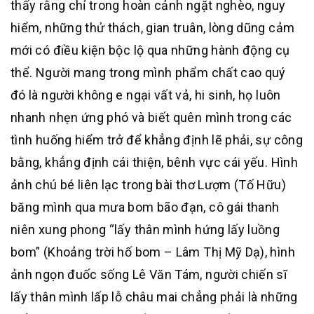
thấy rằng chỉ trong hoàn cảnh ngặt nghèo, nguy
hiểm, những thử thách, gian truân, lòng dũng cảm
mới có điều kiện bộc lộ qua những hành động cụ
thể. Người mang trong mình phẩm chất cao quý
đó là người không e ngại vất vả, hi sinh, họ luôn
nhanh nhẹn ứng phó và biết quên mình trong các
tình huống hiểm trở để khẳng định lẽ phải, sự công
bằng, khẳng định cái thiện, bênh vực cái yếu. Hình
ảnh chú bé liên lạc trong bài thơ Lượm (Tố Hữu)
băng mình qua mưa bom bão đạn, cô gái thanh
niên xung phong “lấy thân mình hứng lấy luồng
bom” (Khoảng trời hố bom – Lâm Thị Mỹ Dạ), hình
ảnh ngọn đuốc sống Lê Văn Tám, người chiến sĩ
lấy thân mình lấp lỗ châu mai chẳng phải là những