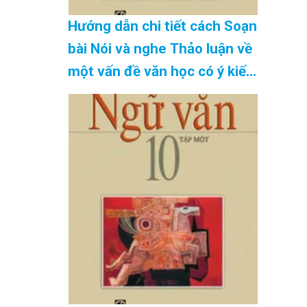
Hướng dẫn chi tiết cách Soạn
bài Nói và nghe Thảo luận về
một vấn đề văn học có ý kiến
khác nhau SGK Ngữ Văn 10
tập 2 Kết nối tri thức – đầy
đủ nhất Cập Nhật 08/2026