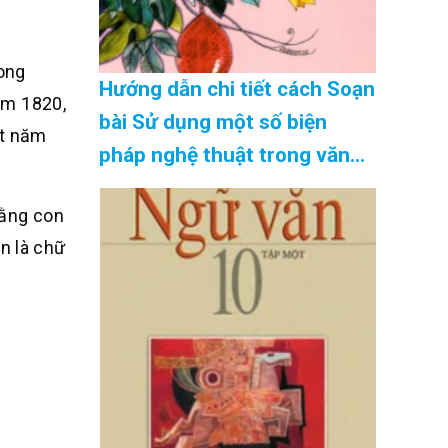
ong
Hướng dẫn chi tiết cách Soạn
ăm 1820,
bài Sử dụng một số biện
ất năm
pháp nghệ thuật trong văn
bản thuyết minh siêu ngắn
rằng con
hay nhất Cập Nhật 08/2026
n là chữ