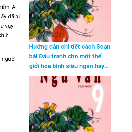
yêu nước. Ý kiến của em về
hẩm. Ai
vấn đề này như thế nào?
 ấy đã bị
(những gợi ý hay nhất) Cập
hư vậy
Nhật 08/2026
 chứ
Hướng dẫn chi tiết cách Soạn
bài Đấu tranh cho một thế
u người
giới hòa bình siêu ngắn hay
nhất Cập Nhật 08/2026