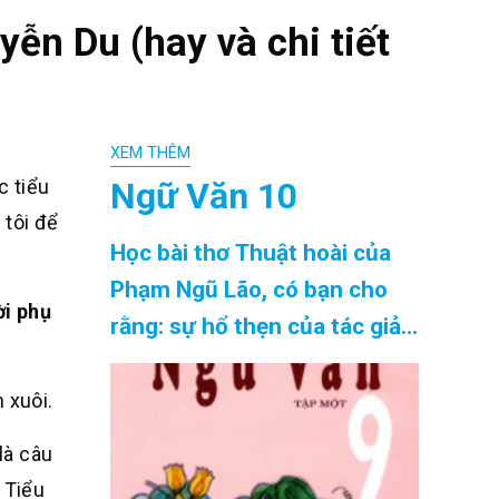
yễn Du (hay và chi tiết
XEM THÊM
Ngữ Văn 10
c tiểu
 tôi để
Học bài thơ Thuật hoài của
Phạm Ngũ Lão, có bạn cho
ời phụ
rằng: sự hổ thẹn của tác giả
là thái quá, kiêu kì. Ngược lại,
có bạn ca ngợi và cho rằng
 xuôi.
đó là biểu hiện một hoài bão
là câu
lớn lao của người thanh niên
 Tiểu