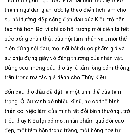
một thứ ngôn ngữ ước lệ rất tài tình: ước lệ theo
thành ngữ dân gian, ước lệ theo điển tích làm cho
sự hồi tưởng kiếp sống đớn đau của Kiều trở nên
tao nhã hơn. Bởi vì chỉ có hồi tưởng mới diễn tả hết
sức sống chân thật của nội tâm nhân vật, mới thể
hiện đúng nỗi đau, mới nổi bật được phẩm giá và
sự chịu đựng giày vò đáng thương của nhân vật.
Đằng sau những câu thơ ấy là tấm lòng cảm thông,
trân trọng mà tác giả dành cho Thúy Kiều.
Bốn câu thơ đầu đã đặt ra một tình thế của tâm
trạng. Ở lầu xanh có nhiều kĩ nữ, họ có thể bình
thản coi việc làm của mình rất đỗi bình thường , trớ
trêu thay Kiều lại có một nhân phẩm quá đỗi cao
đẹp, một tâm hồn trong trắng, một bông hoa từ