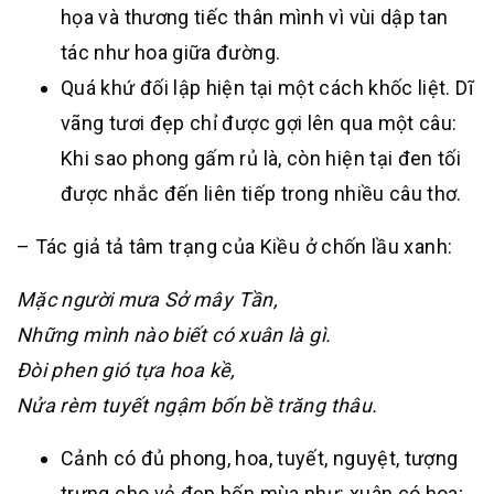
họa và thương tiếc thân mình vì vùi dập tan
tác như hoa giữa đường.
Quá khứ đối lập hiện tại một cách khốc liệt. Dĩ
vãng tươi đẹp chỉ được gợi lên qua một câu:
Khi sao phong gấm rủ là, còn hiện tại đen tối
được nhắc đến liên tiếp trong nhiều câu thơ.
– Tác giả tả tâm trạng của Kiều ở chốn lầu xanh:
Mặc người mưa Sở mây Tần,
Những mình nào biết có xuân là gì.
Đòi phen gió tựa hoa kề,
Nửa rèm tuyết ngậm bốn bề trăng thâu.
Cảnh có đủ phong, hoa, tuyết, nguyệt, tượng
trưng cho vẻ đẹp bốn mùa như: xuân có hoa;