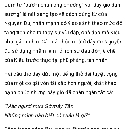
Cụm từ “bướm chán ong chường” và “dày gió dạn
sương” là nét sáng tạo về cách dùng từ của
Nguyễn Du, nhấn mạnh có ý so sánh theo mức độ
tăng tiến cho ta thấy sự vùi dập, chà đạp mà Kiều
phải gánh chịu. Các câu hỏi tu từ ở đây đc Nguyễn
Du sử dụng nhằm làm rõ hơn sự đau đớn, ê chề
của Kiều trước thực tại phũ phàng, tàn nhẫn.
Hai câu thơ day dứt một tiếng thở dài tuyệt vọng
của một cô gái vốn tài sắc hơn người, khát khao
hạnh phúc nhưng bây giờ đã chán ngán tất cả:
“Mặc người mưa Sở mây Tần
Những mình nào biết có xuân là gì?”