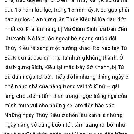
cha, trao duyên lại cho em là Thúy Vân, Kiều đã trải
qua 15 năm lưu lạc, trong 15 năm ấy, Kiều gặp phải
bao sự lọc lừa nhưng lần Thúy Kiều bị lừa đau đớn
nhất có lẽ là lần nàng bị Mã Giám Sinh lừa bán đến
lầu xanh. Nó là bước ngoặt bẻ ngang cuộc đời
Thúy Kiều rẽ sang một hướng khác. Rơi vào tay Tú
Bà, Kiều rút dao định tự tử nhưng không thành. Ở
lầu Ngưng Bích, Kiều lại mắc bẫy Sở Khanh, bị Tú
Bà đánh đập tơi bời. Tiếp đó là những tháng ngày ê
chề nhục nhã của nàng trong vai trò kĩ nữ – gái
làng chơi, đem tấm thân trong ngọc trắng ngà của
mình mua vui cho những kẻ lắm tiền háo sắc.
Những ngày Thúy Kiều ở chốn lầu xanh là những
ngày nàng vô cùng buồn tủi, tâm trạng rối bời như