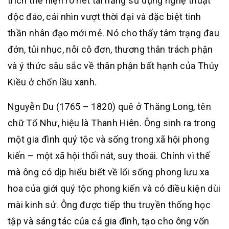
trích thể hiện rõ nét tài năng sử dụng nghệ thuật
độc đáo, cái nhìn vượt thời đại và đặc biệt tinh
thần nhân đạo mới mẻ. Nó cho thấy tâm trạng đau
đớn, tủi nhục, nỗi cô đơn, thương thân trách phận
và ý thức sâu sắc về thân phận bất hạnh của Thúy
Kiều ở chốn lầu xanh.
Nguyễn Du (1765 – 1820) quê ở Thăng Long, tên
chữ Tố Như, hiệu là Thanh Hiên. Ông sinh ra trong
một gia đình quý tộc và sống trong xã hội phong
kiến – một xã hội thối nát, suy thoái. Chính vì thế
mà ông có dịp hiểu biết về lối sống phong lưu xa
hoa của giới quý tộc phong kiến và có điều kiện dùi
mài kinh sử. Ông được tiếp thu truyền thống học
tập và sáng tác của cả gia đình, tạo cho ông vốn