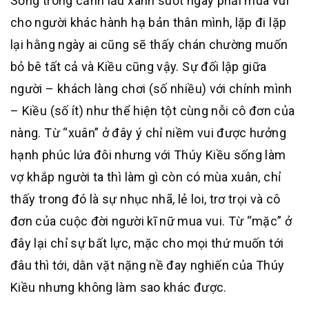
Sống trong cảnh lầu xanh suốt ngày phải mua vui
cho người khác hành hạ bản thân mình, lặp đi lặp
lại hằng ngày ai cũng sẽ thấy chán chường muốn
bỏ bê tất cả và Kiều cũng vậy. Sự đối lập giữa
người – khách làng chơi (số nhiều) với chính mình
– Kiều (số ít) như thể hiện tột cùng nỗi cô đơn của
nàng. Từ “xuân” ở đây ý chỉ niềm vui được hưởng
hạnh phúc lứa đôi nhưng với Thúy Kiều sống làm
vợ khắp người ta thì làm gì còn có mùa xuân, chỉ
thấy trong đó là sự nhục nhã, lẻ loi, trơ trọi và cô
đơn của cuộc đời người kĩ nữ mua vui. Từ “mặc” ở
đây lại chỉ sự bất lực, mặc cho mọi thứ muốn tới
đâu thì tới, dằn vặt nặng nề đay nghiến của Thúy
Kiều nhưng không làm sao khác được.