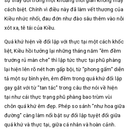
sự thay đổi trong một khoảng thời gian không mấy
cách biệt. Chính vì điều này đã làm vết thương của
Kiều nhức nhối, đau đớn như đào sâu thêm vào nỗi
xót xa, tê tái của Kiều.
Quá khứ hiện về đối lập với thực tại một cách khốc
liệt, Kiều hồi tưởng lại những tháng năm “êm đềm
trướng rủ màn che” thì lập tức thực tại phũ phàng
lại hiện lên rõ nét hơn gấp bội, từ “phong gấm” diễn
tả một sự bình yên, êm đềm trong quá khứ đối lập
gay gắt với từ “tan tác” trong câu thơ nói về hiện
tại như cái thực trạng phũ phàng bao trùm vùi
chôn quá khứ êm đẹp. Phép so sánh “như hoa giữa
đường” càng làm nổi bật sự đối lập tuyệt đối giữa
quá khứ và thực tại, giữa cá nhân và hoàn cảnh.