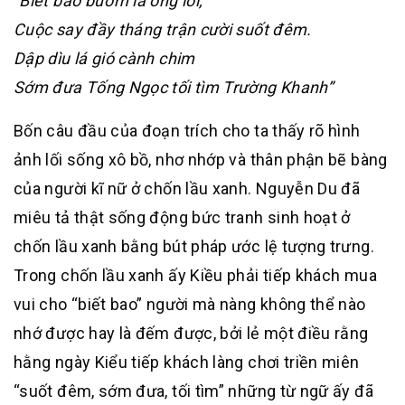
“Biết bao bướm lả ong lơi,
Cuộc say đầy tháng trận cười suốt đêm.
Dập dìu lá gió cành chim
Sớm đưa Tống Ngọc tối tìm Trường Khanh”
Bốn câu đầu của đoạn trích cho ta thấy rõ hình
ảnh lối sống xô bồ, nhơ nhớp và thân phận bẽ bàng
của người kĩ nữ ở chốn lầu xanh. Nguyễn Du đã
miêu tả thật sống động bức tranh sinh hoạt ở
chốn lầu xanh bằng bút pháp ước lệ tượng trưng.
Trong chốn lầu xanh ấy Kiều phải tiếp khách mua
vui cho “biết bao” người mà nàng không thể nào
nhớ được hay là đếm được, bởi lẻ một điều rằng
hằng ngày Kiểu tiếp khách làng chơi triền miên
“suốt đêm, sớm đưa, tối tìm” những từ ngữ ấy đã