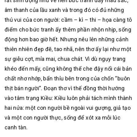
rất sinh động như vẽ nên bức tranh đầy màu sắc,
âm thanh của lầu xanh và trong đó có đủ những
thú vui của con người: cầm – kì – thi – họa càng tô
điểm cho bức tranh ấy thêm phần nhộn nhịp, sống
động hơn bao giờ hết. Nhưng nêu lên những cảnh
thiên nhiên đẹp đẽ, tao nhã, nên thơ ấy lại như một
sự giễu cợt, mỉa mai, chua chát. Vì dù ngụy trang
khéo đến mấy, cũng không thể che đậy nổi cái bản
chất nhơ nhớp, bẩn thỉu bên trong của chốn “buôn
thịt bán người”. Đoạn thơ vì thế đồng thời hướng
vào tâm trạng Kiều: Kiều luôn phải tách mình thành
hai nửa: một con người bề ngoài vui gượng, giả tạo
và một con người thực, sống để xót xa mỗi lúc
canh tàn.