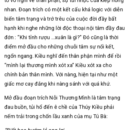
tơ vò nghĩ về thân phận, sự tủi nhục của kiếp hồng
nhan. Đoạn trích có một kết cấu khá logic với diễn
biến tâm trạng và trớ trêu của cuộc đời đầy bất
hạnh khi nghe những lời độc thoại nội tâm đầy đau
đớn : “Khi tỉnh rượu …xuân là gì?” Đó cũng là thời
điểm mở đầu cho những chuỗi tâm sự nối kết,
ngổn ngang. Kiều nghĩ đến thân phận mình để rồi
“mình lại thương mình xót xa” Kiều xót xa cho
chính bản thân mình. Với nàng, hiện tại như một
giấc mơ cay đắng khi nàng sánh với quá khứ.
Mở đầu đoạn trích Nỗi Thương Mình là tâm trạng
đau buồn, tủi hổ đến ê chề của Thúy Kiều phải
nếm trải trong chốn lầu xanh của mụ Tú Bà: