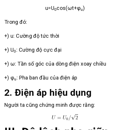
u=U
cos(ωt+φ
)
0
u
Trong đó:
+) u: Cường độ tức thời
+) U
: Cường độ cực đại
0
+) ω: Tần số góc của dòng điện xoay chiều
+) φ
: Pha ban đầu của điện áp
u
2. Điện áp hiệu dụng
Người ta cũng chứng minh được rằng: