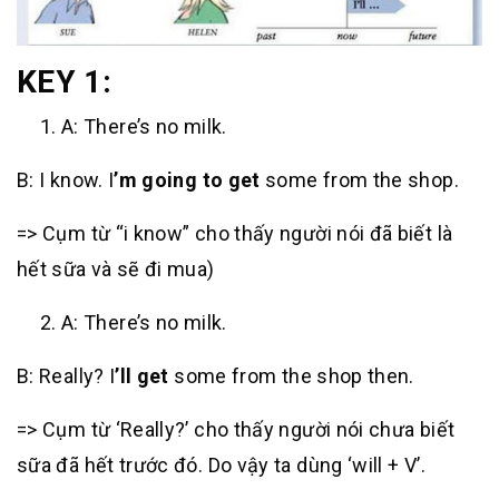
KEY 1:
A: There’s no milk.
B: I know. I
’m going to get
some from the shop.
=> Cụm từ “i know” cho thấy người nói đã biết là
hết sữa và sẽ đi mua)
A: There’s no milk.
B: Really? I
’ll get
some from the shop then.
=> Cụm từ ‘Really?’ cho thấy người nói chưa biết
sữa đã hết trước đó. Do vậy ta dùng ‘will + V’.