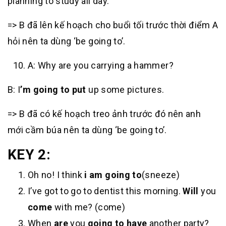
planning to study all day.
=> B đã lên kế hoạch cho buổi tối trước thời điểm A
hỏi nên ta dùng ‘be going to’.
A: Why are you carrying a hammer?
B: I
’m going to put
up some pictures.
=> B đã có kế hoạch treo ảnh trước đó nên anh
mới cầm búa nên ta dùng ‘be going to’.
KEY 2:
Oh no! I think
i am going to
(sneeze)
I’ve got to go to dentist this morning.
Will
you
come
with me? (come)
When
are
you
going to have
another party?