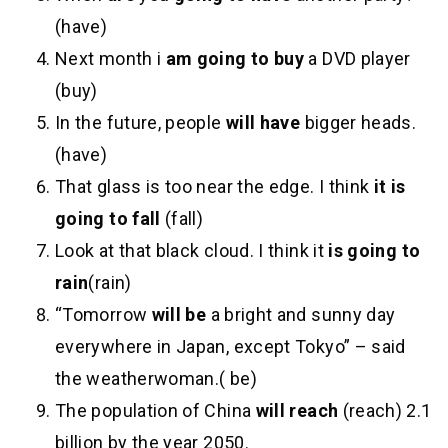
(have)
Next month i
am going to buy
a DVD player
(buy)
In the future, people
will have
bigger heads.
(have)
That glass is too near the edge. I think
it is
going to fall
(fall)
Look at that black cloud. I think it
is going to
rain
(rain)
“Tomorrow
will be
a bright and sunny day
everywhere in Japan, except Tokyo” – said
the weatherwoman.( be)
The population of China
will reach
(reach) 2.1
billion by the year 2050.