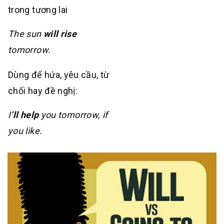
trong tương lai
The sun
will rise
tomorrow.
Dùng để hứa, yêu cầu, từ
chối hay đề nghị:
I
’ll help
you tomorrow, if
you like.