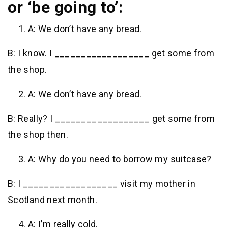
or ‘be going to’:
A: We don’t have any bread.
B: I know. I __________________ get some from
the shop.
A: We don’t have any bread.
B: Really? I __________________ get some from
the shop then.
A: Why do you need to borrow my suitcase?
B: I __________________ visit my mother in
Scotland next month.
A: I’m really cold.