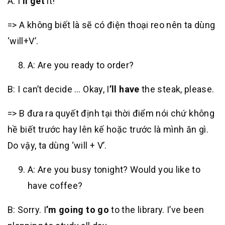
A: I
’ll get
it!
=> A không biết là sẽ có điện thoại reo nên ta dùng
‘will+V’.
A: Are you ready to order?
B: I can’t decide … Okay, I
’ll have
the steak, please.
=> B đưa ra quyết định tại thời điểm nói chứ không
hề biết trước hay lên kế hoặc trước là mình ăn gì.
Do vậy, ta dùng ‘will + V’.
A: Are you busy tonight? Would you like to
have coffee?
B: Sorry. I
’m going to go
to the library. I’ve been