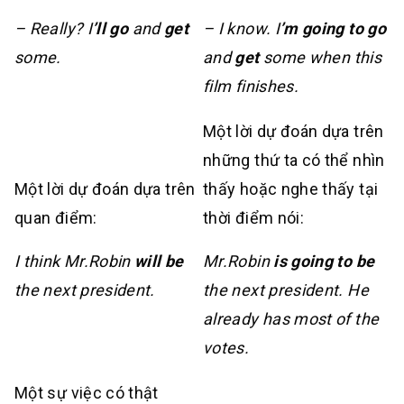
– Really? I
’ll
go
and
get
– I know. I
’m going to go
some.
and
get
some when this
film finishes.
Một lời dự đoán dựa trên
những thứ ta có thể nhìn
Một lời dự đoán dựa trên
thấy hoặc nghe thấy tại
quan điểm:
thời điểm nói:
I think Mr.Robin
will be
Mr.Robin
is going to be
the next president.
the next president. He
already has most of the
votes.
Một sự việc có thật