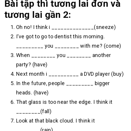
Bài tập thì tương lai đơn và
tương lai gần 2:
Oh no! I think i ______________(sneeze)
I’ve got to go to dentist this morning.
_________ you ________ with me? (come)
When ________ you ________ another
party? (have)
Next month i __________ a DVD player (buy)
In the future, people _________ bigger
heads. (have)
That glass is too near the edge. I think it
________(fall)
Look at that black cloud. I think it
________(rain)