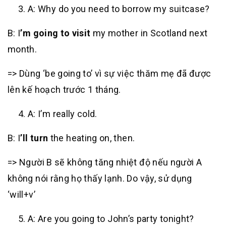
A: Why do you need to borrow my suitcase?
B: I
’m going to visit
my mother in Scotland next
month.
=> Dùng ‘be going to’ vì sự việc thăm mẹ đã được
lên kế hoạch trước 1 tháng.
A: I’m really cold.
B: I
’ll turn
the heating on, then.
=> Người B sẽ không tăng nhiệt độ nếu người A
không nói rằng họ thấy lạnh. Do vậy, sử dụng
‘will+v’
A: Are you going to John’s party tonight?