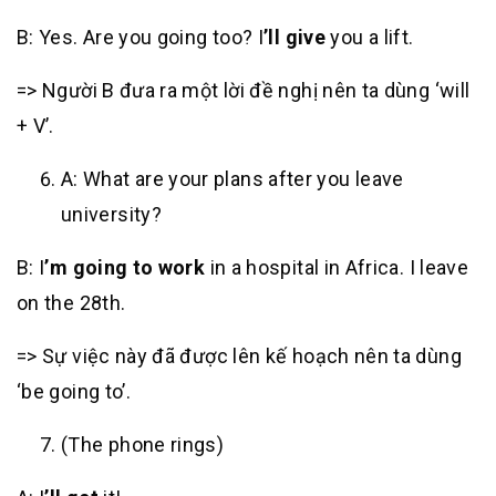
B: Yes. Are you going too? I
’ll give
you a lift.
=> Người B đưa ra một lời đề nghị nên ta dùng ‘will
+ V’.
A: What are your plans after you leave
university?
B: I
’m going to work
in a hospital in Africa. I leave
on the 28th.
=> Sự việc này đã được lên kế hoạch nên ta dùng
‘be going to’.
(The phone rings)