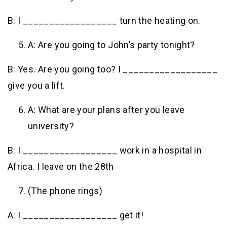
B: I __________________ turn the heating on.
A: Are you going to John’s party tonight?
B: Yes. Are you going too? I __________________
give you a lift.
A: What are your plans after you leave
university?
B: I __________________ work in a hospital in
Africa. I leave on the 28th
(The phone rings)
A: I __________________ get it!