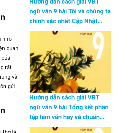
Hướng dẫn cách giải VBT
ngữ văn 9 bài Tôi và chúng ta
ân
chính xác nhất Cập Nhật
08/2026
n nho
iện quan
c của
g rất
hung và
uốn gửi
Hướng dẫn cách giải VBT
ngữ văn 9 bài Tổng kết phần
ân
tập làm văn hay và chuẩn
nhất Cập Nhật 08/2026
 thơ là