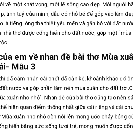
ói về một khát vọng, một lẽ sống cao đẹp. Mỗi người h
p, tinh tuý của mình, dẫu có nhỏ bé để góp vào làm đẹ
 là tiếng lòng tha thiết yêu mến và gắn bó với đất nước
a nhà thơ được cống hiến cho đất nước; góp một “mùa
tộc.
của em về nhan đề bài thơ Mùa xu
ải- Mẫu 3
i, khi đã cảm nhận cái chết đã cận kề, khoảnh khắc đó 
 đất nước và góp phần làm nên mùa xuân cho đất trời.C
 Mùa xuân nho nhỏ”. Nhan đề của bài thơ cũng tạo nên s
thể hiện quan điểm thống nhất giữa cái riêng và cái chu
thơ Mùa xuân nho nhỏ còn nói lên mong ước cháy bỏng c
cống hiến bằng sức sống tươi trẻ, mong muốn được cốn