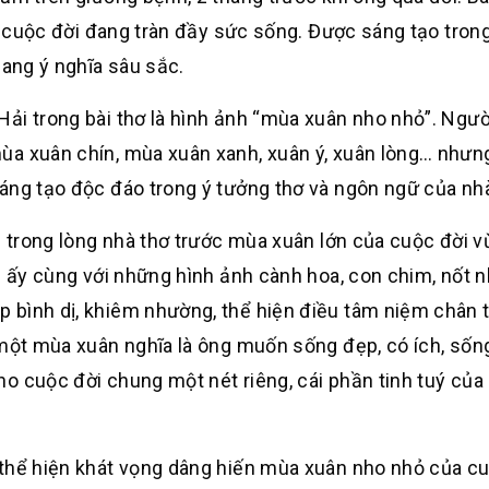
ớc cuộc đời đang tràn đầy sức sống. Được sáng tạo tron
mang ý nghĩa sâu sắc.
ải trong bài thơ là hình ảnh “mùa xuân nho nhỏ”. Ngườ
ùa xuân chín, mùa xuân xanh, xuân ý, xuân lòng… như
áng tạo độc đáo trong ý tưởng thơ và ngôn ngữ của nhà
g trong lòng nhà thơ trước mùa xuân lớn của cuộc đời v
nh ấy cùng với những hình ảnh cành hoa, con chim, nốt 
 bình dị, khiêm nhường, thể hiện điều tâm niệm chân 
một mùa xuân nghĩa là ông muốn sống đẹp, có ích, sống
o cuộc đời chung một nét riêng, cái phần tinh tuý của
 thể hiện khát vọng dâng hiến mùa xuân nho nhỏ của c