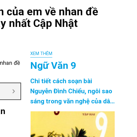
ận của em về nhan đề
ay nhất Cập Nhật
XEM THÊM
Ngữ Văn 9
 nhan đề
Chi tiết cách soạn bài
Nguyễn Đình Chiểu, ngôi sao
sáng trong văn nghệ của dân
ân
tộc siêu ngắn chính xác nhất
Cập Nhật 08/2026