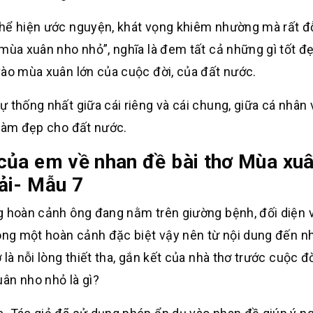
thể hiện ước nguyện, khát vọng khiêm nhường mà rất đ
mùa xuân nho nhỏ”, nghĩa là đem tất cả những gì tốt đẹ
vào mùa xuân lớn của cuộc đời, của đất nước.
 thống nhất giữa cái riêng và cái chung, giữa cá nhân
 làm đẹp cho đất nước.
của em về nhan đề bài thơ Mùa xu
ải- Mẫu 7
g hoàn cảnh ông đang nằm trên giường bệnh, đối diện v
rong một hoàn cảnh đặc biệt vậy nên từ nội dung đến n
là nỗi lòng thiết tha, gắn kết của nhà thơ trước cuộc đ
ân nho nhỏ là gì?