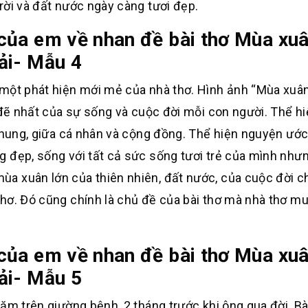
rời và đất nước ngày càng tươi đẹp.
của em về nhan đề bài thơ Mùa xu
ải- Mẫu 4
 một phát hiện mới mẻ của nhà thơ. Hình ảnh “Mùa xuâ
p đẽ nhất của sự sống và cuộc đời mỗi con người. Thể h
 chung, giữa cá nhân và cộng đồng. Thể hiện nguyện ướ
 đẹp, sống với tất cả sức sống tươi trẻ của mình nhưn
a xuân lớn của thiên nhiên, đất nước, của cuộc đời c
hơ. Đó cũng chính là chủ đề của bài thơ mà nhà thơ m
của em về nhan đề bài thơ Mùa xu
ải- Mẫu 5
ăm trên giường bệnh, 2 tháng trước khi ông qua đời. Bài