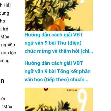
nh
Hải
 dụng
cho
, trẻ
Hướng dẫn cách giải VBT
 “Mùa
ngữ văn 9 bài Thư (điện)
 nghiệp
chúc mừng và thăm hỏi (chi
i non
lộc
tiết) chuẩn nhất Cập Nhật
hiêng
Hướng dẫn cách giải VBT
08/2026
ngữ văn 9 bài Tổng kết phần
văn học (tiếp theo) chuẩn
ân
nhất Cập Nhật 08/2026
trừu
n. “Mùa