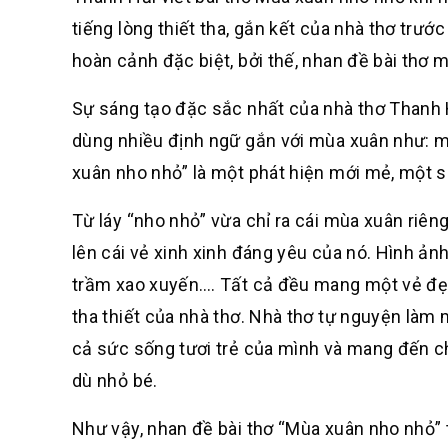
tiếng lòng thiết tha, gắn kết của nhà thơ trư
hoàn cảnh đặc biệt, bởi thế, nhan đề bài thơ 
Sự sáng tạo đặc sắc nhất của nhà thơ Thanh H
dùng nhiều định ngữ gắn với mùa xuân như: m
xuân nho nhỏ” là một phát hiện mới mẻ, một s
Từ láy “nho nhỏ” vừa chỉ ra cái mùa xuân riên
lên cái vẻ xinh xinh đáng yêu của nó. Hình ả
trầm xao xuyến…. Tất cả đều mang một vẻ đẹp
tha thiết của nhà thơ. Nhà thơ tự nguyện làm 
cả sức sống tươi trẻ của mình và mang đến ch
dù nhỏ bé.
Như vậy, nhan đề bài thơ “Mùa xuân nho nhỏ”