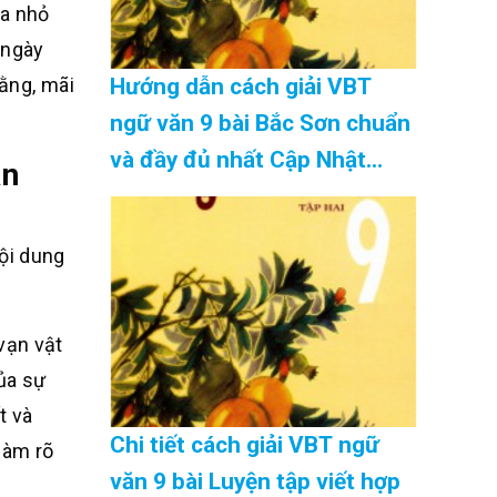
ừa nhỏ
 ngày
hằng, mãi
Hướng dẫn cách giải VBT
ngữ văn 9 bài Bắc Sơn chuẩn
và đầy đủ nhất Cập Nhật
ân
08/2026
ội dung
vạn vật
ủa sự
t và
Chi tiết cách giải VBT ngữ
làm rõ
văn 9 bài Luyện tập viết hợp