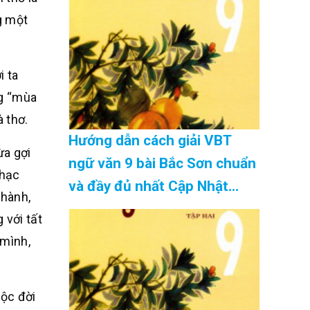
g một
i ta
ng “mùa
 thơ.
Hướng dẫn cách giải VBT
ừa gợi
ngữ văn 9 bài Bắc Sơn chuẩn
nhạc
và đầy đủ nhất Cập Nhật
thành,
08/2026
 với tất
 mình,
uộc đời