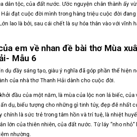
a dân tộc, của đất nước. Ước nguyện chân thành ấy v
nh Hải đạt cuộc đời mình trong hàng triệu cuộc đời đang
 lao là bởi, sau cái chết là sự hóa thân vào với vĩnh 
của em về nhan đề bài thơ Mùa xu
ải- Mẫu 6
n dụ đầy sáng tạo, giàu ý nghĩa đã góp phần thể hiện n
nh của nhà thơ Thanh Hải dành cho cuộc đời.
khởi đầu của một năm, là mùa của lộc non lá biếc, của 
ẩn dụ, biểu tượng cho những gì tinh túy, đẹp đẽ nhất c
hính là sức trẻ trong tâm hồn và trí tuệ, là nhiệt huyế
n lớn của thiên nhiên, của đất nước. Từ láy “nho nhỏ” 
hiêm nhường.