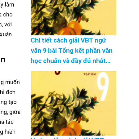
ãy làm
p cho
, với
 xuân
Chi tiết cách giải VBT ngữ
văn 9 bài Tổng kết phần văn
ân
học chuẩn và đầy đủ nhất
Cập Nhật 08/2026
ông muốn
hỉ đơn
áng tạo
ng, giữa
ủa tác
g hiến