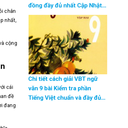
đồng đầy đủ nhất Cập Nhật
ỗi chân
08/2026
p nhất,
 và cộng
ân
Chi tiết cách giải VBT ngữ
ới cái
văn 9 bài Kiểm tra phần
han đề
Tiếng Việt chuẩn và đầy đủ
ời đang
nhất Cập Nhật 08/2026