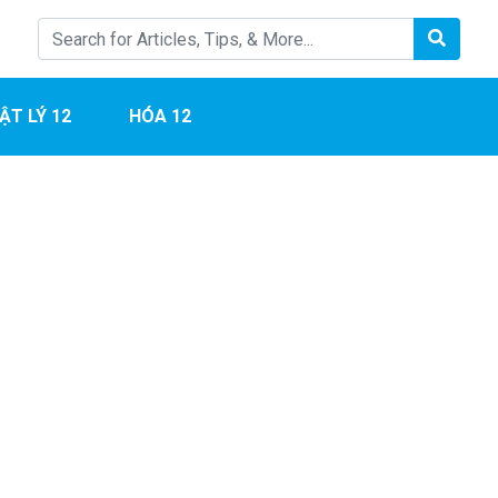
ẬT LÝ 12
HÓA 12