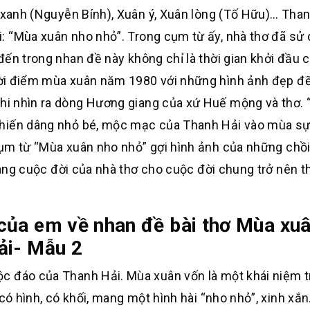
xanh
(Nguyễn Bính),
Xuân ý, Xuân lòng
(Tố Hữu)… Tha
i: “Mùa xuân nho nhỏ”.
Trong cụm từ
ấy, nhà thơ đã sử
 đến
trong nhan đề này
không chỉ
là thời gian khởi đầu 
thời điểm mùa xuân năm
1980 với những hình
ảnh đẹp đẽ
hi nhìn ra
dòng Hương giang của
xứ
Huế mộng và thơ.
 hiến dâng nhỏ bé, mộc mạc
của Thanh Hải vào
mùa sự
cụm từ “Mùa
xuân nho nhỏ” gợi hình ảnh của những chồ
dâng cuộc đời của nhà thơ cho cuộc đời chung trở nên t
của em về nhan đề bài thơ Mùa xu
ải- Mẫu 2
c đáo của Thanh Hải. Mùa xuân vốn là một khái niệm 
có hình, có khối, mang một hình hài “nho nhỏ”, xinh xắ