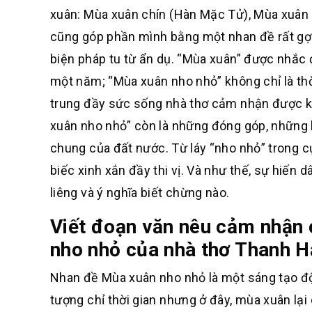
xuân:
Mùa xuân chín
(Hàn
Mặc Tử),
Mùa
xuân
cũng góp
phần mình bằng một nhan đề rất gợ
biện pháp tu từ ẩn dụ. “Mùa
xuân” được nhắc
một
năm; “Mùa
xuân nho nhỏ” không chỉ là 
trung
đầy sức
sống nhà thơ cảm nhận
được k
xuân
nho nhỏ” còn là
những đóng góp, những
chung
của
đất nước. Từ láy “nho nhỏ”
trong 
biếc xinh xắn đầy thi
vị. Và như thế, sự hiến 
liêng và ý nghĩa biết chừng nào.
Viết đoạn văn nêu cảm nhận 
nho nhỏ của nhà thơ Thanh H
Nhan đề Mùa xuân nho nhỏ là một sáng tạo độ
tượng chỉ thời gian nhưng ở đây, mùa xuân lại 