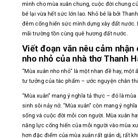
mình cho mùa xuân chung, cuộc đời chung củ
bé lại vừa hết sức lớn lao. Nhỏ bé là bởi Tha
đêm cống hiến sức mình dựng xây đất nước. Lớn
mãi trường tồn cùng quê hương đất nước.
Viết đoạn văn nêu cảm nhận 
nho nhỏ của nhà thơ Thanh H
“Mùa xuân nho nhỏ” là một nhan đề hay, một ẩ
tư tưởng của tác phẩm – ước nguyện chân thà
“Mùa xuân” mang ý nghĩa tả thực – đó là mùa 
sinh sôi nảy nở. “Mùa xuân” còn mang ý nghĩa 
sống và cuộc đời mỗi con người. Mùa xuân hay c
năng lực cống hiến của mỗi người vào mùa xuâ
hơn đặc điểm của mùa xuân rất giản dị, rất k