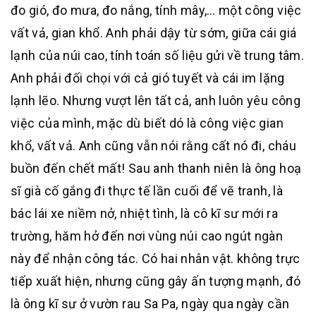
đo gió, đo mưa, đo nắng, tính mây,… một công việc
vất vả, gian khổ. Anh phải dậy từ sớm, giữa cái giá
lạnh của núi cao, tính toán số liệu gửi về trung tâm.
Anh phải đối chọi với cả gió tuyết và cái im lặng
lạnh lẽo. Nhưng vượt lên tất cả, anh luôn yêu công
việc của mình, mặc dù biết dó là công việc gian
khổ, vất vả. Anh cũng vẫn nói rằng cất nó đi, cháu
buồn đến chết mất! Sau anh thanh niên là ông hoạ
sĩ già cố gắng đi thực tế lần cuối để vẽ tranh, là
bác lái xe niềm nở, nhiệt tình, là cô kĩ sư mới ra
trường, hăm hở đến nơi vùng núi cao ngút ngàn
này để nhận công tác. Có hai nhân vật. không trực
tiếp xuất hiện, nhưng cũng gây ấn tượng mạnh, đó
là ông kĩ sư ở vườn rau Sa Pa, ngày qua ngày cần