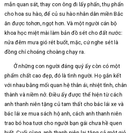
mẫn quan sát, thay con ông đi lấy phấn, thụ phấn
cho hoa su hào, để củ su hào nhân dân miền Bắc
ăn được tohơn, ngọt hơn. Và một người cán bộ
khoa học miệt mài làm bản đồ sét cho đất nước:
nửa đêm mưa gió rét buốt, mặc, cứ nghe sét là
đồng chí choáng choàng chạy ra.
Ở những con người đáng quý ấy còn có một
phẩm chất cao đẹp, đó là tình người. Họ gắn kết
với nhau bằng mối quan hệ thân ái, nhiệt tình, chân
thành và niềm nở. Điều ấy được thể hiện từ cách
anh thanh niên tặng củ tam thất cho bác lái xe và
bác lái xe mua sách hộ anh, cách anh thanh niên
trao bó hoa tươi cho người bạn gái chưa hề quen
biết. Cuối cùng, anh thanh niên lại tặng cả một giỏ