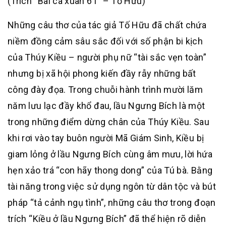
(Trích “Bài ca xuân 61” – Tố Hữu)
Những câu thơ của tác giả Tố Hữu đã chất chứa
niềm đồng cảm sâu sắc đối với số phận bi kịch
của Thúy Kiều – người phụ nữ “tài sắc vẹn toàn”
nhưng bị xã hội phong kiến đầy rẫy những bất
công đày đọa. Trong chuỗi hành trình mười lăm
năm lưu lạc đầy khổ đau, lầu Ngưng Bích là một
trong những điểm dừng chân của Thúy Kiều. Sau
khi rơi vào tay buôn người Mã Giám Sinh, Kiều bị
giam lỏng ở lầu Ngưng Bích cùng âm mưu, lời hứa
hẹn xảo trá “con hãy thong dong” của Tú bà. Bằng
tài năng trong việc sử dụng ngôn từ dân tộc và bút
pháp “tả cảnh ngụ tình”, những câu thơ trong đoạn
trích “Kiều ở lầu Ngưng Bích” đã thể hiện rõ diễn