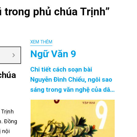
 trong phủ chúa Trịnh”
XEM THÊM
Ngữ Văn 9
Chi tiết cách soạn bài
chúa
Nguyễn Đình Chiểu, ngôi sao
sáng trong văn nghệ của dân
tộc siêu ngắn chính xác nhất
Cập Nhật 08/2026
 Trịnh
n. Đồng
 nội