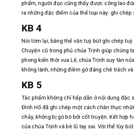
phẩm, người đọc cũng thấy được công lao đóng
ra những đặc điểm của thể loại này: ghi chép 
KB 4
Nói tóm lại, bằng thể văn tuỳ bút ghi chép tu
Chuyện cũ trong phủ chúa Trịnh giúp chúng ta
phong kiến thời vua Lê, chúa Trịnh suy tàn nửa
không lành, những điềm gở đáng chê trách và đ
KB 5
Tác phẩm không chỉ hấp dẫn ở nội dung đặc s
Đình Hổ đã ghi chép một cách chân thực những
chảy, không bị gò bó bởi cốt truyện. Kết hợp h
của chúa Trịnh và bè lũ tay sai. Với thể tùy b