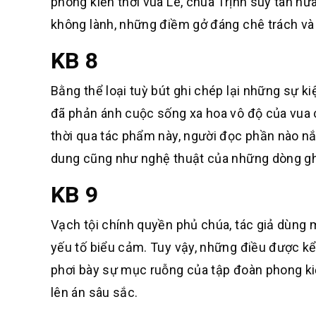
phong kiến thời vua Lê, chúa Trịnh suy tàn nửa
không lành, những điềm gở đáng chê trách và đ
KB 8
Bằng thể loại tuỳ bút ghi chép lại những sự k
đã phản ánh cuộc sống xa hoa vô độ của vua c
thời qua tác phẩm này, người đọc phần nào nắm
dung cũng như nghệ thuật của những dòng gh
KB 9
Vạch tội chính quyền phủ chúa, tác giả dùng m
yếu tố biểu cảm. Tuy vậy, những điều được kể,
phơi bày sự mục ruỗng của tập đoàn phong kiế
lên án sâu sắc.