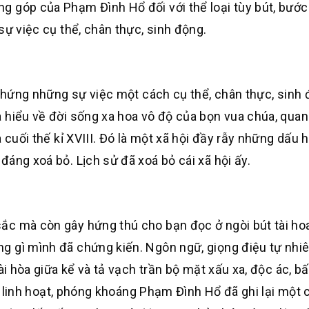
 góp của Phạm Đình Hổ đối với thể loại tùy bút, bước
sự việc cụ thể, chân thực, sinh động.
ỳ hứng những sự việc một cách cụ thể, chân thực, sinh 
 hiểu về đời sống xa hoa vô độ của bọn vua chúa, quan 
 cuối thế kỉ XVIII. Đó là một xã hội đầy rẫy những dấu 
áng xoá bỏ. Lịch sử đã xoá bỏ cái xã hội ấy.
ắc mà còn gây hứng thú cho bạn đọc ở ngòi bút tài h
 gì mình đã chứng kiến. Ngôn ngữ, giọng điệu tự nhiên
ài hòa giữa kể và tả vạch trần bộ mặt xấu xa, độc ác, b
út linh hoạt, phóng khoáng Phạm Đình Hổ đã ghi lại một