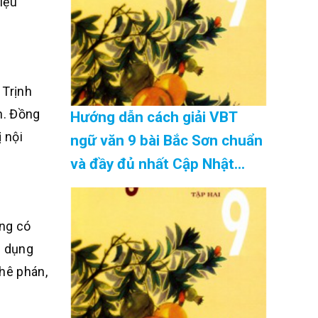
hiệu
 Trịnh
n. Đồng
Hướng dẫn cách giải VBT
 nội
ngữ văn 9 bài Bắc Sơn chuẩn
và đầy đủ nhất Cập Nhật
08/2026
ông có
c dụng
hê phán,