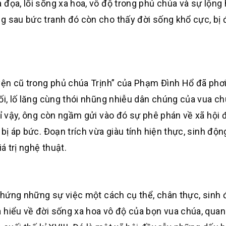
đọa, lối sống xa hoa, vô độ trong phủ chúa và sự lộng 
g sau bức tranh đó còn cho thấy đời sống khổ cực, bị 
uyện cũ trong phủ chúa Trịnh” của Phạm Đình Hổ đã phơ
ối, lố lăng cùng thói nhũng nhiễu dân chúng của vua ch
chỉ vậy, ông còn ngầm gửi vào đó sự phê phán về xã hội
bị áp bức. Đoạn trích vừa giàu tính hiện thực, sinh độn
á trị nghệ thuật.
ỳ hứng những sự việc một cách cụ thể, chân thực, sinh 
 hiểu về đời sống xa hoa vô độ của bọn vua chúa, quan 