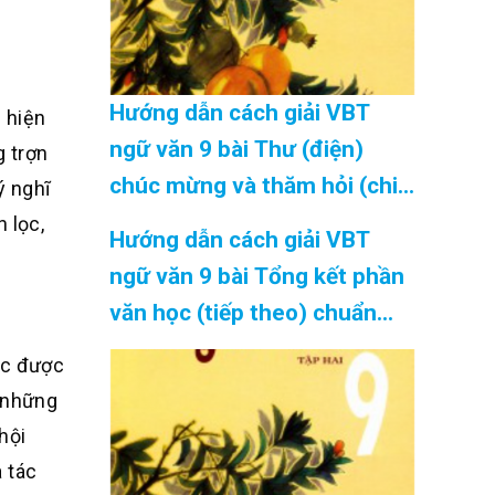
Hướng dẫn cách giải VBT
 hiện
ngữ văn 9 bài Thư (điện)
g trợn
chúc mừng và thăm hỏi (chi
ý nghĩ
tiết) chuẩn nhất Cập Nhật
 lọc,
Hướng dẫn cách giải VBT
08/2026
ngữ văn 9 bài Tổng kết phần
văn học (tiếp theo) chuẩn
nhất Cập Nhật 08/2026
ệc được
o những
hội
a tác