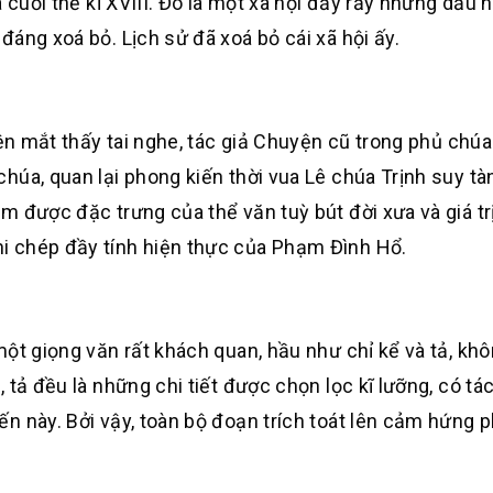
 cuối thế kỉ XVIII. Đó là một xã hội đầy rẫy những dấu 
áng xoá bỏ. Lịch sử đã xoá bỏ cái xã hội ấy.
iện mắt thấy tai nghe, tác giả Chuyện cũ trong phủ chúa
húa, quan lại phong kiến thời vua Lê chúa Trịnh suy tà
 được đặc trưng của thể văn tuỳ bút đời xưa và giá trị
i chép đầy tính hiện thực của Phạm Đình Hổ.
ột giọng văn rất khách quan, hầu như chỉ kể và tả, kh
 tả đều là những chi tiết được chọn lọc kĩ lưỡng, có tá
n này. Bởi vậy, toàn bộ đoạn trích toát lên cảm hứng p