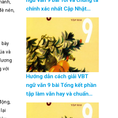
hành,
chính xác nhất Cập Nhật
đè nén,
08/2026
i bày
úa và
 đương
g với
Hướng dẫn cách giải VBT
ngữ văn 9 bài Tổng kết phần
tập làm văn hay và chuẩn
động,
nhất Cập Nhật 08/2026
lại