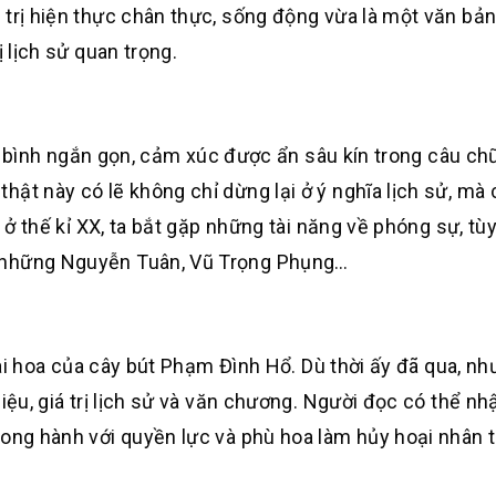
 trị hiện thực chân thực, sống động vừa là một văn bản
ị lịch sử quan trọng.
lời bình ngắn gọn, cảm xúc được ẩn sâu kín trong câu chữ
ật này có lẽ không chỉ dừng lại ở ý nghĩa lịch sử, mà
, ở thế kỉ XX, ta bắt gặp những tài năng về phóng sự, tù
à những Nguyễn Tuân, Vũ Trọng Phụng…
 tài hoa của cây bút Phạm Đình Hổ. Dù thời ấy đã qua, n
iệu, giá trị lịch sử và văn chương. Người đọc có thể nh
song hành với quyền lực và phù hoa làm hủy hoại nhân 