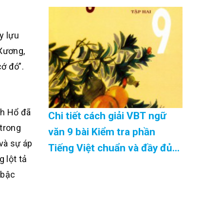
08/2026
y lựu
Xương,
ớ đó”.
nh Hổ đã
Chi tiết cách giải VBT ngữ
 trong
văn 9 bài Kiểm tra phần
và sự áp
Tiếng Việt chuẩn và đầy đủ
 lột tả
nhất Cập Nhật 08/2026
 bậc