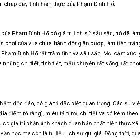
i chép đầy tính hiện thực của Phạm Đình Hổ.
của Phạm Đình Hổ có giá trị lịch sử sâu sắc, nó đã làm
n chơi của vua chúa, hành động ăn cướp, làm tiền trắn
a Phạm Đình Hổ rất trầm tĩnh và sâu sắc. Mọi cảm xúc, 
hững chi tiết, tình tiết, mẩu chuyện rất sống, rất chọn
hẩm độc đáo, có giá trị đặc biệt quan trọng. Các sự vi
 địa điểm rõ ràng), miêu tả tỉ mỉ, chi tiết và có kèm the
u có giá trị phản ánh khách quan bản chất hiện thực xã 
 văn học mà còn là tư liệu lịch sử quí giá. Đồng thời, qu