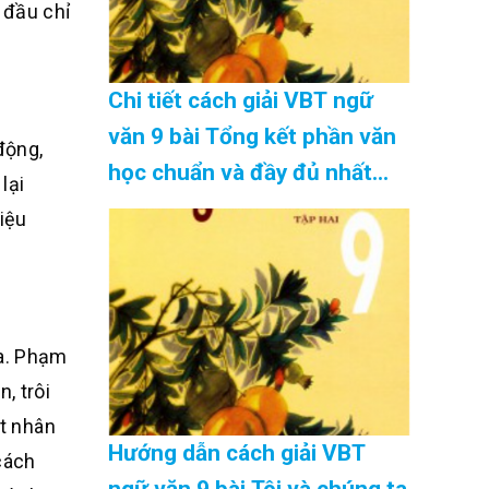
 đầu chỉ
Chi tiết cách giải VBT ngữ
văn 9 bài Tổng kết phần văn
động,
học chuẩn và đầy đủ nhất
lại
Cập Nhật 08/2026
hiệu
oa. Phạm
, trôi
ất nhân
Hướng dẫn cách giải VBT
 cách
ngữ văn 9 bài Tôi và chúng ta