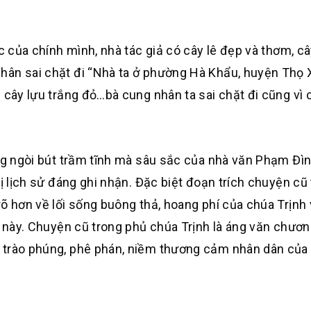
c của chính mình, nhà tác giả có cây lê đẹp và thơm, câ
hân sai chặt đi “Nhà ta ở phường Hà Khẩu, huyện Thọ 
 cây lựu trắng đỏ…bà cung nhân ta sai chặt đi cũng vì c
ùng ngòi bút trầm tĩnh mà sâu sắc của nhà văn Phạm Đì
rị lịch sử đáng ghi nhận. Đặc biệt đoạn trích chuyện cũ
õ hơn về lối sống buông thả, hoang phí của chúa Trịnh 
i này. Chuyện cũ trong phủ chúa Trịnh là áng văn chương
 trào phúng, phê phán, niềm thương cảm nhân dân của