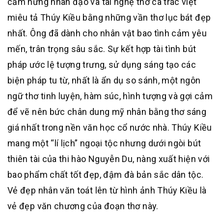
cảm hứng nhân đạo và tài nghệ thơ ca trác việt
miêu tả Thúy Kiều bằng những vần thơ lục bát đẹp
nhất. Ông đã dành cho nhân vật bao tình cảm yêu
mến, trân trọng sâu sắc. Sự kết hợp tài tình bút
pháp ước lệ tượng trưng, sử dụng sáng tạo các
biện pháp tu từ, nhất là ẩn dụ so sánh, một ngôn
ngữ thơ tinh luyện, hàm súc, hình tượng và gợi cảm
để vẽ nên bức chân dung mỹ nhân bằng thơ sáng
giá nhất trong nền văn học cổ nước nhà. Thúy Kiều
mang một “lí lịch” ngoại tộc nhưng dưới ngòi bút
thiên tài của thi hào Nguyễn Du, nàng xuất hiện với
bao phẩm chất tốt đẹp, đậm đà bản sắc dân tộc.
Vẻ đẹp nhân văn toát lên từ hình ảnh Thúy Kiều là
vẻ đẹp văn chương của đoạn thơ này.