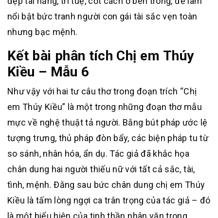
đẹp tài năng, trí tuệ, cốt cách ở bên trong, để làm
nổi bật bức tranh người con gái tài sắc vẹn toàn
nhưng bạc mệnh.
Kết bài phân tích Chị em Thúy
Kiều – Mẫu 6
Như vậy với hai tư câu thơ trong đoạn trích “Chị
em Thúy Kiều” là một trong những đoạn thơ mẫu
mực về nghệ thuật tả người. Bằng bút pháp ước lệ
tượng trưng, thủ pháp đòn bẩy, các biện pháp tu từ
so sánh, nhân hóa, ẩn dụ. Tác giả đã khắc họa
chân dung hai người thiếu nữ với tất cả sắc, tài,
tình, mệnh. Đằng sau bức chân dung chị em Thúy
Kiều là tấm lòng ngợi ca trân trọng của tác giả – đó
là một biểu hiện của tinh thần nhân văn trong