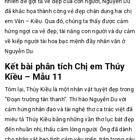
nhiên để gợi tả vẻ đẹp của con người, Nguyễn Du
đã khắc họa thành công vẻ đẹp chân dung hai chị
em Vân – Kiều. Qua đó, chúng ta thấy được cảm
hứng ngợi ca vẻ đẹp, tài năng con người và dự cảm
về kiếp người tài hoa bạc mệnh đầy nhân văn ở
Nguyễn Du.
Kết bài phân tích Chị em Thúy
Kiều – Mẫu 11
Tóm lại, Thúy Kiều là một nhân vật tuyệt đẹp trong
“Đoạn trường tân thanh”. Thi hào Nguyễn Du với
cảm hứng nhân đao và tài nghệ thơ ca trác việt đã
miêu tả Thúy Kiều bằng những vần thơ lục bát đẹp
đến nhuần nhị, thấu cảm lòng người. Ông đã dành
cho nhân vật bao tình cảm yêu mến, trân trọng sâu