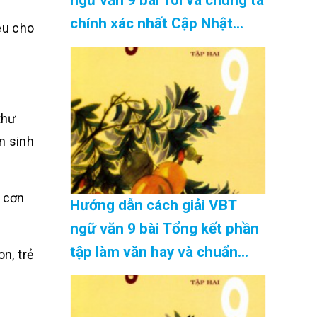
chính xác nhất Cập Nhật
êu cho
08/2026
thư
n sinh
n cơn
Hướng dẫn cách giải VBT
ngữ văn 9 bài Tổng kết phần
tập làm văn hay và chuẩn
on, trẻ
nhất Cập Nhật 08/2026