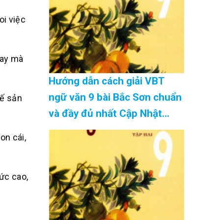
oi việc
nay mà
Hướng dẫn cách giải VBT
ngữ văn 9 bài Bắc Sơn chuẩn
hế sản
và đầy đủ nhất Cập Nhật
08/2026
on cái,
ức cao,