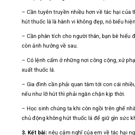
– Cần tuyên truyền nhiều hơn về tác hại của t
hút thuốc lá là hành vi không đẹp, nó biểu hiệ
– Cần phân tích cho người thân, bạn bè hiểu
còn ảnh hưởng về sau.
– Có lệnh cấm ở những nơi công cộng, xử phạ
xuất thuốc lá.
– Gia đình cần phải quan tâm tới con cái nhiề
nếu như lỡ hút thì phải ngăn chặn kịp thời.
– Học sinh chúng ta khi còn ngồi trên ghế nhà
chủ động không hút thuốc lá để giữ gìn sức kh
3.
Kết bài
:
nêu cảm nghĩ của em về tác hại ng