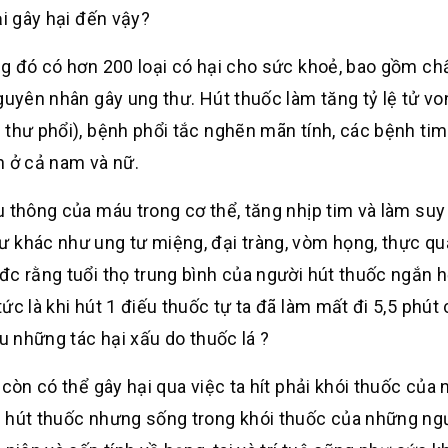
ại gây hại đến vậy?
ng đó có hơn 200 loại có hại cho sức khoẻ, bao gồm ch
guyên nhân gây ung thư. Hút thuốc làm tăng tỷ lệ tử vo
 thư phổi), bệnh phổi tắc nghẽn mãn tính, các bệnh tim
n ở cả nam và nữ.
u thông của máu trong cơ thể, tăng nhịp tim và làm su
 khác như ung tư miệng, đại tràng, vòm họng, thực quả
đc rằng tuổi thọ trung bình của người hút thuốc ngắn 
ức là khi hút 1 điếu thuốc tự ta đã làm mất đi 5,5 phút
u những tác hại xấu do thuốc lá ?
còn có thể gây hại qua việc ta hít phải khói thuốc của 
g hút thuốc nhưng sống trong khói thuốc của những ng