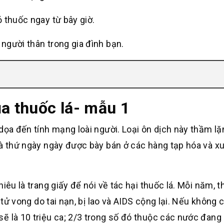
 thuốc ngay từ bây giờ.
người thân trong gia đình bạn.
ủa thuốc lá- mẫu 1
dọa đến tính mạng loài người. Loại ôn dịch này thầm lặ
là thứ ngày ngày được bày bán ở các hàng tạp hóa và xu
êu là trang giấy để nói về tác hại thuốc lá. Mỗi năm, th
 tử vong do tai nạn, bị lao và AIDS cộng lại. Nếu không 
ẽ là 10 triệu ca; 2/3 trong số đó thuộc các nước đang