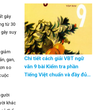
08/2026
ất gây
ng từ 30
 gây suy
y giảm
Chi tiết cách giải VBT ngữ
n, gan,
văn 9 bài Kiểm tra phần
hơn so
Tiếng Việt chuẩn và đầy đủ
 cuộc
nhất Cập Nhật 08/2026
người
ười khác