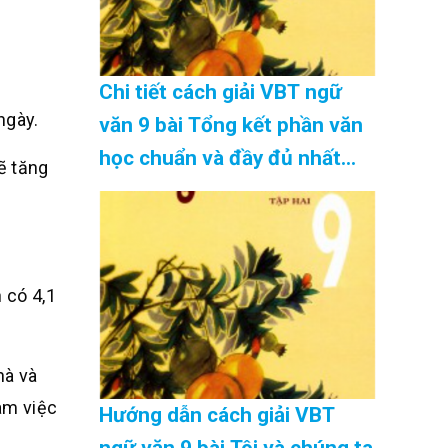
Chi tiết cách giải VBT ngữ
ngày.
văn 9 bài Tổng kết phần văn
học chuẩn và đầy đủ nhất
ẽ tăng
Cập Nhật 08/2026
 có 4,1
hà và
àm việc
Hướng dẫn cách giải VBT
ngữ văn 9 bài Tôi và chúng ta