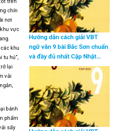
ốt trên
ống chín
i nơi
 khu vực
Hướng dẫn cách giải VBT
ang.
ngữ văn 9 bài Bắc Sơn chuẩn
 các khu
và đầy đủ nhất Cập Nhật
 tu hú”,
08/2026
rở lại
m vải
 ngắn,
oại bánh
sản phẩm
vải sấy