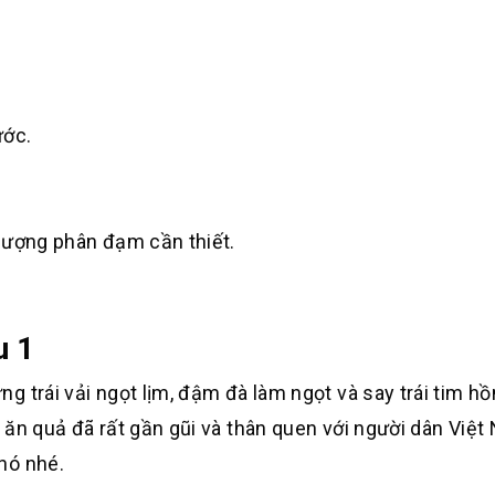
ước.
lượng phân đạm cần thiết.
u 1
 trái vải ngọt lịm, đậm đà làm ngọt và say trái tim h
 ăn quả đã rất gần gũi và thân quen với người dân Việt
nó nhé.