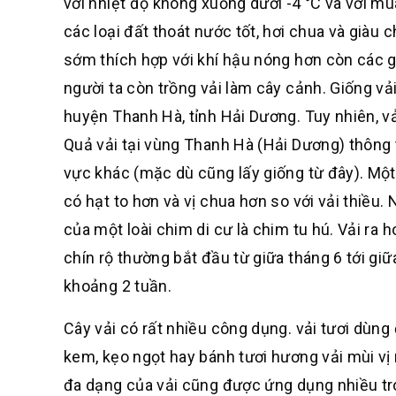
với nhiệt độ không xuống dưới -4 °C và với mù
các loại đất thoát nước tốt, hơi chua và giàu 
sớm thích hợp với khí hậu nóng hơn còn các g
người ta còn trồng vải làm cây cảnh. Giống vả
huyện Thanh Hà, tỉnh Hải Dương. Tuy nhiên, v
Quả vải tại vùng Thanh Hà (Hải Dương) thông
vực khác (mặc dù cũng lấy giống từ đây). Một g
có hạt to hơn và vị chua hơn so với vải thiều. N
của một loài chim di cư là chim tu hú. Vải ra 
chín rộ thường bắt đầu từ giữa tháng 6 tới gi
khoảng 2 tuần.
Cây vải có rất nhiều công dụng. vải tươi dùng
kem, kẹo ngọt hay bánh tươi hương vải mùi vị 
đa dạng của vải cũng được ứng dụng nhiều tr