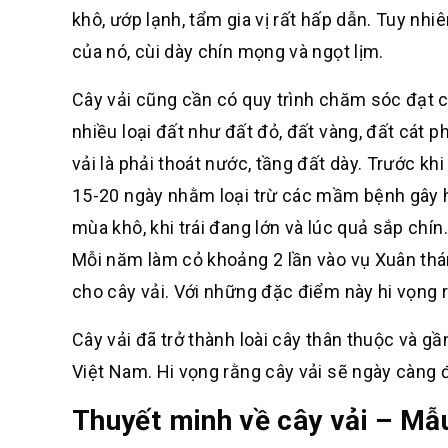
khô, ướp lạnh, tẩm gia vị rất hấp dẫn. Tuy nhi
của nó, cùi dày chín mọng và ngọt lịm.
Cây vải cũng cần có quy trình chăm sóc đạt ch
nhiều loại đất như đất đỏ, đất vàng, đất cát p
vải là phải thoát nước, tầng đất dày. Trước kh
15-20 ngày nhằm loại trừ các mầm bệnh gây h
mùa khô, khi trái đang lớn và lúc quả sắp chín
Mỗi năm làm cỏ khoảng 2 lần vào vụ Xuân thá
cho cây vải. Với những đặc điểm này hi vọng r
Cây vải đã trở thành loài cây thân thuộc và g
Việt Nam. Hi vọng rằng cây vải sẽ ngày càng đ
Thuyết minh về cây vải – Mẫ