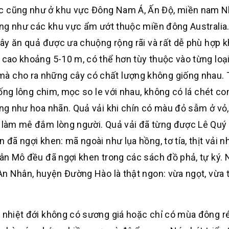
ốc cũng như ở khu vực Đông Nam Á, Ấn Độ, miền nam N
cũng như các khu vực ẩm ướt thuộc miền đông Australia.
 cây ăn quả được ưa chuộng rộng rãi và rất dễ phù hợp k
 cao khoảng 5-10 m, có thể hơn tùy thuộc vào từng loại
mà cho ra những cây có chất lượng không giống nhau.
giống lông chim, mọc so le với nhau, không có lá chét co
ống như hoa nhãn. Quả vải khi chín có màu đỏ sẫm ở vỏ
dễ làm mê đắm lòng người. Quả vải đã từng được Lê Quý
 đã ngợi khen: mã ngoài như lụa hồng, tơ tía, thịt vải n
Quân Mô đều đã ngợi khen trong các sách đồ phả, tự ký.
 An Nhân, huyện Đường Hào là thật ngon: vừa ngọt, vừa 
n nhiệt đới không có sương giá hoặc chỉ có mùa đông r