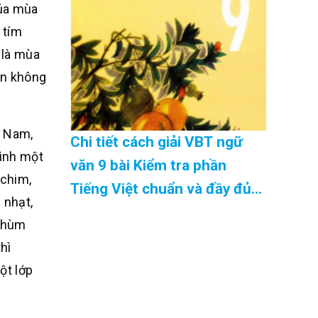
của mùa
 tím
 là mùa
ản không
t Nam,
Chi tiết cách giải VBT ngữ
bình một
văn 9 bài Kiểm tra phần
 chim,
Tiếng Việt chuẩn và đầy đủ
 nhạt,
nhất Cập Nhật 08/2026
 chùm
hì
ột lớp