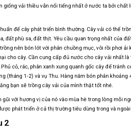
ên giống vải thiều vẫn nổi tiếng nhất ở nước ta bởi chất
uẩn để cây phát triển bình thường. Cây vải có thể trồ
ha, đất phù sa, đất thịt. Yêu cầu quan trọng nhất của đấ
i trồng nên bón lót với phân chuồng mục, vôi rồi phơi ải
ại cho cây. Cần cung cấp đủ nước cho cây vải nhất là 
. Phủ cỏ, rác, phân xanh xung quanh gốc cây để tránh cỏ
ng (tháng 1-2) và vụ Thu. Hàng năm bón phân khoảng 
ằng bạn sẽ trồng cây vải của mình thật tốt nhé.
ần gũi với hương vị của nó vào mùa hè trong lòng mỗi ng
ược phát triển ở cả thị trường tiêu dùng trong và ngoài
u 2