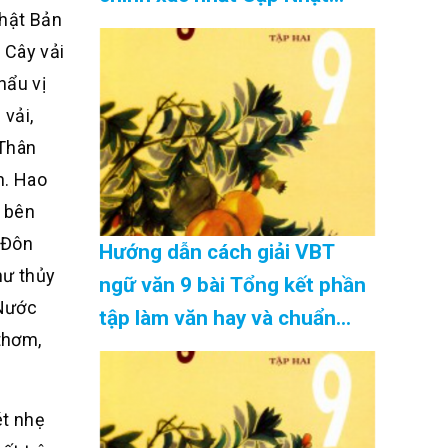
hật Bản
08/2026
 Cây vải
hẩu vị
 vải,
 Thân
n. Hao
, bên
 Đôn
Hướng dẫn cách giải VBT
hư thủy
ngữ văn 9 bài Tổng kết phần
 Nước
tập làm văn hay và chuẩn
thơm,
nhất Cập Nhật 08/2026
ét nhẹ