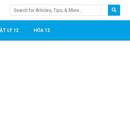
ẬT LÝ 12
HÓA 12