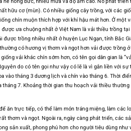
a hè nóng bức, nhiều mưa và độ ẩm cao. Nó phát triển t
chất hữu cơ (mùn). Có nhiều giống cây trồng, với các gi
iống chín muộn thích hợp với khí hậu mát hơn. Ở một và
i được ưa chuộng nhất ở Việt Nam là vải thiều trồng tại
ải được trồng nhiều nhất ở huyện Lục Ngạn, tỉnh Bắc Gi
 thường có hương vị thơm và ngọt hơn vải được trồng ở
iống vải khác chín sớm hơn, có tên gọi dân gian là “vải
guyên do có tên gọi như vậy có lẽ là vì gắn liền với sự t
hoa vào tháng 3 dương lịch và chín vào tháng 6. Thời điể
ữa tháng 7. Khoảng thời gian thu hoạch vải thiều thường
 để ăn trực tiếp, có thể làm món tráng miệng, làm các l
rất thơm và ngọt. Ngoài ra, ngày càng phát triển, các 
ong sản xuất, phong phú hơn cho người tiêu dùng như 