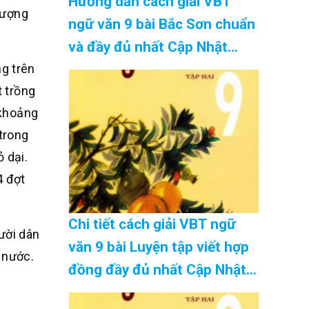
Hướng dẫn cách giải VBT
 lượng
ngữ văn 9 bài Bắc Sơn chuẩn
và đầy đủ nhất Cập Nhật
ng trên
08/2026
t trồng
 khoảng
trong
 dại.
4 đợt
Chi tiết cách giải VBT ngữ
ười dân
văn 9 bài Luyện tập viết hợp
 nước.
đồng đầy đủ nhất Cập Nhật
08/2026