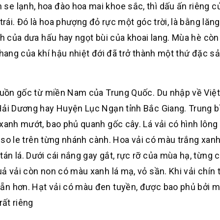
se lạnh, hoa đào hoa mai khoe sắc, thì dấu ấn riêng 
trái. Đó là hoa phượng đỏ rực một góc trời, là bằng lăng
nh của dưa hấu hay ngọt bùi của khoai lang. Mùa hè còn
chang của khí hậu nhiệt đới đã trở thành một thứ đặc s
nguồn gốc từ miền Nam của Trung Quốc. Du nhập về Việ
 Hải Dương hay Huyện Lục Ngạn tỉnh Bắc Giang. Trung 
xanh mướt, bao phủ quanh gốc cây. Lá vải có hình lông
p so le trên từng nhánh cành. Hoa vải có màu trắng xanh
án lá. Dưới cái nắng gay gắt, rực rỡ của mùa hạ, từng
ả vải còn non có màu xanh lá mạ, vỏ sần. Khi vải chín t
ẵn hơn. Hạt vải có màu đen tuyền, được bao phủ bởi m
rất riêng