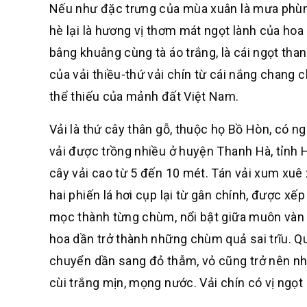
Nếu như đặc trưng của mùa xuân là mưa phùn 
hè lại là hương vị thơm mát ngọt lành của hoa 
bâng khuâng cùng tà áo trắng, là cái ngọt tha
của vải thiều-thứ vải chín từ cái nắng chang 
thể thiếu của mảnh đất Việt Nam.
Vải là thứ cây thân gỗ, thuộc họ Bồ Hòn, có 
vải được trồng nhiều ở huyện Thanh Hà, tỉnh
cây vải cao từ 5 đến 10 mét. Tán vải xum xuê 
hai phiến lá hơi cụp lại từ gân chính, được xế
mọc thành từng chùm, nổi bật giữa muôn vàn t
hoa dần trở thành những chùm quả sai trĩu. Qu
chuyển dần sang đỏ thẫm, vỏ cũng trở nên nh
cùi trắng mịn, mọng nước. Vải chín có vị ngọt 