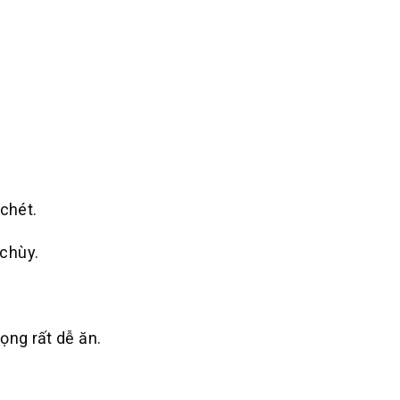
 chét.
chùy.
ọng rất dễ ăn.