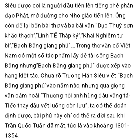
Siêu được coi là người đầu tiên lên tiếng phê phán
đạo Phật, mở đường cho Nho giáo tiến lên. Ông
còn để lại bốn bài thơ và ba bài văn “Dục Thuý sơn
khắc thạch”,”Linh TẾ Tháp ký”,”Khai Nghiêm tự
bi”,”Bạch Đằng giang phú”,…Trong thơ văn cổ Việt
Nam có một số tác phẩm lấy đề tài sông Bạch
Đằng nhưng”Bạch Đằng giang phú” được xếp vào
hạng kiệt tác. Chưa rõ Trương Hán Siêu viết “Bạch
Đằng giang phú”vào năm nào, nhưng qua giọng
văn cảm hoài “Thương nỗi anh hùng đâu vắng tá-
Tiếc thay dấu vết luống còn lưu”, ta có thể đoán
định được, bài phú này chỉ có thể ra đời sau khi
Trần Quốc Tuấn đã mất, tức là vào khoảng 1301-
1354.