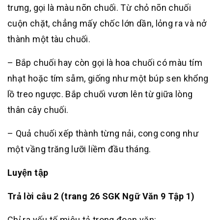
trưng, gọi là màu nõn chuối. Từ chỏ nõn chuối
cuộn chặt, chẳng mấy chốc lớn dần, lỏng ra và nở
thành một tàu chuối.
– Bắp chuối hay còn gọi là hoa chuối có màu tím
nhạt hoặc tím sẫm, giống như một búp sen khổng
lồ treo ngược. Bắp chuối vươn lên từ giữa lòng
thân cây chuối.
– Quả chuối xếp thành từng nải, cong cong như
một vầng trăng lưỡi liềm đầu tháng.
Luyện tập
Trả lời câu 2 (trang 26 SGK Ngữ Văn 9 Tập 1)
Chỉ ra yếu tố miêu tả trong đoạn văn: