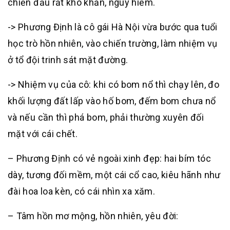
chiến đấu rất khó khăn, nguy hiểm.
-> Phương Định là cô gái Hà Nội vừa bước qua tuổi
học trò hồn nhiên, vào chiến trường, làm nhiệm vụ
ở tổ đội trinh sát mặt đường.
-> Nhiệm vụ của cô: khi có bom nổ thì chạy lên, đo
khối lượng đất lấp vào hố bom, đếm bom chưa nổ
và nếu cần thì phá bom, phải thường xuyên đối
mặt với cái chết.
– Phương Định có vẻ ngoài xinh đẹp: hai bím tóc
dày, tương đối mềm, một cái cổ cao, kiêu hãnh như
đài hoa loa kèn, có cái nhìn xa xăm.
– Tâm hồn mơ mộng, hồn nhiên, yêu đời: