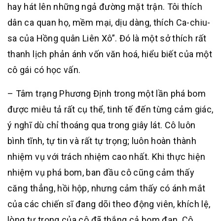
hay hát lên những ngả đường mặt trận. Tôi thích
dân ca quan họ, mềm mại, dịu dàng, thích Ca-chiu-
sa của Hồng quân Liên Xô”. Đó là một sở thích rất
thanh lịch phản ánh vốn văn hoá, hiểu biết của một
cô gái có học vấn.
– Tâm trạng Phương Định trong một lần phá bom
được miêu tả rất cụ thể, tinh tế đến từng cảm giác,
ý nghĩ dù chỉ thoáng qua trong giây lát. Cô luôn
bình tĩnh, tự tin và rất tự trọng; luôn hoàn thành
nhiệm vụ với trách nhiệm cao nhất. Khi thực hiện
nhiệm vụ phá bom, ban đầu cô cũng cảm thấy
căng thẳng, hồi hộp, nhưng cảm thấy có ánh mắt
của các chiến sĩ đang dõi theo động viên, khích lệ,
lòng tự trọng của cô đã thắng cả bom đạn. Cô