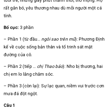
tuổi trẻ, những giây phút thảnh thơi, thơ mộng. Họ
rất gắn bó, yêu thương nhau dù mỗi người một cá
tính.
Bố cục:
3 phần
– Phần 1 (từ đầu…
ngôi sao trên mũ
): Phương Định
kể về cuộc sống bản thân và tổ trinh sát mặt
đường của cô.
– Phần 2 (tiếp …
chị Thao bảo
): Nho bị thương, hai
chị em lo lắng chăm sóc.
– Phần 3 (còn lại): Sự lạc quan, niềm vui trước cơn
mưa đá đột ngột.
Câu 1