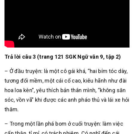
Trả lời câu 3 (trang 121 SGK Ngữ văn 9, tập 2)
– Ở đầu truyện: là một cô gái khá, “hai bím tóc dày,
tương đối mềm, một cái cổ cao, kiêu hãnh như đài
hoa loa kèn”, yêu thích bản thân mình, “không săn
sóc, vồn vã” khi được các anh pháo thủ và lái xe hỏi
thăm.
– Trong một lần phá bom ở cuối truyện: làm việc
cẩn thận, tỉ mỉ, có trách nhiệm. Có nghĩ đến cái