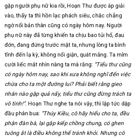
gặp người phụ nữ kia rồi, Hoạn Thư được áp giải
vào, thấy ta thì hồn lạc phách siêu, chắc chẳng
ngờ nổi bản thân cũng có ngày hôm nay. Người
phụ nữ này đã từng khiến ta chịu bao tủi hổ, đau
đớn, đang đứng trước mặt ta, nhưng lòng ta bình
tĩnh đến lạ kỳ, không nổi giận, quát mắng. Ta mỉm
cười liếc mắt nhìn nàng ta mà rằng:
“Tiểu thư cũng
có ngày hôm nay, sao khi xưa không nghĩ đến việc
chừa cho ta một đường lui? Phải biết rằng gieo
nhân nào gặp quả nấy, tiểu thư cũng đừng trách ta
vô tình!”.
Hoạn Thư nghe ta nói vậy, thì lập tức dập
đầu phân bua:
“Thúy Kiều, cô hãy hiểu cho ta, đều
phận đàn bà, lại gặp kiếp chồng chung, có ghen
tuông ắt là điều không thể tránh khỏi. Nhưng cô