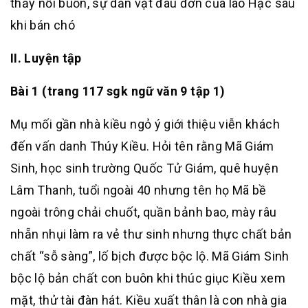
thấy nỗi buồn, sự dằn vặt đau đớn của lão Hạc sau
khi bán chó
II. Luyện tập
Bài 1 (trang 117 sgk ngữ văn 9 tập 1)
Mụ mối gần nhà kiều ngỏ ý giới thiệu viễn khách
đến vấn danh Thúy Kiều. Hỏi tên rằng Mã Giám
Sinh, học sinh trường Quốc Tử Giám, quê huyện
Lâm Thanh, tuổi ngoài 40 nhưng tên họ Mã bề
ngoài trông chải chuốt, quần bảnh bao, mày râu
nhẵn nhụi làm ra vẻ thư sinh nhưng thực chất bản
chất “sỗ sàng”, lố bịch được bộc lộ. Mã Giám Sinh
bộc lộ bản chất con buôn khi thúc giục Kiều xem
mặt, thử tài đàn hát. Kiều xuất thân là con nhà gia