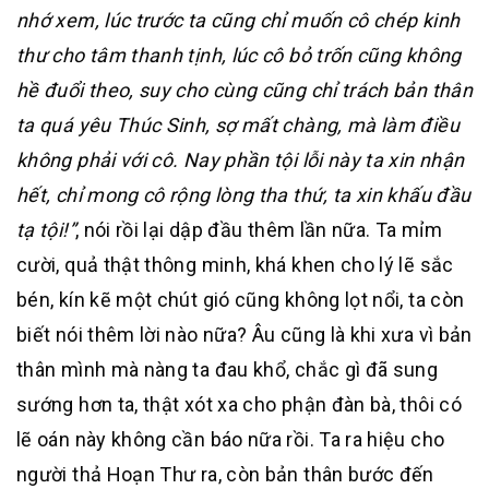
nhớ xem, lúc trước ta cũng chỉ muốn cô chép kinh
thư cho tâm thanh tịnh, lúc cô bỏ trốn cũng không
hề đuổi theo, suy cho cùng cũng chỉ trách bản thân
ta quá yêu Thúc Sinh, sợ mất chàng, mà làm điều
không phải với cô. Nay phần tội lỗi này ta xin nhận
hết, chỉ mong cô rộng lòng tha thứ, ta xin khấu đầu
tạ tội!”
, nói rồi lại dập đầu thêm lần nữa. Ta mỉm
cười, quả thật thông minh, khá khen cho lý lẽ sắc
bén, kín kẽ một chút gió cũng không lọt nổi, ta còn
biết nói thêm lời nào nữa? Âu cũng là khi xưa vì bản
thân mình mà nàng ta đau khổ, chắc gì đã sung
sướng hơn ta, thật xót xa cho phận đàn bà, thôi có
lẽ oán này không cần báo nữa rồi. Ta ra hiệu cho
người thả Hoạn Thư ra, còn bản thân bước đến