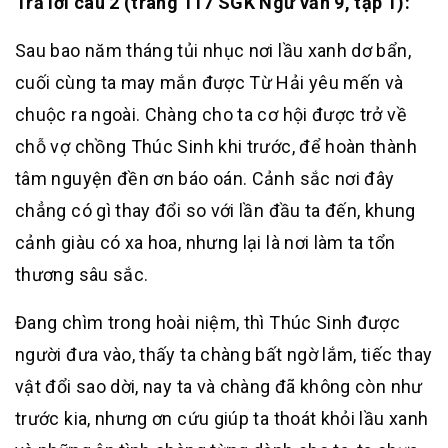
Trả lời câu 2 (trang 117 SGK Ngữ văn 9, tập 1):
Sau bao năm tháng tủi nhục nơi lầu xanh dơ bẩn,
cuối cùng ta may mắn được Từ Hải yêu mến và
chuộc ra ngoài. Chàng cho ta cơ hội được trở về
chỗ vợ chồng Thúc Sinh khi trước, để hoàn thành
tâm nguyện đền ơn báo oán. Cảnh sắc nơi đây
chẳng có gì thay đổi so với lần đầu ta đến, khung
cảnh giàu có xa hoa, nhưng lại là nơi làm ta tổn
thương sâu sắc.
Đang chìm trong hoài niệm, thì Thúc Sinh được
người đưa vào, thấy ta chàng bất ngờ lắm, tiếc thay
vật đổi sao dời, nay ta và chàng đã không còn như
trước kia, nhưng ơn cứu giúp ta thoát khỏi lầu xanh