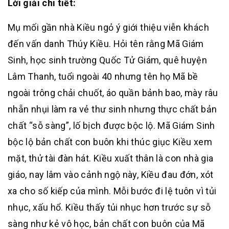
Lời giải chi tiết:
Mụ mối gần nhà Kiều ngỏ ý giới thiệu viễn khách
đến vấn danh Thúy Kiều. Hỏi tên rằng Mã Giám
Sinh, học sinh trường Quốc Tử Giám, quê huyện
Lâm Thanh, tuổi ngoài 40 nhưng tên họ Mã bề
ngoài trông chải chuốt, áo quần bảnh bao, mày râu
nhẵn nhụi làm ra vẻ thư sinh nhưng thực chất bản
chất “sỗ sàng”, lố bịch được bộc lộ. Mã Giám Sinh
bộc lộ bản chất con buôn khi thúc giục Kiều xem
mặt, thử tài đàn hát. Kiều xuất thân là con nhà gia
giáo, nay lâm vào cảnh ngộ này, Kiều đau đớn, xót
xa cho số kiếp của mình. Mỗi bước đi lệ tuôn vì tủi
nhục, xấu hổ. Kiều thấy tủi nhục hơn trước sự sỗ
sàng như kẻ vô học, bản chất con buôn của Mã