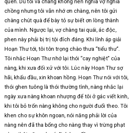
quên. Dù tôi và chàng không nên nghĩa vợ nghĩa
chồng nhưng tôi vẫn nhớ ơn chàng, nên tôi gửi
chàng chút quà để bày tỏ sự biết ơn lòng thành
của mình. Ngược lại, vợ chàng tai quái, ác độc,
phen này phải bị trị tội đích đáng. Khi lính áp giải
Hoạn Thư tới, tôi tôn trọng chào thưa “tiểu thư”.
Tôi nhắc Hoạn Thư nhớ lại thói “cay nghiệt” của
nàng, khi xưa đối xử với tôi. Lúc này Hoạn Thư sợ
hãi, khấu đầu, xin khoan hồng. Hoạn Thư nói với tôi,
thói ghen tuông là thói thường tình, nàng nhắc lại
ngày xưa nàng khoan nhượng để tôi ở gác viết kinh,
khi tôi bỏ trốn nàng không cho người đuổi theo. Tôi
khen cho sự khôn ngoan, nói năng phải lời của
nàng nên đã tha bổng cho nàng thay vì trừng phạt