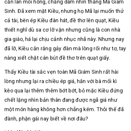
cắn làn môi hồng, chẳng dám nhìn thẳng Mã Giám
Sinh. Đã xem mặt Kiều, nhưng họ Mã lại muốn thử
cả tài, bèn ép Kiều đàn hát, đề thơ lên quạt, Kiều
thiết nghĩ dù sa cơ lỡ vận nhưng cũng là con nhà
gia giáo, há lại chịu cảnh nhục nhã này. Nhưng nay
đã lỡ, Kiều cắn răng gảy đàn mà lòng rối như tơ, tay
nàng xiết chặt cán bút đề thơ trên quạt giấy.
Thấy Kiều tài sắc vẹn toàn Mã Giám Sinh rất hài
lòng nhưng lại ra chiều ép giá, hắn với bà mối kì
kèo qua lại thêm thêm bớt bớt, bỏ mặc Kiều đứng
chết lặng nhìn bản thân đang được ngã giá như
một món hàng không hơn chẳng kém. Thôi thế đã
đành, phận gái nay biết về nơi đâu?