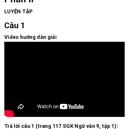
LUYỆN TẬP
Câu 1
Video hướng dẫn giải
Trả lời câu 1 (trang 117 SGK Ngữ văn 9, tập 1):