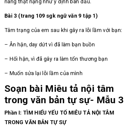
nàng thật nặng như ý định ban đầu.
Bài 3 (trang 109 sgk ngữ văn 9 tập 1)
Tâm trạng của em sau khi gây ra lỗi lầm với bạn:
– Ân hận, day dứt vì đã làm bạn buồn
– Hối hận, vì đã gây ra làm tổn thương bạn
– Muốn sửa lại lỗi lầm của mình
Soạn bài Miêu tả nội tâm
trong văn bản tự sự- Mẫu 3
Phần I: TÌM HIỂU YẾU TỐ MIÊU TẢ NỘI TÂM
TRONG VĂN BẢN TỰ SỰ