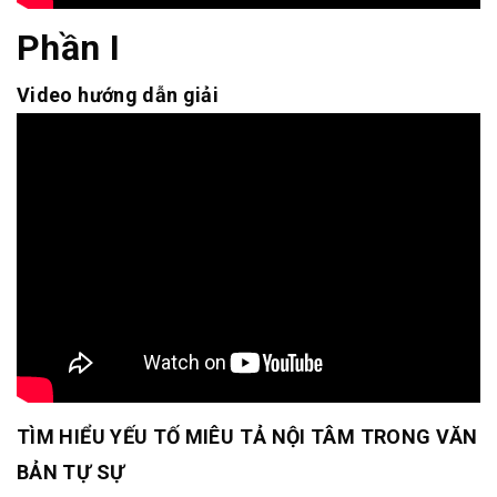
Phần I
Video hướng dẫn giải
TÌM HIỂU YẾU TỐ MIÊU TẢ NỘI TÂM TRONG VĂN
BẢN TỰ SỰ