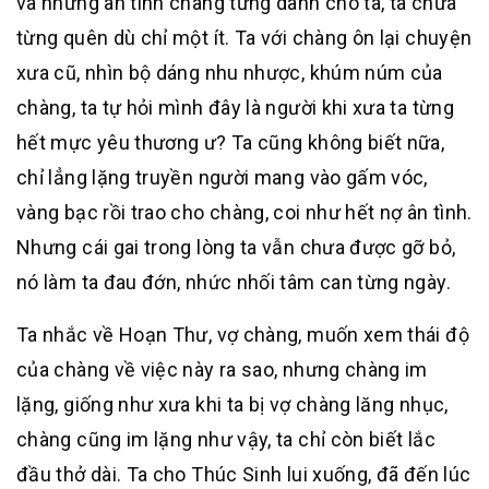
và những ân tình chàng từng dành cho ta, ta chưa
từng quên dù chỉ một ít. Ta với chàng ôn lại chuyện
xưa cũ, nhìn bộ dáng nhu nhược, khúm núm của
chàng, ta tự hỏi mình đây là người khi xưa ta từng
hết mực yêu thương ư? Ta cũng không biết nữa,
chỉ lẳng lặng truyền người mang vào gấm vóc,
vàng bạc rồi trao cho chàng, coi như hết nợ ân tình.
Nhưng cái gai trong lòng ta vẫn chưa được gỡ bỏ,
nó làm ta đau đớn, nhức nhối tâm can từng ngày.
Ta nhắc về Hoạn Thư, vợ chàng, muốn xem thái độ
của chàng về việc này ra sao, nhưng chàng im
lặng, giống như xưa khi ta bị vợ chàng lăng nhục,
chàng cũng im lặng như vậy, ta chỉ còn biết lắc
đầu thở dài. Ta cho Thúc Sinh lui xuống, đã đến lúc