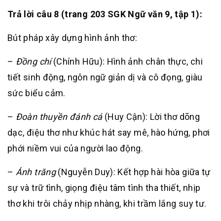
Trả lời câu 8 (trang 203 SGK Ngữ văn 9, tập 1):
Bút pháp xây dựng hình ảnh thơ:
–
Đồng chí
(Chính Hữu): Hình ảnh chân thực, chi
tiết sinh động, ngôn ngữ giản dị và cô đọng, giàu
sức biểu cảm.
–
Đoàn thuyền đánh cá
(Huy Cận): Lời thơ dõng
dạc, điệu thơ như khúc hát say mê, hào hứng, phơi
phới niềm vui của người lao động.
–
Ánh trăng
(Nguyễn Duy): Kết hợp hài hòa giữa tự
sự và trữ tình, giọng điệu tâm tình tha thiết, nhịp
thơ khi trôi chảy nhịp nhàng, khi trầm lắng suy tư.