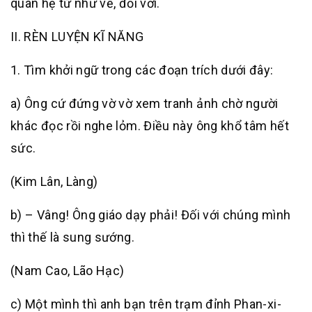
quan hệ từ như về, đối với.
II. RÈN LUYỆN KĨ NĂNG
1. Tìm khởi ngữ trong các đoạn trích dưới đây:
a) Ông cứ đứng vờ vờ xem tranh ảnh chờ người
khác đọc rồi nghe lỏm. Điều này ông khổ tâm hết
sức.
(Kim Lân, Làng)
b) – Vâng! Ông giáo dạy phải! Đối với chúng mình
thì thế là sung sướng.
(Nam Cao, Lão Hạc)
c) Một mình thì anh bạn trên trạm đỉnh Phan-xi-