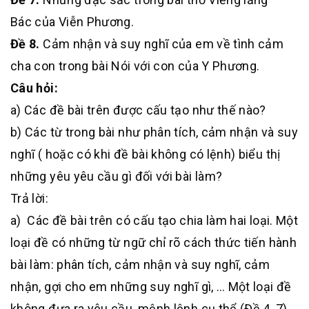
Bác của Viễn Phương.
Đề 8.
Cảm nhận và suy nghĩ của em về tình cảm
cha con trong bài Nói với con của Y Phương.
Câu hỏi:
a) Các đề bài trên được cấu tạo như thế nào?
b) Các từ trong bài như phân tích, cảm nhận và suy
nghĩ ( hoặc có khi đề bài không có lệnh) biểu thị
những yêu yêu cầu gì đối với bài làm?
Trả lời:
a) Các đề bài trên có cấu tạo chia làm hai loại. Một
loại đề có những từ ngữ chỉ rõ cách thức tiến hành
bài làm: phân tích, cảm nhận và suy nghĩ, cảm
nhận, gợi cho em những suy nghĩ gì, … Một loại đề
không đưa ra yêu cầu, mệnh lệnh cụ thể (Đề 4, 7).