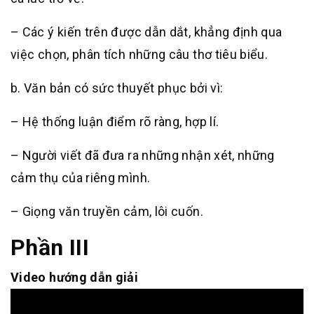
– Các ý kiến trên được dẫn dắt, khẳng định qua
việc chọn, phân tích những câu thơ tiêu biểu.
b. Văn bản có sức thuyết phục bởi vì:
– Hệ thống luận điểm rõ ràng, hợp lí.
– Người viết đã đưa ra những nhận xét, những
cảm thụ của riêng mình.
– Giọng văn truyền cảm, lôi cuốn.
Phần III
Video hướng dẫn giải