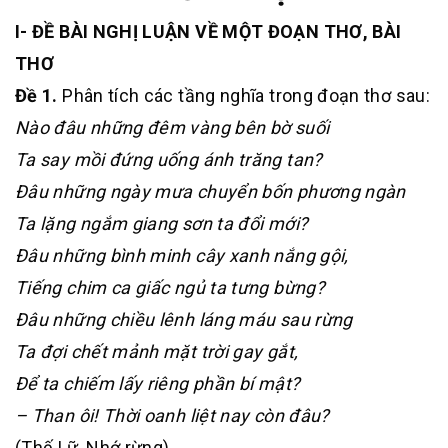
I- ĐỀ BÀI NGHỊ LUẬN VỀ MỘT ĐOẠN THƠ, BÀI
THƠ
Đề 1.
Phân tích các tầng nghĩa trong đoạn thơ sau:
Nào đâu những đêm vàng bên bờ suối
Ta say mồi đứng uống ánh trăng tan?
Đâu những ngày mưa chuyển bốn phương ngàn
Ta lặng ngắm giang sơn ta đổi mới?
Đâu những bình minh cây xanh nắng gội,
Tiếng chim ca giấc ngủ ta tưng bừng?
Đâu những chiều lênh láng máu sau rừng
Ta đợi chết mảnh mặt trời gay gắt,
Để ta chiếm lấy riêng phần bí mật?
– Than ôi! Thời oanh liệt nay còn đâu?
(Thế Lữ, Nhớ rừng)