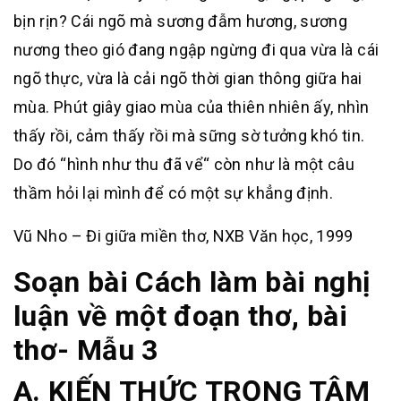
bịn rịn? Cái ngõ mà sương đẫm hương, sương
nương theo gió đang ngập ngừng đi qua vừa là cái
ngõ thực, vừa là cải ngõ thời gian thông giữa hai
mùa. Phút giây giao mùa của thiên nhiên ấy, nhìn
thấy rồi, cảm thấy rồi mà sững sờ tưởng khó tin.
Do đó “hình như thu đã vể“ còn như là một câu
thầm hỏi lại mình để có một sự khẳng định.
Vũ Nho – Đi giữa miền thơ, NXB Văn học, 1999
Soạn bài Cách làm bài nghị
luận về một đoạn thơ, bài
thơ- Mẫu 3
A. KIẾN THỨC TRỌNG TÂM