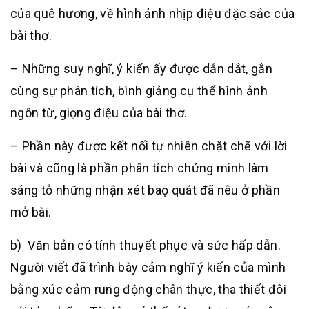
của quê hương, về hình ảnh nhịp điệu đặc sắc của
bài thơ.
– Những suy nghĩ, ý kiến ấy được dẫn dắt, gắn
cùng sự phân tích, bình giảng cụ thể hình ảnh
ngôn từ, giọng điệu của bài thơ.
– Phần này được kết nối tự nhiên chặt chẽ với lời
bài và cũng là phần phân tích chứng minh làm
sáng tỏ những nhận xét baọ quát đã nêu ở phần
mở bài.
b) Văn bản có tính thuyết phục và sức hấp dẫn.
Người viết đã trình bày cảm nghĩ ý kiến của mình
bằng xúc cảm rung động chân thực, tha thiết đôi