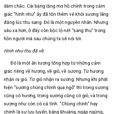
dám chắc. Cái bảng lảng mơ hồ chính trong cảm
giác “hình như” ấy đã tôn thêm vẻ khói sương lãng
đăng lúc thu sang. Đó là một nguyên nhân. Nhưng
sâu xa hơn, ở đây còn bộc lộ nét “sang thu” trong
hồn người mà sau chúng ta sẽ nói tới.
Hình như thu đã về.
Đó là một ấn tượng tổng hợp từ những cảm
giác riêng về hương, về gió, về sương. Từ hương
nhận ra gió. Từ gió nhận ra sương. Nhưng khi phát
hiện “sương chùng chình qua ngõ” thì trong sương
cũng có hương, trong sương cũng có gió, và trong
sương như còn có cả tình. “Chùng chình” hay
chính là sự lưu luyến, bâng khuâng, ngập ngừng,