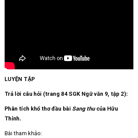
LUYỆN TẬP
Trả lời câu hỏi (trang 84 SGK Ngữ văn 9, tập 2):
Phân tích khổ thơ đầu bài
Sang thu
của Hữu
Thỉnh.
Bài tham khảo: