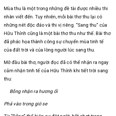
Mùa thu là một trong những đề tài được nhiều thi
nhân viết đến. Tuy nhiên, mỗi bài thơ thu lại có
những nét độc đáo và thi vị riêng. “Sang thu” của
Hữu Thỉnh cũng là một bài thơ thu như thế. Bài thơ
đã phác họa thành công sự chuyển mùa tinh tế
của đất trời và của lòng người lúc sang thu.
Mở đầu bài thơ, người đọc đã có thể nhận ra ngay
cảm nhận tinh tế của Hữu Thỉnh khi tiết trời sang
thu:
Bỗng nhận ra hương ổi
Phả vào trong gió se