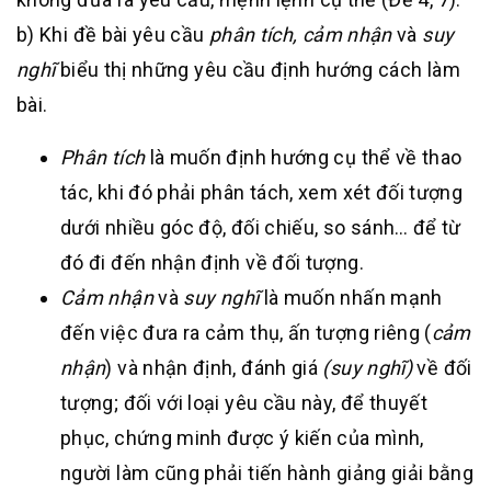
b) Khi đề bài yêu cầu
phân tích, cảm nhận
và
suy
nghĩ
biểu thị những yêu cầu định hướng cách làm
bài.
Phân tích
là muốn định hướng cụ thể về thao
tác, khi đó phải phân tách, xem xét đối tượng
dưới nhiều góc độ, đối chiếu, so sánh… để từ
đó đi đến nhận định về đối tượng.
Cảm nhận
và
suy nghĩ
là muốn nhấn mạnh
đến việc đưa ra cảm thụ, ấn tượng riêng (
cảm
nhận
) và nhận định, đánh giá
(suy nghĩ)
về đối
tượng; đối với loại yêu cầu này, để thuyết
phục, chứng minh được ý kiến của mình,
người làm cũng phải tiến hành giảng giải bằng