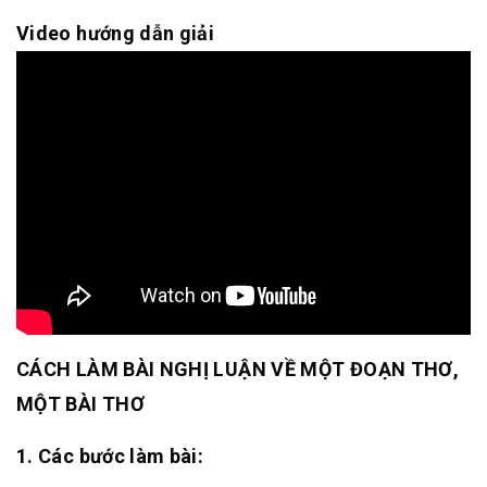
Video hướng dẫn giải
CÁCH LÀM BÀI NGHỊ LUẬN VỀ MỘT ĐOẠN THƠ,
MỘT BÀI THƠ
1. Các bước làm bài: