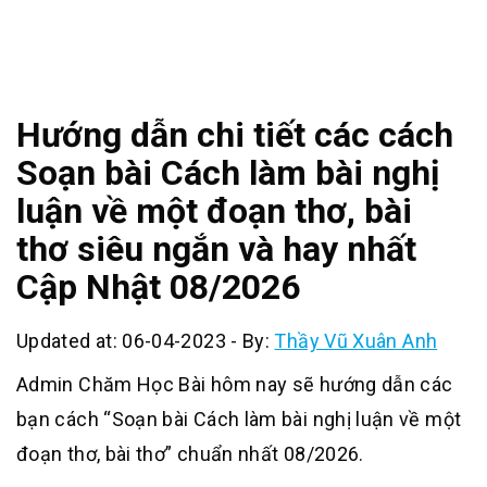
Hướng dẫn chi tiết các cách
Soạn bài Cách làm bài nghị
luận về một đoạn thơ, bài
thơ siêu ngắn và hay nhất
Cập Nhật 08/2026
Updated at: 06-04-2023
-
By:
Thầy Vũ Xuân Anh
Admin Chăm Học Bài hôm nay sẽ hướng dẫn các
bạn cách “Soạn bài Cách làm bài nghị luận về một
đoạn thơ, bài thơ” chuẩn nhất 08/2026.