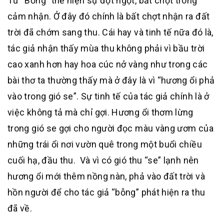
Từ “Bỗng” thể hiện sự đột ngột, bất chợt trong
cảm nhận. Ở đây đó chính là bất chợt nhận ra đất
trời đã chớm sang thu. Cái hay và tinh tế nữa đó là,
tác giả nhận thấy mùa thu không phải vì bầu trời
cao xanh hơn hay hoa cúc nở vàng như trong các
bài thơ ta thường thấy mà ở đây là vì “hương ổi phả
vào trong gió se”. Sự tinh tế của tác giả chính là ở
việc không tả mà chỉ gợi. Hương ổi thơm lừng
trong gió se gợi cho người đọc màu vàng ươm của
những trái ổi nơi vườn quê trong một buổi chiều
cuối hạ, đầu thu. Và vì có gió thu “se” lạnh nên
hương ổi mới thêm nồng nàn, phả vào đất trời và
hồn người để cho tác giả “bỗng” phát hiện ra thu
đã về.