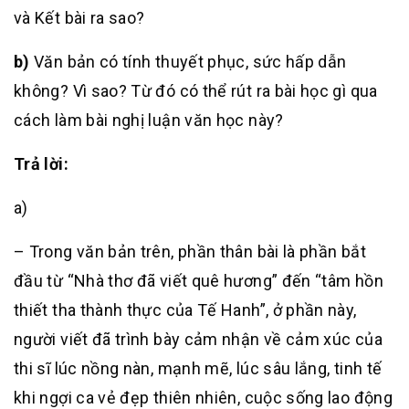
và Kết bài ra sao?
b)
Văn bản có tính thuyết phục, sức hấp dẫn
không? Vì sao? Từ đó có thể rút ra bài học gì qua
cách làm bài nghị luận văn học này?
Trả lời:
a)
– Trong văn bản trên, phần thân bài là phần bắt
đầu từ “Nhà thơ đã viết quê hương” đến “tâm hồn
thiết tha thành thực của Tế Hanh”, ở phần này,
người viết đã trình bày cảm nhận về cảm xúc của
thi sĩ lúc nồng nàn, mạnh mẽ, lúc sâu lắng, tinh tế
khi ngợi ca vẻ đẹp thiên nhiên, cuộc sống lao động