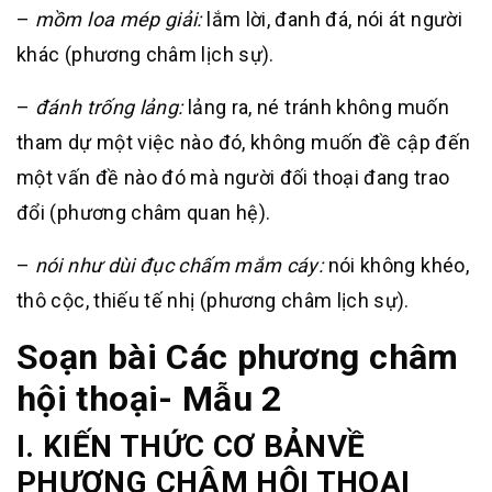
–
mồm loa mép giải:
lắm lời, đanh đá, nói át người
khác (phương châm lịch sự).
–
đánh trống lảng:
lảng ra, né tránh không muốn
tham dự một việc nào đó, không muốn đề cập đến
một vấn đề nào đó mà người đối thoại đang trao
đổi (phương châm quan hệ).
–
nói như dùi đục chấm mắm cáy:
nói không khéo,
thô cộc, thiếu tế nhị (phương châm lịch sự).
Soạn bài Các phương châm
hội thoại- Mẫu 2
I.
KIẾN THỨC CƠ BẢN
VỀ
PHƯƠNG CHÂM HỘI THOẠI