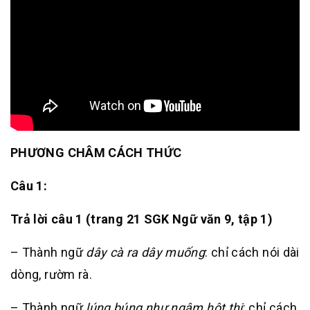
PHƯƠNG CHÂM CÁCH THỨC
Câu
1:
Trả lời câu 1 (trang 21 SGK Ngữ văn 9, tập 1)
– Thành ngữ
dây cà ra dây muống
:
chỉ cách nói dài
dòng, rườm rà.
– Thành ngữ
lúng búng như ngậm hột
thị
: chỉ cách