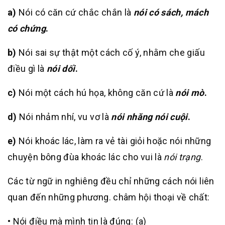
a)
Nói có căn cứ chắc chắn là
nói có sách, mách
có chứng
.
b)
Nói sai sự thật một cách cố ý, nhằm che giấu
điều gì là
nói dối
.
c)
Nói một cách hú họa, không căn cứ là
nói mò
.
d)
Nói nhảm nhí, vu vơ là
nói nhăng nói cuội
.
e)
Nói khoác lác, làm ra vẻ tài giỏi hoặc nói những
chuyện bông đùa khoác lác cho vui là
nói trạng
.
Các từ ngữ in nghiêng đều chỉ những cách nói liên
quan đến những phương. châm hội thoại về chất:
• Nói điều mà mình tin là đúng: (a)