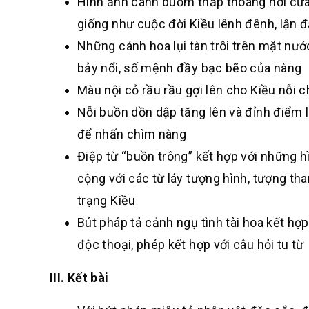
Hình ảnh cánh buồm thấp thoáng nơi cửa b
giống như cuộc đời Kiều lênh đênh, lận đ
Những cánh hoa lụi tàn trôi trên mặt nướ
bảy nổi, số mệnh đầy bạc bẽo của nàng
Màu nội cỏ rầu rầu gợi lên cho Kiều nỗi 
Nỗi buồn dồn dập tăng lên và đỉnh điểm 
để nhấn chìm nàng
Điệp từ “buồn trông” kết hợp với những h
cộng với các từ láy tượng hình, tượng th
trạng Kiều
Bút pháp tả cảnh ngụ tình tài hoa kết hợ
độc thoại, phép kết hợp với câu hỏi tu từ
III. Kết bài