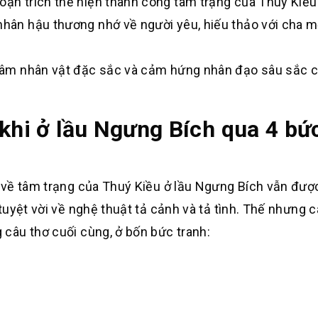
oạn trích thể hiện thành công tâm trạng của Thúy Kiều
 nhân hậu thương nhớ về người yêu, hiếu thảo với cha 
i tâm nhân vật đặc sắc và cảm hứng nhân đạo sâu sắc 
 khi ở lầu Ngưng Bích qua 4 bứ
về tâm trạng của Thuý Kiều ở lầu Ngưng Bích vẫn đượ
uyệt vời về nghệ thuật tả cảnh và tả tình. Thế nhưng c
câu thơ cuối cùng, ở bốn bức tranh: