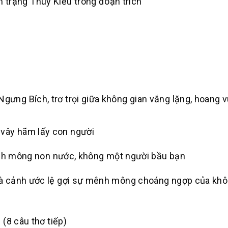
 trạng Thúy Kiều trong đoạn trích
gưng Bích, trơ trọi giữa không gian vắng lặng, hoang v
 vây hãm lấy con người
mênh mông non nước, không một người bầu bạn
a là cảnh ước lệ gợi sự mênh mông choáng ngợp của khô
(8 câu thơ tiếp)