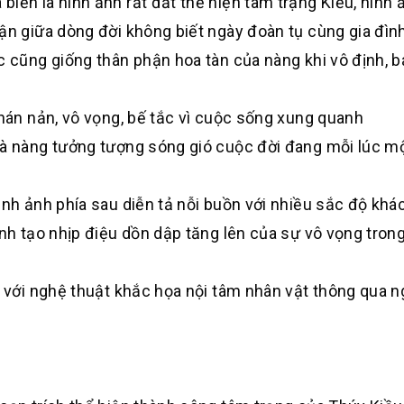
iển là hình ảnh rất đắt thể hiện tâm trạng Kiều, hình 
ận giữa dòng đời không biết ngày đoàn tụ cùng gia đìn
c cũng giống thân phận hoa tàn của nàng khi vô định, 
chán nản, vô vọng, bế tắc vì cuộc sống xung quanh
là nàng tưởng tượng sóng gió cuộc đời đang mỗi lúc m
ình ảnh phía sau diễn tả nỗi buồn với nhiều sắc độ khá
anh tạo nhịp điệu dồn dập tăng lên của sự vô vọng tron
p với nghệ thuật khắc họa nội tâm nhân vật thông qua 