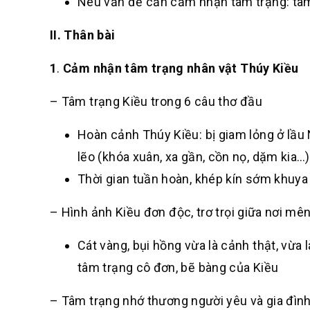
Nêu vấn đề cần cảm nhận tâm trạng: tâm
II. Thân bài
1
.
Cảm nhận tâm trạng nhân vật Thúy Kiều
– Tâm trạng Kiều trong 6 câu thơ đầu
Hoàn cảnh Thúy Kiều: bị giam lỏng ở lầu N
lẽo (khóa xuân, xa gần, cồn nọ, dặm kia…)
Thời gian tuần hoàn, khép kín sớm khuya
– Hình ảnh Kiều đơn độc, trơ trọi giữa nơi 
Cát vàng, bụi hồng vừa là cảnh thật, vừ
tâm trạng cô đơn, bẽ bàng của Kiều
– Tâm trạng nhớ thương người yêu và gia đình 