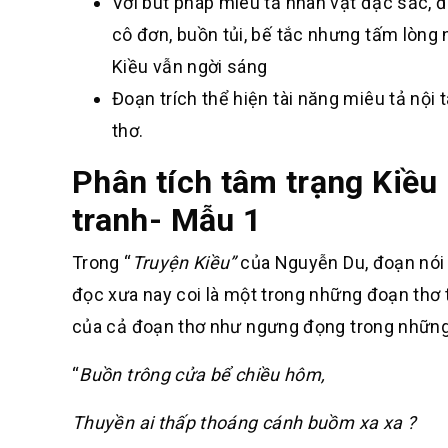
Với bút pháp miêu tả nhân vật đặc sắc, đ
cô đơn, buồn tủi, bế tắc nhưng tấm lòng
Kiều vẫn ngời sáng
Đoạn trích thể hiện tài năng miêu tả nộ
thơ.
Phân tích tâm trạng Kiều
tranh- Mẫu 1
Trong “
Truyện Kiều”
của Nguyễn Du, đoạn nói 
đọc xưa nay coi là một trong những đoạn thơ t
của cả đoạn thơ như ngưng đọng trong những 
“
Buồn trông cửa bể chiều hôm,
Thuyền ai thấp thoáng cánh buồm xa xa ?