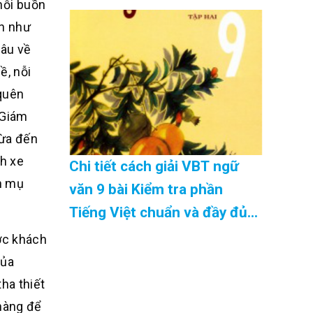
nỗi buồn
08/2026
ồn như
sâu về
ề, nỗi
 quên
 Giám
Vừa đến
h xe
Chi tiết cách giải VBT ngữ
n mụ
văn 9 bài Kiểm tra phần
Tiếng Việt chuẩn và đầy đủ
nhất Cập Nhật 08/2026
ớc khách
của
ha thiết
 nàng để