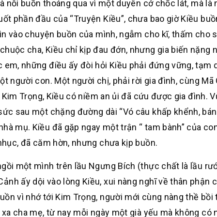
là nỗi buồn thoáng qua vì một duyên cớ chốc lát, mà là 
suốt phần đầu của “Truyện Kiều”, chưa bao giờ Kiều bu
nhìn vào chuyện buồn của mình, ngẫm cho kĩ, thấm cho 
huộc cha, Kiều chỉ kịp đau đớn, nhưng gia biến nặng n
c em, những điều ấy đòi hỏi Kiều phải đứng vững, tạm
ột người con. Một người chị, phải rời gia đình, cùng Mã
ới Kim Trọng, Kiều có niềm an ủi đã cứu được gia đình. 
i sức sau một chặng đường dài “Vó câu khấp khểnh, bán
 nhà mụ. Kiều đã gặp ngay một trận “ tam bành” của co
 nhục, đã căm hờn, nhưng chưa kịp buồn.
ngồi một mình trên lầu Ngưng Bích (thực chất là lầu rư
ảnh ấy dội vào lòng Kiều, xui nàng nghĩ về thân phận 
ồn vì nhớ tới Kim Trọng, người mới cùng nàng thề bồi t
ỗi xa cha mẹ, từ nay mỗi ngày một già yếu mà không có