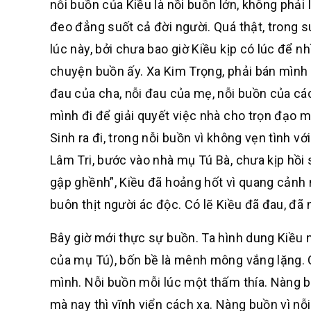
nỗi buồn của Kiều là nồi buồn lớn, không phải 
đeo đẳng suốt cả đời người. Quá thật, trong 
lúc này, bởi chưa bao giờ Kiều kịp có lúc để 
chuyện buồn ấy. Xa Kim Trọng, phải bán mình c
đau của cha, nỗi đau của mẹ, nỗi buồn của cá
mình đi để giải quyết việc nhà cho trọn đạo m
Sinh ra đi, trong nỗi buồn vì không vẹn tình v
Lâm Tri, bước vào nhà mụ Tú Bà, chưa kịp hồ
gập ghềnh”, Kiều đã hoảng hốt vì quang cảnh
buôn thịt người ác độc. Có lẽ Kiều đã đau, đã
Bây giờ mới thực sự buồn. Ta hình dung Kiều 
của mụ Tú), bốn bề là mênh mông vắng lặng. C
mình. Nỗi buồn mỗi lúc một thấm thía. Nàng bu
mà nay thì vĩnh viển cách xa. Nàng buồn vì n