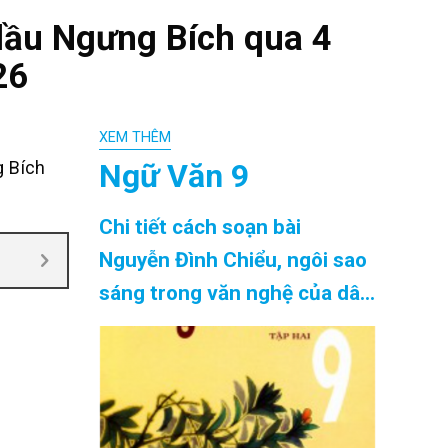
 lầu Ngưng Bích qua 4
26
XEM THÊM
Ngữ Văn 9
g Bích
Chi tiết cách soạn bài
Nguyễn Đình Chiểu, ngôi sao
sáng trong văn nghệ của dân
tộc siêu ngắn chính xác nhất
Cập Nhật 08/2026