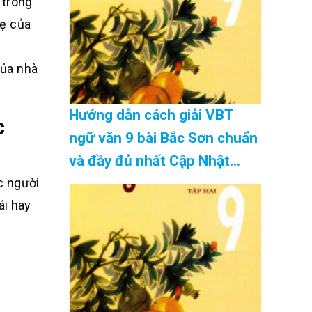
 trong
mẹ của
của nhà
Hướng dẫn cách giải VBT
c
ngữ văn 9 bài Bắc Sơn chuẩn
và đầy đủ nhất Cập Nhật
c người
08/2026
ái hay