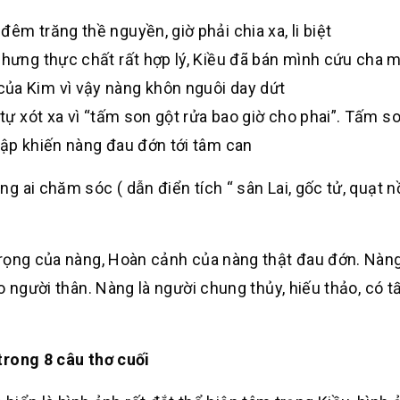
êm trăng thề nguyền, giờ phải chia xa, li biệt
 nhưng thực chất rất hợp lý, Kiều đã bán mình cứu cha 
của Kim vì vậy nàng khôn nguôi day dứt
 tự xót xa vì “tấm son gột rửa bao giờ cho phai”. Tấm so
dập khiến nàng đau đớn tới tâm can
 ai chăm sóc ( dẫn điển tích “ sân Lai, gốc tử, quạt 
trọng của nàng, Hoàn cảnh của nàng thật đau đớn. Nàn
o người thân. Nàng là người chung thủy, hiếu thảo, có 
trong 8 câu thơ cuối