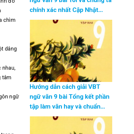
ảnh đó
chính xác nhất Cập Nhật
h
08/2026
ba chìm
ột dâng
c nhau,
g tâm
Hướng dẫn cách giải VBT
ngữ văn 9 bài Tổng kết phần
ngôn ngữ
tập làm văn hay và chuẩn
nhất Cập Nhật 08/2026