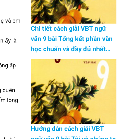
mẹ và em
Chi tiết cách giải VBT ngữ
văn 9 bài Tổng kết phần văn
n ấy là
học chuẩn và đầy đủ nhất
Cập Nhật 08/2026
nồng ấp
g quên
tấm lòng
Hướng dẫn cách giải VBT
ngữ văn 9 bài Tôi và chúng ta