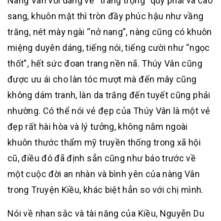
Nàng Vân với dáng vẻ “trang trọng” quý phái và cao
sang, khuôn mặt thì tròn đầy phúc hậu như vầng
trăng, nét mày ngài “nở nang”, nàng cũng có khuôn
miệng duyên dáng, tiếng nói, tiếng cười như “ngọc
thốt”, hết sức đoan trang nền nã. Thúy Vân cũng
được ưu ái cho làn tóc mượt mà đến mây cũng
không dám tranh, làn da trắng đến tuyết cũng phải
nhường. Có thể nói vẻ đẹp của Thúy Vân là một vẻ
đẹp rất hài hòa và lý tưởng, không nằm ngoài
khuôn thước thẩm mỹ truyền thống trong xã hội
cũ, điều đó đã định sẵn cũng như báo trước về
một cuộc đời an nhàn và bình yên của nàng Vân
trong Truyện Kiều, khác biệt hẳn so với chị mình.
Nói về nhan sắc và tài năng của Kiều, Nguyễn Du