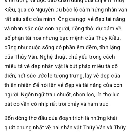
sinh động và độc đáo chân dung của chị em Thúy
Kiều, qua đó Nguyễn Du bộc lộ cảm hứng nhân văn
rất sâu sắc của mình. Ông ca ngợi vẻ đẹp tài năng
và nhan sắc của con người, đồng thời dự cảm về
số phận tài hoa nhưng bạc mệnh của Thúy Kiều,
cũng như cuộc sống có phần êm đềm, tĩnh lặng
của Thúy Vân. Nghệ thuật chủ yếu trong cách
miêu tả vẻ đẹp nhân vật là bút pháp miêu tả cổ
điển, hết sức ước lệ tượng trưng, lấy vẻ đẹp của
thiên nhiên để nói lên vẻ đẹp và tài năng của con
người. Ngôn ngữ trau chuốt, chọn lọc, lời thơ lục
bát có vần có nhịp rất trôi chảy và hàm súc.
Bốn dòng thơ đầu của đoạn trích là những khái
quát chung nhất về hai nhân vật Thúy Vân và Thúy