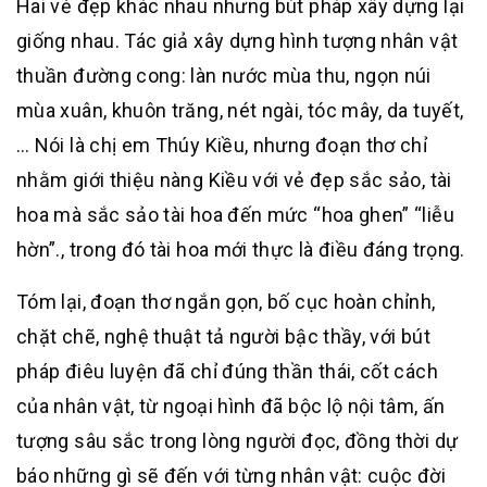
Hai vẻ đẹp khác nhau nhưng bút pháp xây dựng lại
giống nhau. Tác giả xây dựng hình tượng nhân vật
thuần đường cong: làn nước mùa thu, ngọn núi
mùa xuân, khuôn trăng, nét ngài, tóc mây, da tuyết,
… Nói là chị em Thúy Kiều, nhưng đoạn thơ chỉ
nhằm giới thiệu nàng Kiều với vẻ đẹp sắc sảo, tài
hoa mà sắc sảo tài hoa đến mức “hoa ghen” “liễu
hờn”., trong đó tài hoa mới thực là điều đáng trọng.
Tóm lại, đoạn thơ ngắn gọn, bố cục hoàn chỉnh,
chặt chẽ, nghệ thuật tả người bậc thầy, với bút
pháp điêu luyện đã chỉ đúng thần thái, cốt cách
của nhân vật, từ ngoại hình đã bộc lộ nội tâm, ấn
tượng sâu sắc trong lòng người đọc, đồng thời dự
báo những gì sẽ đến với từng nhân vật: cuộc đời