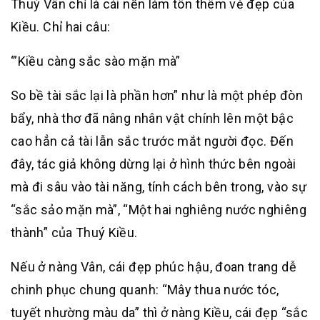
Thuý Vân chỉ là cái nền làm tôn thêm vẻ đẹp của
Kiều. Chỉ hai câu:
‘”Kiều càng sắc sào mặn mà”
So bề tài sắc lại là phần hơn” như là một phép đòn
bẩy, nhà thơ đã nâng nhân vật chính lên một bậc
cao hẳn cả tài lẫn sắc trước mắt người đọc. Đến
đây, tác giả không dừng lại ở hình thức bên ngoài
mà đi sâu vào tài năng, tính cách bên trong, vào sự
“sắc sảo mặn mà”, “Một hai nghiêng nước nghiêng
thành” của Thuý Kiều.
Nếu ở nàng Vân, cái đẹp phúc hậu, đoan trang dễ
chinh phục chung quanh: “Mây thua nước tóc,
tuyết nhường màu da” thì ở nàng Kiều, cái đẹp “sắc