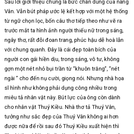
Sau lời giới thiệu chung là bức chân dung của nàng
Vân. Vẫn bút pháp ước lệ kết hợp với một hệ thống
từ ngữ chọn lọc, bốn câu thơ tiếp theo như vẽ ra
trước mắt ta hình ảnh người thiếu nữ trong sáng,
ngây thơ, rất đỗi đoan trang, phúc hậu dễ hoà lẫn
với chung quanh. Đây là cái đẹp toàn bích của
người con gái hiền dịu, trong sáng, vô tư, không
gợn một nét nhỏ bụi trần từ “khuôn trăng”, “nét
ngài ” cho đến nụ cười, giọng nói. Nhưng nhà họa
sĩ hình như không phải dụng công nhiều trong
miêu tả nhân vật này. Bút lực của ông còn dành
cho nhân vật Thuý Kiều. Nhà thơ tả Thuý Vân,
tưởng như sắc đẹp của Thuý Vân không ai hơn
được nữa để rồi sau đó Thuý Kiều xuất hiện thì