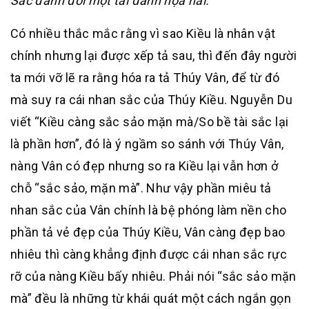
Sắc đành đòi một tài đành họa hai.”
Có nhiều thắc mắc rằng vì sao Kiều là nhân vật
chính nhưng lại được xếp tả sau, thì đến đây người
ta mới vỡ lẽ ra rằng hóa ra tả Thúy Vân, để từ đó
mà suy ra cái nhan sắc của Thúy Kiều. Nguyễn Du
viết “Kiều càng sắc sảo mặn mà/So bề tài sắc lại
là phần hơn”, đó là ý ngầm so sánh với Thúy Vân,
nàng Vân có đẹp nhưng so ra Kiều lại vẫn hơn ở
chỗ “sắc sảo, mặn mà”. Như vậy phần miêu tả
nhan sắc của Vân chính là bệ phóng làm nền cho
phần tả vẻ đẹp của Thúy Kiều, Vân càng đẹp bao
nhiêu thì càng khẳng định được cái nhan sắc rực
rỡ của nàng Kiều bấy nhiêu. Phải nói “sắc sảo mặn
mà” đều là những từ khái quát một cách ngắn gọn