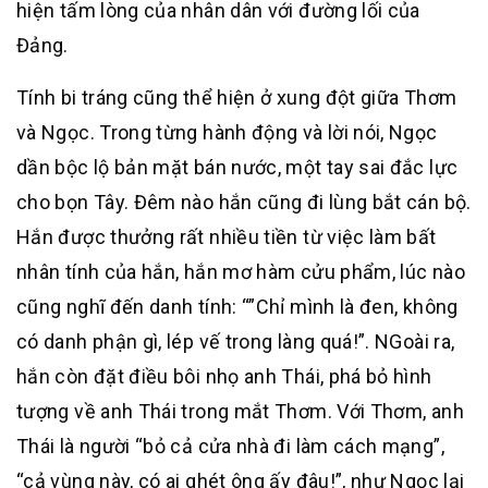
hiện tấm lòng của nhân dân với đường lối của
Đảng.
Tính bi tráng cũng thể hiện ở xung đột giữa Thơm
và Ngọc. Trong từng hành động và lời nói, Ngọc
dần bộc lộ bản mặt bán nước, một tay sai đắc lực
cho bọn Tây. Đêm nào hắn cũng đi lùng bắt cán bộ.
Hắn được thưởng rất nhiều tiền từ việc làm bất
nhân tính của hắn, hắn mơ hàm cửu phẩm, lúc nào
cũng nghĩ đến danh tính: “”Chỉ mình là đen, không
có danh phận gì, lép vế trong làng quá!”. NGoài ra,
hắn còn đặt điều bôi nhọ anh Thái, phá bỏ hình
tượng về anh Thái trong mắt Thơm. Với Thơm, anh
Thái là người “bỏ cả cửa nhà đi làm cách mạng”,
“cả vùng này, có ai ghét ông ấy đâu!”, như Ngọc lại