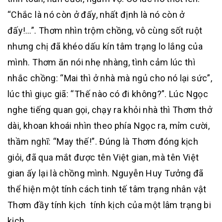
“Chắc là nó còn ở đấy, nhất định là nó còn ở
đấy!…”. Thơm nhìn trộm chồng, vô cùng sốt ruột
nhưng chị đã khéo dấu kín tâm trạng lo lắng của
mình. Thơm ăn nói nhẹ nhàng, tình cảm lúc thì
nhắc chồng: “Mai thì ở nhà mà ngủ cho nó lại sức”,
lúc thì giục giã: “Thế nào có đi không?”. Lúc Ngọc
nghe tiếng quan gọi, chạy ra khỏi nhà thì Thơm thở
dài, khoan khoái nhìn theo phía Ngọc ra, mỉm cười,
thầm nghĩ: “May thế!”. Đúng là Thơm đóng kịch
giỏi, đã qua mắt được tên Việt gian, mà tên Việt
gian ấy lại là chồng mình. Nguyễn Huy Tưởng đã
thể hiện một tính cách tinh tế tâm trạng nhân vật
Thơm đầy tính kịch tính kịch của một lâm trạng bi
kịch.