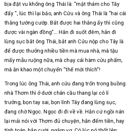
bịa đặt vu khống ông Thái là: “mật thám cho Tây
đấy “, lúc thì lại bảo, anh Cửu và ông Thái là “hai cái
thằng tướng cướp. Bắt được hai thằng ấy thì cũng
được vài ngàn đồng”… Hắn đi suốt đêm, hắn đi
lùng sục bắt ông Thái, bắt anh Cửu nộp cho Tây là
để được thưởng nhiều tiền mà mua nhà, mà tậu
mấy mẫu ruộng nữa, mà chạy cái hàm cửu phẩm,
mà ăn khao một chuyến “thế mới thích”!
Trong lúc ông Thái, anh cửu đang trốn trong buồng
nhà Thơm thì ở dưới chân cầu thang lại có lí
trưởng, bọn tay sai, bọn lính Tây đang lùng sục,
đang chờ Ngọc. Ngọc đi đi về về. Hắn cứ ngồi nán
lại mải nói với Thơm đủ chuyện, hắn đếm tiền, hay
tính toán, hắn cười, ngắm vợ. Có lúc nó thốt lên: