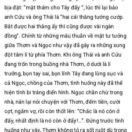
bịa đặt: “mật thám cho Tây đấy “, lúc thì lại bảo
anh Cửu và ông Thái là “hai cái thằng tướng cướp.
Bắt được hai thằng ấy thì cũng được vài ngàn
đồng”. Chính từ những mâu thuẫn về mặt tư tưởng
giữa Thơm và Ngọc như vậy đã gây ra những xung
đột tâm lí từ phía Thơm. Khi ông Thái và anh Cửu
đang trốn trong buồng nhà Thơm, ở dưới là lí
trưởng, bọn tay sai, bọn lính Tây đang lùng sục và
cả Ngọc, chồng của Thơm, tình huống này đã thể
hiện tính bi tráng điển hình. Ngọc chần chừ trong
nhà, nán lại nói chuyện với Thơm, đếm tiền, cười
cợt, ngắm vợ, rồi còn thốt lên: “Chắc là nó còn ở
đấy, nhất định là nó còn ở đấy!…”. Đứng trước tình
huống như vậy, Thơm không tỏ ra sốt ruột dù trong